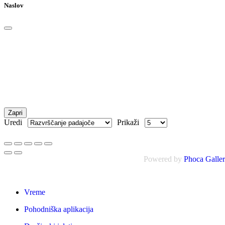
Naslov
Zapri
Uredi
Prikaži
Powered by
Phoca Galle
Vreme
Pohodniška aplikacija