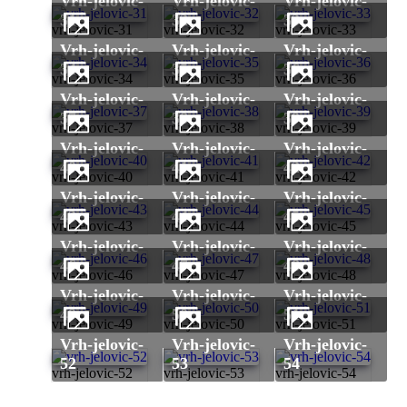
vrh-jelovic-
vrh-jelovic-
vrh-jelovic-
31
32
33
vrh-jelovic-31
vrh-jelovic-32
vrh-jelovic-33
vrh-jelovic-
vrh-jelovic-
vrh-jelovic-
34
35
36
vrh-jelovic-34
vrh-jelovic-35
vrh-jelovic-36
vrh-jelovic-
vrh-jelovic-
vrh-jelovic-
37
38
39
vrh-jelovic-37
vrh-jelovic-38
vrh-jelovic-39
vrh-jelovic-
vrh-jelovic-
vrh-jelovic-
40
41
42
vrh-jelovic-40
vrh-jelovic-41
vrh-jelovic-42
vrh-jelovic-
vrh-jelovic-
vrh-jelovic-
43
44
45
vrh-jelovic-43
vrh-jelovic-44
vrh-jelovic-45
vrh-jelovic-
vrh-jelovic-
vrh-jelovic-
46
47
48
vrh-jelovic-46
vrh-jelovic-47
vrh-jelovic-48
vrh-jelovic-
vrh-jelovic-
vrh-jelovic-
49
50
51
vrh-jelovic-49
vrh-jelovic-50
vrh-jelovic-51
vrh-jelovic-
vrh-jelovic-
vrh-jelovic-
52
53
54
vrh-jelovic-52
vrh-jelovic-53
vrh-jelovic-54