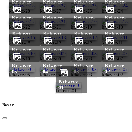
krkavce-
krkavce-
krkavce-
krkavce-
28
27
25
24
krkavce-28
krkavce-27
krkavce-25
krkavce-24
krkavce-
krkavce-
krkavce-
krkavce-
22
21
19
18
krkavce-22
krkavce-21
krkavce-19
krkavce-18
krkavce-
krkavce-
krkavce-
krkavce-
15
13
12
11
krkavce-15
krkavce-13
krkavce-12
krkavce-11
krkavce-
krkavce-
krkavce-
krkavce-
10
09
08
07
krkavce-10
krkavce-09
krkavce-08
krkavce-07
krkavce-
krkavce-
krkavce-
krkavce-
05
04
03
02
krkavce-05
krkavce-04
krkavce-03
krkavce-02
krkavce-
01
krkavce-01
Naslov