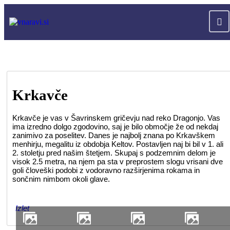
Krkavče
Krkavče je vas v Šavrinskem gričevju nad reko Dragonjo. Vas
ima izredno dolgo zgodovino, saj je bilo območje že od nekdaj
zanimivo za poselitev. Danes je najbolj znana po Krkavškem
menhirju, megalitu iz obdobja Keltov. Postavljen naj bi bil v 1. ali
2. stoletju pred našim štetjem. Skupaj s podzemnim delom je
visok 2.5 metra, na njem pa sta v preprostem slogu vrisani dve
goli človeški podobi z vodoravno razširjenima rokama in
sončnim nimbom okoli glave.
Izlet