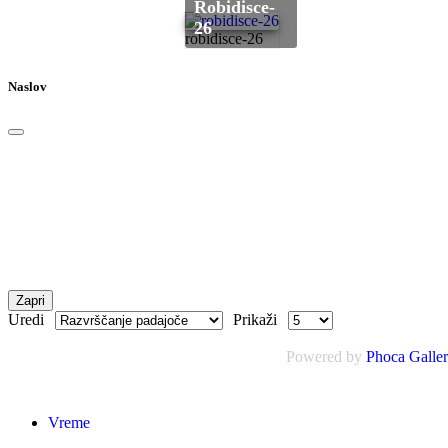
robidisce-
26
robidisce-26
Naslov
Zapri
Uredi
Prikaži
Powered by
Phoca Galle
Vreme