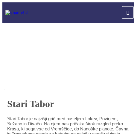
Stari Tabor
Stari Tabor je najvišji grič med naseljem Lokev, Povirjem,
Sežano in Divačo. Na njem nas pričaka širok razgled preko
Krasa, ki sega vse od Vremščice, do Nanoške planote, Čavna
in Trnovskega gozda za katerim se daleč v ozadju dvigajo