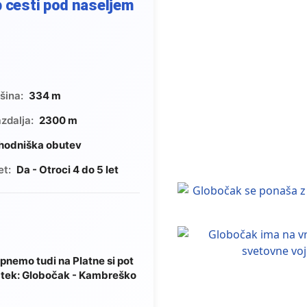
b cesti pod naseljem
šina:
334 m
zdalja:
2300 m
hodniška obutev
et:
Da - Otroci 4 do 5 let
pnemo tudi na Platne si pot
ratek: Globočak - Kambreško