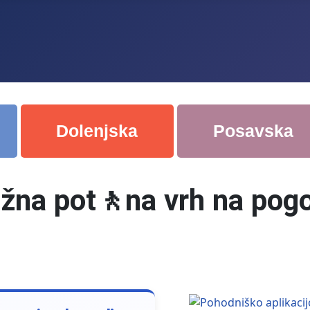
Dolenjska
Posavska
žna pot🚶na vrh na pogo