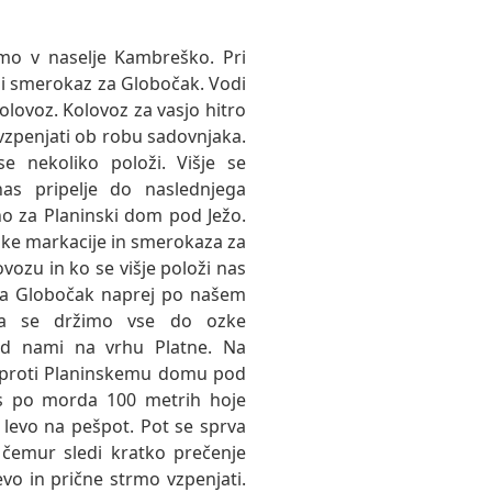
mo v naselje Kambreško. Pri
i smerokaz za Globočak. Vodi
kolovoz. Kolovoz za vasjo hitro
o vzpenjati ob robu sadovnjaka.
 nekoliko položi. Višje se
s pripelje do naslednjega
sno za Planinski dom pod Ježo.
ke markacije in smerokaza za
zu in ko se višje položi nas
za Globočak naprej po našem
oza se držimo vse do ozke
ad nami na vrhu Platne. Na
o proti Planinskemu domu pod
s po morda 100 metrih hoje
a levo na pešpot. Pot se sprva
 čemur sledi kratko prečenje
o in prične strmo vzpenjati.