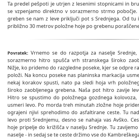
Ta predel pešpoti je utrjen z lesenimi stopnicami in br
se vzpenjamo direktno v sorazmerno strmo pobočje.
greben se nam z leve priključi pot s Srednjega. Od t
približno 30 metrov položne hoje po grebenu porašče
Vrnemo se do razpotja za naselje Srednje, 
Povratek:
sorazmerno hitro spušča vrh stranskega široko zao
Nižje, ko pridemo do razgledne poseke, kjer se odpre ra
položi. Na koncu poseke nas planinska markacija usmer
nekaj korakov spusti, nato pa sledi hoja vrh položn
široko zaobljenega grebena. Naša pot hitro zavije le
Hitro se spustimo do položnega gozdnega kolovoza, k
usmeri levo. Po morda treh minutah zložne hoje pride
ograjeni njivi sprehodimo do asfaltirane ceste. Tu na
levo proti Srednjemu, desno se nahaja vas Avško. Ce
hoje pripelje do križišča v naselju Srednje. Tu zavijem
naselje - in sedaj se te ceste držimo vse do Kambreškega