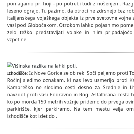
pomagamo pri hoji - po potrebi tudi z nošenjem. Razgl
leseno ograjo. Tu pazimo, da otroci ne zdrsnejo čez ro
italijanskega vojaškega objekta iz prve svetovne vojne
vasi pod Globočakom. Otrokom lahko pojasnimo pomen t
zelo težko predstavljati vojake in njim pripadajo
vzpetine.
Iz Nove Gorice se ob reki Soči peljemo proti 
Izhodišče:
Ročinj sledimo oznakam, ki nas levo usmerijo proti
Kambreško ne sledimo cesti desno za Srednje in Li
navzdol proti vasi Podravno in Rog. Asfaltirana cesta
ko po morda 150 metrih vožnje pridemo do prvega ovin
parkirišče, kjer parkiramo. Na tem mestu velja om
izhodišče kot izlet do .