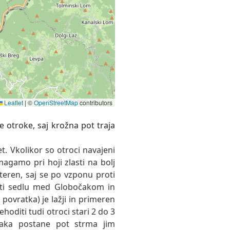
Leaflet
|
©
OpenStreetMap
contributors
et. Vkolikor so otroci navajeni
magamo pri hoji zlasti na bolj
eren, saj se po vzponu proti
oti sedlu med Globočakom in
povratka) je lažji in primeren
ehoditi tudi otroci stari 2 do 3
očaka postane pot strma jim