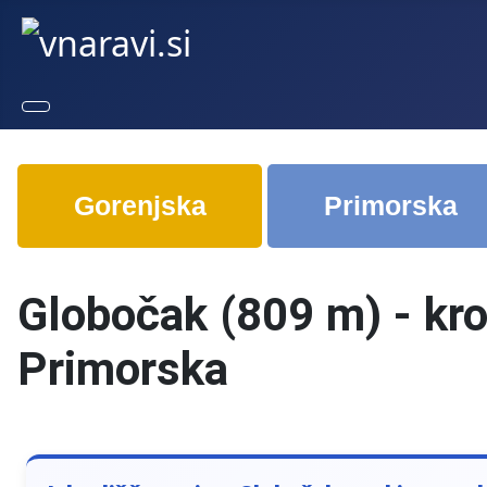
Gorenjska
Primorska
Globočak (809 m) - kro
Primorska