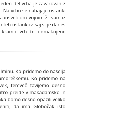
eden del vrha je zavarovan z
b. Na vrhu se nahajajo ostanki
 s posvetilom vojnim žrtvam iz
eh ostankov, saj si je danes
čo kramo vrh te odmaknjene
Tolminu. Ko pridemo do naselja
 Kambreškemu. Ko pridemo na
vek, temveč zavijemo desno
 hitro preide v makadamsko in
ka bomo desno opazili veliko
eniti, da ima Globočak isto