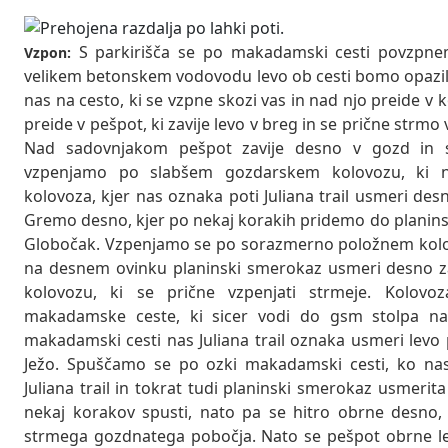
S parkirišča se po makadamski cesti povzpne
Vzpon:
velikem betonskem vodovodu levo ob cesti bomo opazil
nas na cesto, ki se vzpne skozi vas in nad njo preide v 
preide v pešpot, ki zavije levo v breg in se prične strm
Nad sadovnjakom pešpot zavije desno v gozd in se
vzpenjamo po slabšem gozdarskem kolovozu, ki na
kolovoza, kjer nas oznaka poti Juliana trail usmeri de
Gremo desno, kjer po nekaj korakih pridemo do planins
Globočak. Vzpenjamo se po sorazmerno položnem kolovo
na desnem ovinku planinski smerokaz usmeri desno 
kolovozu, ki se prične vzpenjati strmeje. Kolov
makadamske ceste, ki sicer vodi do gsm stolpa n
makadamski cesti nas Juliana trail oznaka usmeri lev
Ježo. Spuščamo se po ozki makadamski cesti, ko na
Juliana trail in tokrat tudi planinski smerokaz usmerit
nekaj korakov spusti, nato pa se hitro obrne desno,
strmega gozdnatega pobočja. Nato se pešpot obrne lev