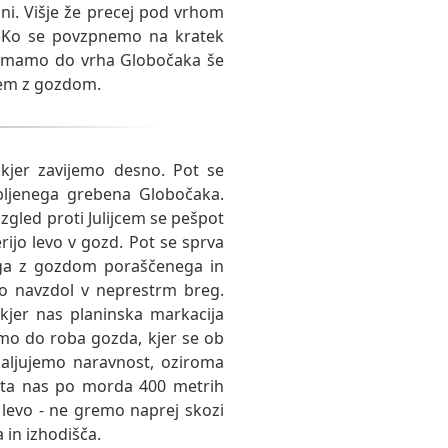
uni. Višje že precej pod vrhom
 Ko se povzpnemo na kratek
u imamo do vrha Globočaka še
nem z gozdom.
kjer zavijemo desno. Pot se
bljenega grebena Globočaka.
zgled proti Julijcem se pešpot
ijo levo v gozd. Pot se sprva
ega z gozdom poraščenega in
vo navzdol v neprestrm breg.
jer nas planinska markacija
mo do roba gozda, kjer se ob
daljujemo naravnost, oziroma
sta nas po morda 400 metrih
o levo - ne gremo naprej skozi
 in izhodišča.