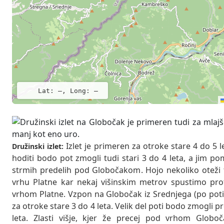
Lat: –, Long: –
Izlet je primeren za otroke stare 4 do 5 l
Družinski izlet:
hoditi bodo pot zmogli tudi stari 3 do 4 leta, a jim po
strmih predelih pod Globočakom. Hojo nekoliko oteži t
vrhu Platne kar nekaj višinskim metrov spustimo pr
vrhom Platne. Vzpon na Globočak iz Srednjega (po poti 
za otroke stare 3 do 4 leta. Velik del poti bodo zmogli pr
leta. Zlasti višje, kjer že precej pod vrhom Glob