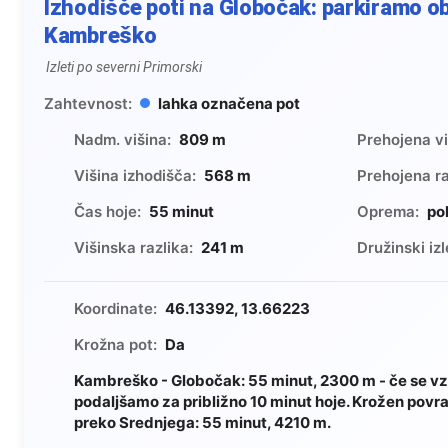
Izhodišče poti na Globočak: parkiramo o
Kambreško
Izleti po severni Primorski
Zahtevnost:
lahka označena pot
Nadm. višina:
809 m
Prehojena vi
Višina izhodišča:
568 m
Prehojena ra
Čas hoje:
55 minut
Oprema:
po
Višinska razlika:
241 m
Družinski izl
Koordinate:
46.13392, 13.66223
Krožna pot:
Da
Kambreško - Globočak: 55 minut, 2300 m - če se vz
podaljšamo za približno 10 minut hoje. Krožen pov
preko Srednjega: 55 minut, 4210 m.