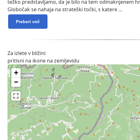
težko predstavljamo, da je bilo na tem odmaknjenem hr
Globočak se nahaja na strateški točki, s katere
...
Preberi več
Za izlete v bližini
pritisni na ikone na zemljevidu
+
−