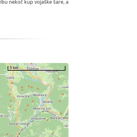
ibu nekoč kup vojaške šare, a
5 km