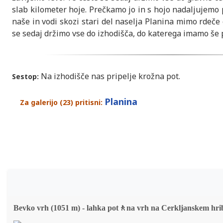
slab kilometer hoje. Prečkamo jo in s hojo nadaljujemo p
naše in vodi skozi stari del naselja Planina mimo rdeče
se sedaj držimo vse do izhodišča, do katerega imamo še p
Na izhodišče nas pripelje krožna pot.
Sestop:
Planina
Za galerijo (23) pritisni:
Bevko vrh (1051 m) - lahka pot🚶na vrh na Cerkljanskem hri