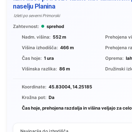
naselju Planina
Izleti po severni Primorski
Zahtevnost:
sprehod
Nadm. višina:
552 m
Prehojena vi
Višina izhodišča:
466 m
Prehojena ra
Čas hoje:
1 ura
Oprema:
la
Višinska razlika:
86 m
Družinski izl
Koordinate:
45.83004, 14.25185
Krožna pot:
Da
Čas hoje, prehojena razdalja in višina veljajo za cel
Navigacija do izhodišča