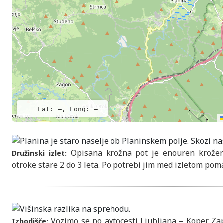
Lat: –, Long: –
Opisana krožna pot je enouren krožen
Družinski izlet:
otroke stare 2 do 3 leta. Po potrebi jim med izletom pom
Vozimo se po avtocesti Ljubljana – Koper. Za
Izhodišče: