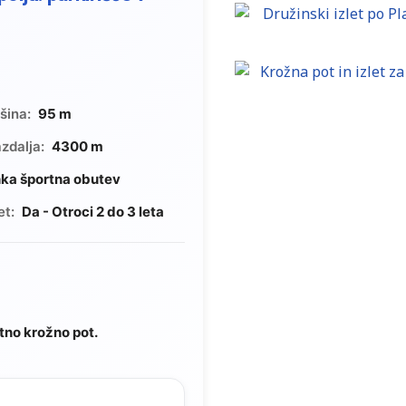
šina:
95 m
zdalja:
4300 m
hka športna obutev
et:
Da - Otroci 2 do 3 leta
otno krožno pot.