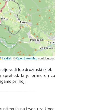
Leaflet
|
©
OpenStreetMap
contributors
 sprehod, ki je primeren za
agamo pri hoji.
pustimo jo na izvozu za Unec,