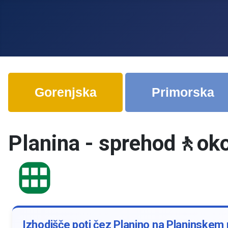
Gorenjska
Primorska
Planina - sprehod🚶oko
Izhodišče poti čez Planino na Planinskem p