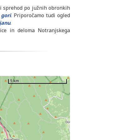
i sprehod po južnih obronkih
 gori
. Priporočamo tudi ogled
janu
.
ice in deloma Notranjskega
5 km