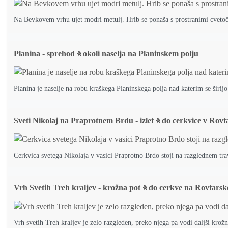
Na Bevkovem vrhu ujet modri metulj. Hrib se ponaša s prostranimi cvetoč
Planina - sprehod🚶okoli naselja na Planinskem polju
Planina je naselje na robu kraškega Planinskega polja nad katerim se širijo 
Sveti Nikolaj na Praprotnem Brdu - izlet🚶do cerkvice v Rov
Cerkvica svetega Nikolaja v vasici Praprotno Brdo stoji na razglednem tr
Vrh Svetih Treh kraljev - krožna pot🚶do cerkve na Rovtars
Vrh svetih Treh kraljev je zelo razgleden, preko njega pa vodi daljši krožni