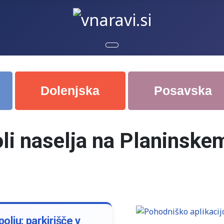
Dolenjska
Posavska
li naselja na Planinskem
olju: parkirišče v