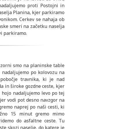
adaljujemo proti Postojni in
naselja Planina, kjer parkiramo
zvonikom. Cerkev se nahaja ob
janske smeri na začetku naselja
vi parkiramo.
ozorni smo na planinske table
o nadaljujemo po kolovozu na
pobočje travnika, ki je nad
a in široke gozdne ceste, kjer
S hojo nadaljujemo levo po tej
jer vodi pot desno navzgor na
remo naprej po naši cesti, ki
ližno 15 minut gremo mimo
idemo do asfaltne ceste. Tu
ste skozi naselje, do katere je