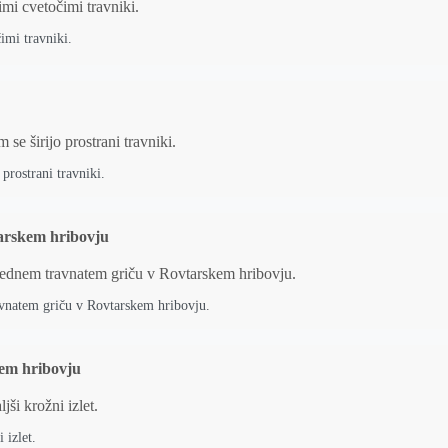
imi travniki.
prostrani travniki.
tarskem hribovju
avnatem griču v Rovtarskem hribovju.
kem hribovju
 izlet.