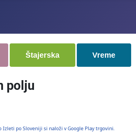
Štajerska
Vreme
 polju