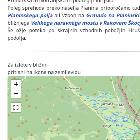
Primorska in Notranjska in podregiji Idrijska.
Poleg sprehoda preko naselja Planina priporočamo tud
Planinskega polja
ali vzpon na
Grmado na Planinski
bližnjega
Velikega naravnega mostu v Rakovem Škoc
Še ožje poteka po skrajnih vzhodnih pobočjih Hruš
podolja.
Za izlete v bližini
pritisni na ikone na zemljevidu
+
−