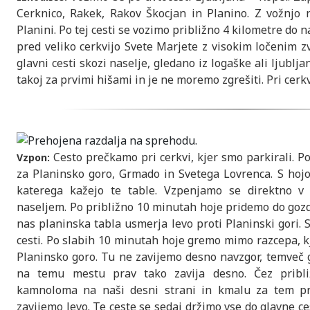
Cerknico, Rakek, Rakov Škocjan in Planino. Z vožnjo n
Planini. Po tej cesti se vozimo približno 4 kilometre do 
pred veliko cerkvijo Svete Marjete z visokim ločenim 
glavni cesti skozi naselje, gledano iz logaške ali ljubl
takoj za prvimi hišami in je ne moremo zgrešiti. Pri cerk
Cesto prečkamo pri cerkvi, kjer smo parkirali. P
Vzpon:
za Planinsko goro, Grmado in Svetega Lovrenca. S hoj
katerega kažejo te table. Vzpenjamo se direktno v 
naseljem. Po približno 10 minutah hoje pridemo do gozd
nas planinska tabla usmerja levo proti Planinski gori. 
cesti. Po slabih 10 minutah hoje gremo mimo razcepa, k
Planinsko goro. Tu ne zavijemo desno navzgor, temveč g
na temu mestu prav tako zavija desno. Čez prib
kamnoloma na naši desni strani in kmalu za tem pr
zavijemo levo. Te ceste se sedaj držimo vse do glavne ce