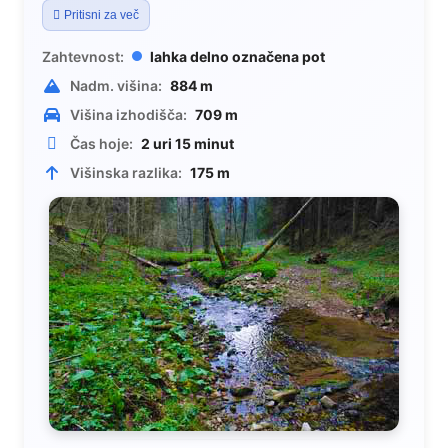
Pritisni za več
Zahtevnost:
lahka delno označena pot
Nadm. višina:
884 m
Višina izhodišča:
709 m
Čas hoje:
2 uri 15 minut
Višinska razlika:
175 m