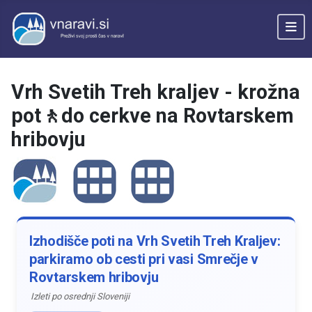
Vrh Svetih Treh kraljev - krožna
pot🚶do cerkve na Rovtarskem
hribovju
Izhodišče poti na Vrh Svetih Treh Kraljev:
parkiramo ob cesti pri vasi Smrečje v
Rovtarskem hribovju
Izleti po osrednji Sloveniji