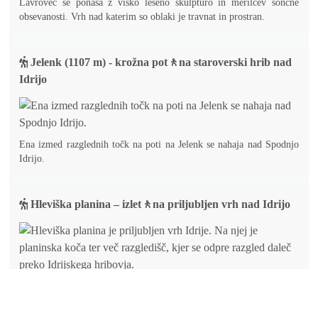
Lavrovec se ponaša z visko leseno skulpturo in merilcev sončne
obsevanosti. Vrh nad katerim so oblaki je travnat in prostran.
Jelenk (1107 m) - krožna pot🚶na staroverski hrib nad
Idrijo
Ena izmed razglednih točk na poti na Jelenk se nahaja nad Spodnjo
Idrijo.
Hleviška planina – izlet🚶na priljubljen vrh nad Idrijo
Hleviška planina je priljubljen vrh Idrije. Na njej je planinska koča
ter več razgledišč, kjer se odpre razgled daleč preko Idrijskega
hribovja.