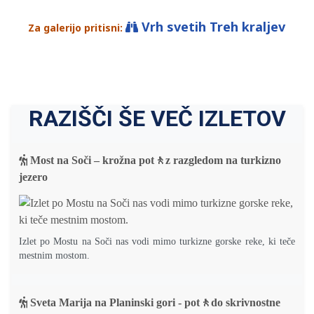
Vrh svetih Treh kraljev
Za galerijo pritisni:
RAZIŠČI ŠE VEČ IZLETOV
Most na Soči – krožna pot🚶z razgledom na turkizno
jezero
Izlet po Mostu na Soči nas vodi mimo turkizne gorske reke, ki teče
mestnim mostom.
Sveta Marija na Planinski gori - pot🚶do skrivnostne