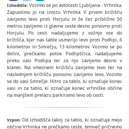
Vozimo se po avtocesti Ljubljana - Vrhnika.
Izhodišče:
Zapustimo jo na izvozu Vrhnika. V prvem križišču
zavijemo levo proti Horjulu in že čez približno 50
metrov zavijemo iz glavne ceste desno ponovno proti
Horjulu. Po cesti nadaljujemo z vožnjo vse do
križišča, kjer nas table usmerijo levo proti Podlipi, 6
kilometrov in Smrečju, 13 kilometrov. Vozimo se po
dolini, prečkamo potok Podlipščica, nadaljujemo
preko vasi Podlipa ter za njo zavijemo desno v
klanec. Na vmesnem križišču zavijemo levo ter na
naslednjem križišču ponovno zavijemo levo. Vozimo
se do vasi Smrečje. Hitro za tablo, ki označuje konec
vasi in za tablo, ki označuje konec vrhniške občine
na manjšem prelazu parkiramo levo ob cesti.
Od izhodišča takoj za tablo, ki označuje mejo
Vzpon:
občine Vrhnika ne prečkamo ceste, temveč pričnemo