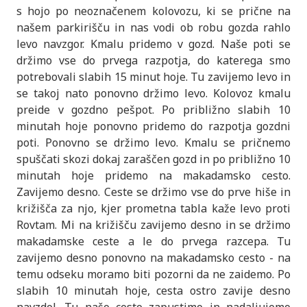
s hojo po neoznačenem kolovozu, ki se prične na
našem parkirišču in nas vodi ob robu gozda rahlo
levo navzgor. Kmalu pridemo v gozd. Naše poti se
držimo vse do prvega razpotja, do katerega smo
potrebovali slabih 15 minut hoje. Tu zavijemo levo in
se takoj nato ponovno držimo levo. Kolovoz kmalu
preide v gozdno pešpot. Po približno slabih 10
minutah hoje ponovno pridemo do razpotja gozdni
poti. Ponovno se držimo levo. Kmalu se pričnemo
spuščati skozi dokaj zaraščen gozd in po približno 10
minutah hoje pridemo na makadamsko cesto.
Zavijemo desno. Ceste se držimo vse do prve hiše in
križišča za njo, kjer prometna tabla kaže levo proti
Rovtam. Mi na križišču zavijemo desno in se držimo
makadamske ceste a le do prvega razcepa. Tu
zavijemo desno ponovno na makadamsko cesto - na
temu odseku moramo biti pozorni da ne zaidemo. Po
slabih 10 minutah hoje, cesta ostro zavije desno