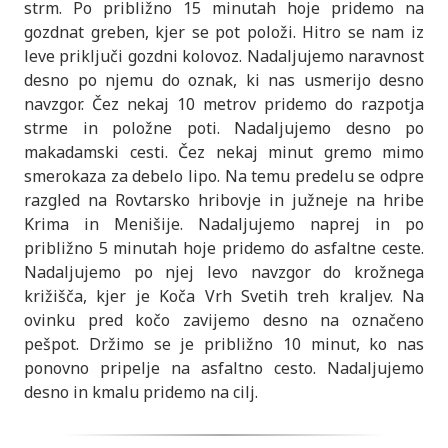
strm. Po približno 15 minutah hoje pridemo na
gozdnat greben, kjer se pot položi. Hitro se nam iz
leve priključi gozdni kolovoz. Nadaljujemo naravnost
desno po njemu do oznak, ki nas usmerijo desno
navzgor. Čez nekaj 10 metrov pridemo do razpotja
strme in položne poti. Nadaljujemo desno po
makadamski cesti. Čez nekaj minut gremo mimo
smerokaza za debelo lipo. Na temu predelu se odpre
razgled na Rovtarsko hribovje in južneje na hribe
Krima in Menišije. Nadaljujemo naprej in po
približno 5 minutah hoje pridemo do asfaltne ceste.
Nadaljujemo po njej levo navzgor do krožnega
križišča, kjer je Koča Vrh Svetih treh kraljev. Na
ovinku pred kočo zavijemo desno na označeno
pešpot. Držimo se je približno 10 minut, ko nas
ponovno pripelje na asfaltno cesto. Nadaljujemo
desno in kmalu pridemo na cilj.