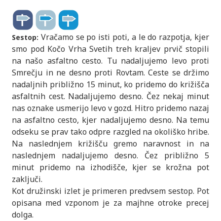
Vračamo se po isti poti, a le do razpotja, kjer
Sestop:
smo pod Kočo Vrha Svetih treh kraljev prvič stopili
na našo asfaltno cesto. Tu nadaljujemo levo proti
Smrečju in ne desno proti Rovtam. Ceste se držimo
nadaljnih približno 15 minut, ko pridemo do križišča
asfaltnih cest. Nadaljujemo desno. Čez nekaj minut
nas oznake usmerijo levo v gozd. Hitro pridemo nazaj
na asfaltno cesto, kjer nadaljujemo desno. Na temu
odseku se prav tako odpre razgled na okoliško hribe.
Na naslednjem križišču gremo naravnost in na
naslednjem nadaljujemo desno. Čez približno 5
minut pridemo na izhodišče, kjer se krožna pot
zaključi.
Kot družinski izlet je primeren predvsem sestop. Pot
opisana med vzponom je za majhne otroke precej
dolga.