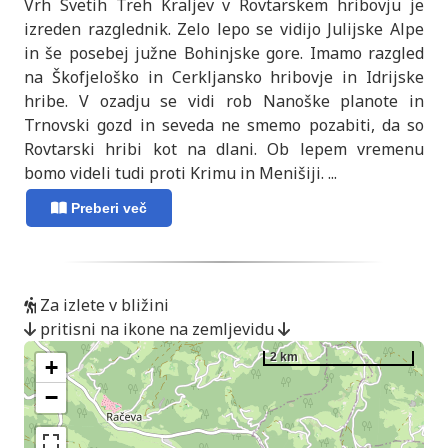
Vrh Svetih Treh Kraljev v Rovtarskem hribovju je
izreden razglednik. Zelo lepo se vidijo Julijske Alpe
in še posebej južne Bohinjske gore. Imamo razgled
na Škofjeloško in Cerkljansko hribovje in Idrijske
hribe. V ozadju se vidi rob Nanoške planote in
Trnovski gozd in seveda ne smemo pozabiti, da so
Rovtarski hribi kot na dlani. Ob lepem vremenu
bomo videli tudi proti Krimu in Menišiji.
...
Preberi več
Za izlete v bližini
pritisni na ikone na zemljevidu
2 km
+
−