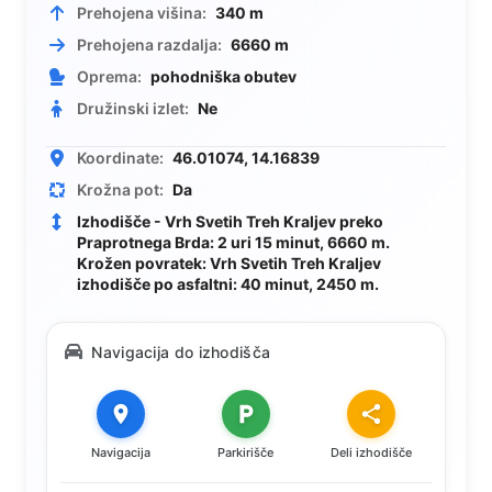
Prehojena višina:
340 m
Prehojena razdalja:
6660 m
Oprema:
pohodniška obutev
Družinski izlet:
Ne
Koordinate:
46.01074, 14.16839
Krožna pot:
Da
Izhodišče - Vrh Svetih Treh Kraljev preko
Praprotnega Brda: 2 uri 15 minut, 6660 m.
Krožen povratek: Vrh Svetih Treh Kraljev
izhodišče po asfaltni: 40 minut, 2450 m.
Navigacija do izhodišča
Navigacija
Parkirišče
Deli izhodišče