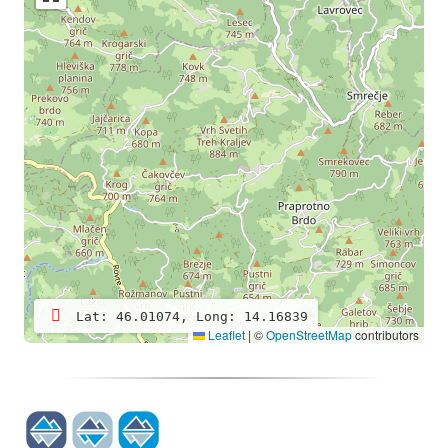
Lat: 46.01074, Long: 14.16839
Leaflet
|
©
OpenStreetMap
contributors