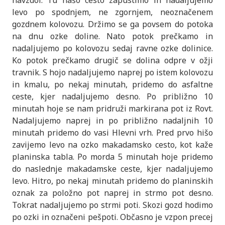
navzdol. Tu našo cesto zapustimo in nadaljujemo
levo po spodnjem, ne zgornjem, neoznačenem
gozdnem kolovozu. Držimo se ga povsem do potoka
na dnu ozke doline. Nato potok prečkamo in
nadaljujemo po kolovozu sedaj ravne ozke dolinice.
Ko potok prečkamo drugič se dolina odpre v ožji
travnik. S hojo nadaljujemo naprej po istem kolovozu
in kmalu, po nekaj minutah, pridemo do asfaltne
ceste, kjer nadaljujemo desno. Po približno 10
minutah hoje se nam pridruži markirana pot iz Rovt.
Nadaljujemo naprej in po približno nadaljnih 10
minutah pridemo do vasi Hlevni vrh. Pred prvo hišo
zavijemo levo na ozko makadamsko cesto, kot kaže
planinska tabla. Po morda 5 minutah hoje pridemo
do naslednje makadamske ceste, kjer nadaljujemo
levo. Hitro, po nekaj minutah pridemo do planinskih
oznak za položno pot naprej in strmo pot desno.
Tokrat nadaljujemo po strmi poti. Skozi gozd hodimo
po ozki in označeni pešpoti. Občasno je vzpon precej