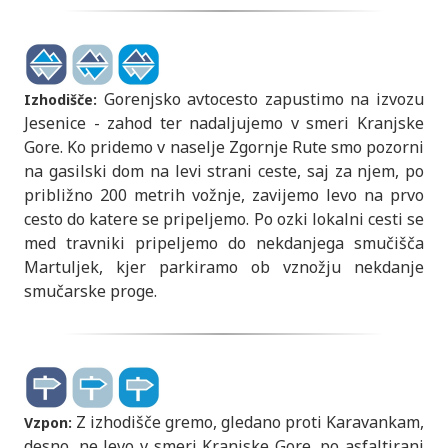
Gorenjsko avtocesto zapustimo na izvozu
Izhodišče:
Jesenice - zahod ter nadaljujemo v smeri Kranjske
Gore. Ko pridemo v naselje Zgornje Rute smo pozorni
na gasilski dom na levi strani ceste, saj za njem, po
približno 200 metrih vožnje, zavijemo levo na prvo
cesto do katere se pripeljemo. Po ozki lokalni cesti se
med travniki pripeljemo do nekdanjega smučišča
Martuljek, kjer parkiramo ob vznožju nekdanje
smučarske proge.
Z izhodišče gremo, gledano proti Karavankam,
Vzpon:
desno, ne levo v smeri Kranjske Gore, po asfaltirani