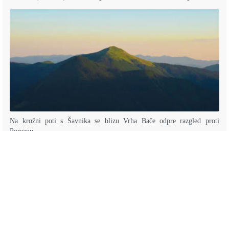
Na krožni poti s Šavnika se blizu Vrha Bače odpre razgled proti
Poreznu.
Koča pri Triglavskih jezerih - izvrstna pot🚶preko Štapc
Sončni zahod nad Kočo pri Triglavskih jezerih odseva od Male
Tičarice.