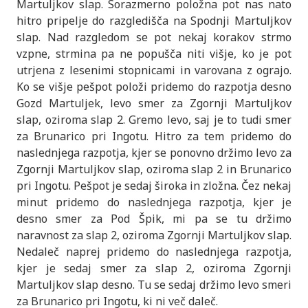
Martuljkov slap. Sorazmerno položna pot nas nato
hitro pripelje do razgledišča na Spodnji Martuljkov
slap. Nad razgledom se pot nekaj korakov strmo
vzpne, strmina pa ne popušča niti višje, ko je pot
utrjena z lesenimi stopnicami in varovana z ograjo.
Ko se višje pešpot položi pridemo do razpotja desno
Gozd Martuljek, levo smer za Zgornji Martuljkov
slap, oziroma slap 2. Gremo levo, saj je to tudi smer
za Brunarico pri Ingotu. Hitro za tem pridemo do
naslednjega razpotja, kjer se ponovno držimo levo za
Zgornji Martuljkov slap, oziroma slap 2 in Brunarico
pri Ingotu. Pešpot je sedaj široka in zložna. Čez nekaj
minut pridemo do naslednjega razpotja, kjer je
desno smer za Pod Špik, mi pa se tu držimo
naravnost za slap 2, oziroma Zgornji Martuljkov slap.
Nedaleč naprej pridemo do naslednjega razpotja,
kjer je sedaj smer za slap 2, oziroma Zgornji
Martuljkov slap desno. Tu se sedaj držimo levo smeri
za Brunarico pri Ingotu, ki ni več daleč.