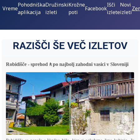
Pohodniška
Družinski
Krožne
Išči
Novi
Vreme
Facebook
Zem
aplikacija
izleti
poti
izlete
izleti
RAZIŠČI ŠE VEČ IZLETOV
Robidišče - sprehod🚶po najbolj zahodni vasici v Sloveniji