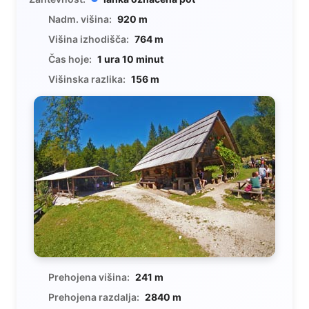
Nadm. višina:
920 m
Višina izhodišča:
764 m
Čas hoje:
1 ura 10 minut
Višinska razlika:
156 m
Prehojena višina:
241 m
Prehojena razdalja:
2840 m