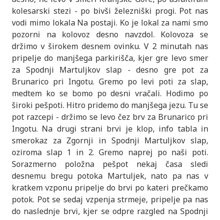
kolesarski stezi - po bivši železniški progi. Pot nas
vodi mimo lokala Na postaji. Ko je lokal za nami smo
pozorni na kolovoz desno navzdol. Kolovoza se
držimo v širokem desnem ovinku. V 2 minutah nas
pripelje do manjšega parkirišča, kjer gre levo smer
za Spodnji Martuljkov slap - desno gre pot za
Brunarico pri Ingotu. Gremo po levi poti za slap,
medtem ko se bomo po desni vračali. Hodimo po
široki pešpoti. Hitro pridemo do manjšega jezu. Tu se
pot razcepi - držimo se levo čez brv za Brunarico pri
Ingotu. Na drugi strani brvi je klop, info tabla in
smerokaz za Zgornji in Spodnji Martuljkov slap,
oziroma slap 1 in 2. Gremo naprej po naši poti.
Sorazmerno položna pešpot nekaj časa sledi
desnemu bregu potoka Martuljek, nato pa nas v
kratkem vzponu pripelje do brvi po kateri prečkamo
potok. Pot se sedaj vzpenja strmeje, pripelje pa nas
do naslednje brvi, kjer se odpre razgled na Spodnji