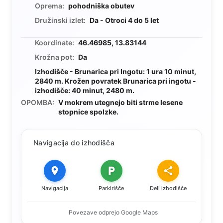
Oprema:
pohodniška obutev
Družinski izlet:
Da - Otroci 4 do 5 let
Koordinate:
46.46985, 13.83144
Krožna pot:
Da
Izhodišče - Brunarica pri Ingotu: 1 ura 10 minut,
2840 m. Krožen povratek Brunarica pri ingotu -
izhodišče: 40 minut, 2480 m.
OPOMBA:
V mokrem utegnejo biti strme lesene
stopnice spolzke.
Navigacija do izhodišča
Navigacija
Parkirišče
Deli izhodišče
Povezave odprejo Google Maps