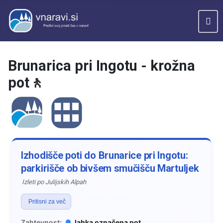
Brunarica pri Ingotu - krožna
pot🚶
Izhodišče poti do Brunarice pri Ingotu:
parkirišče ob bivšem smučišču Martuljek
Izleti po Julijskih Alpah
Pritisni za več
Zahtevnost:
lahka označena pot