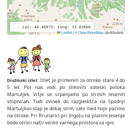
Lat: 46.46975, Long: 13.83066
Leaflet
|
©
OpenStreetMap
contributors
Izlet je primeren za otroke stare 4 do
Družinski izlet:
5 let. Pot nas vodi po slikoviti soteski potoka
Martuljek. Višje se vzpenjamo po strmih lesenih
stopnicah. Tudi ovinek do razgledišča na Spodnji
Martuljkov slap je dokaj strm, zato med hojo pazimo
na otroke. Pri Brunarici pri Ingotu na planini Jesenje
bodo otroci našli veliko varnega prostora za igro.