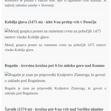
Robidišče se ponaša s Vančno hišo, kjer si ogledamo črno kuhinjo. Je
najbolj zahodno naselje v Sloveniji.
Kobilja glava (1475 m) - izlet🚶na prelep vrh v Posočju
Metulj gospica posnet na rumenem cvetu na pobočjih 1475 metrov
visoke Kobilje glave.
Bogatin - izvrstna krožna pot🚶čez mitsko goro nad Komno
Bogatin je znan po pripovedki Kraljestvo Zlatoroga, ki govori o
zakladu pod Bogatinom.
Šavnik (1574 m) - krožna pot🚶na vrh nad Soriško planino