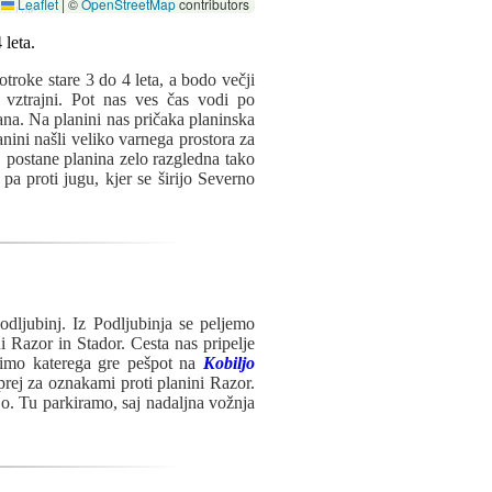
Leaflet
|
©
OpenStreetMap
contributors
otroke stare 3 do 4 leta, a bodo večji
lj vztrajni. Pot nas ves čas vodi po
rana. Na planini nas pričaka planinska
anini našli veliko varnega prostora za
, postane planina zelo razgledna tako
pa proti jugu, kjer se širijo Severno
ljubinj. Iz Podljubinja se peljemo
ni Razor in Stador. Cesta nas pripelje
 mimo katerega gre pešpot na
Kobiljo
prej za oznakami proti planini Razor.
o. Tu parkiramo, saj nadaljna vožnja