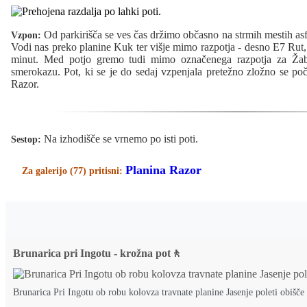
Od parkirišča se ves čas držimo občasno na strmih mestih asf
Vzpon:
Vodi nas preko planine Kuk ter višje mimo razpotja - desno E7 Rut,
minut. Med potjo gremo tudi mimo označenega razpotja za Žab
smerokazu. Pot, ki se je do sedaj vzpenjala pretežno zložno se poča
Razor.
Na izhodišče se vrnemo po isti poti.
Sestop:
Planina Razor
Za galerijo (77) pritisni:
Brunarica pri Ingotu - krožna pot🚶
Brunarica Pri Ingotu ob robu kolovza travnate planine Jasenje poleti obišč