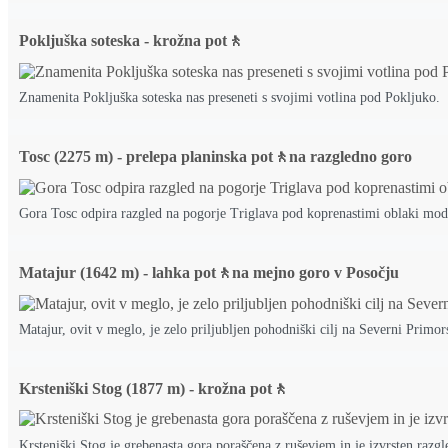
Pokljuška soteska - krožna pot🚶
Znamenita Pokljuška soteska nas preseneti s svojimi votlina pod Pokljuko.
Tosc (2275 m) - prelepa planinska pot🚶na razgledno goro
Gora Tosc odpira razgled na pogorje Triglava pod koprenastimi oblaki mod
Matajur (1642 m) - lahka pot🚶na mejno goro v Posočju
Matajur, ovit v meglo, je zelo priljubljen pohodniški cilj na Severni Primor
Krsteniški Stog (1877 m) - krožna pot🚶
Krsteniški Stog je grebenasta gora poraščena z ruševjem in je izvrsten razgl