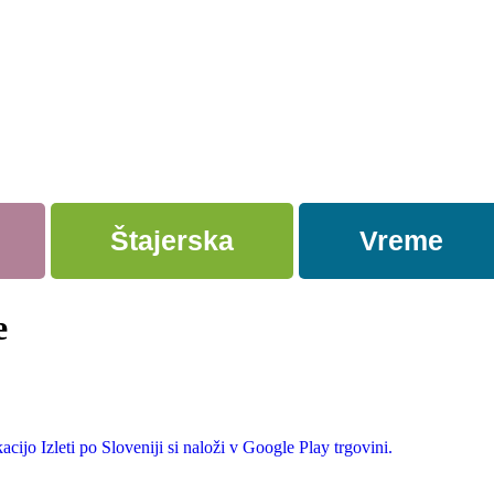
Štajerska
Vreme
e