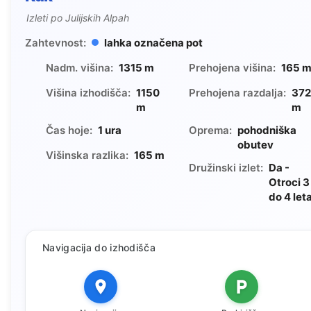
Izleti po Julijskih Alpah
Zahtevnost:
lahka označena pot
Nadm. višina:
1315 m
Prehojena višina:
165 
Višina izhodišča:
1150
Prehojena razdalja:
37
m
m
Čas hoje:
1 ura
Oprema:
pohodniška
obutev
Višinska razlika:
165 m
Družinski izlet:
Da -
Otroci 3
do 4 let
Navigacija do izhodišča