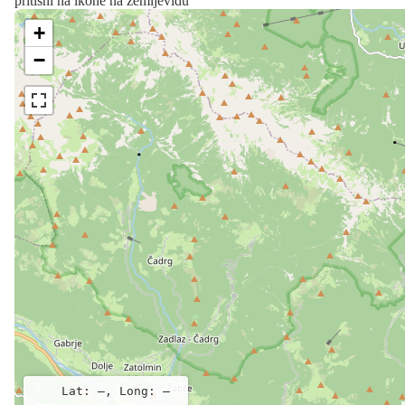
pritisni na ikone na zemljevidu
+
−
Lat: –, Long: –