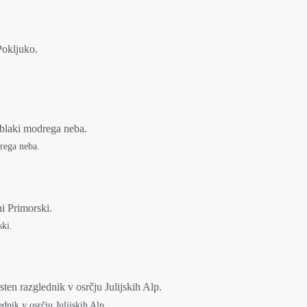
rega neba.
ski.
ednik v osrčju Julijskih Alp.