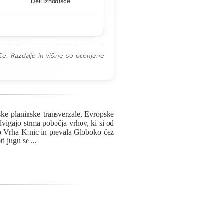
Deli izhodišče
e. Razdalje in višine so ocenjene
ke planinske transverzale, Evropske
vigajo strma pobočja vrhov, ki si od
o Vrha Krnic in prevala Globoko čez
ti jugu se
...