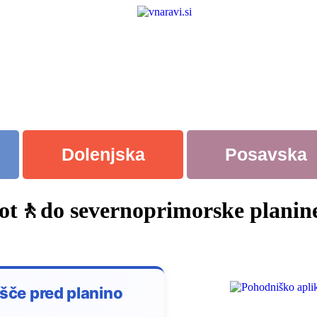
Dolenjska
Posavska
pot🚶do severnoprimorske planin
išče pred planino