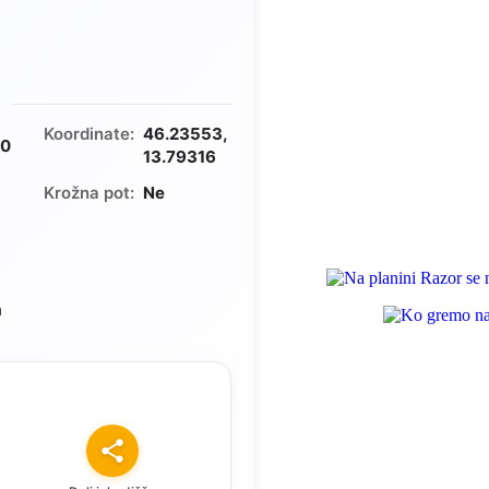
m
Koordinate:
46.23553,
20
13.79316
Krožna pot:
Ne
a