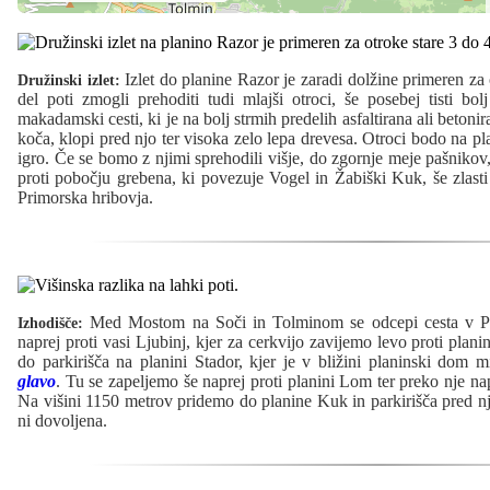
Izlet do planine Razor je zaradi dolžine primeren za 
Družinski izlet:
del poti zmogli prehoditi tudi mlajši otroci, še posebej tisti bo
makadamski cesti, ki je na bolj strmih predelih asfaltirana ali betoni
koča, klopi pred njo ter visoka zelo lepa drevesa. Otroci bodo na pl
igro. Če se bomo z njimi sprehodili višje, do zgornje meje pašnikov
proti pobočju grebena, ki povezuje Vogel in Žabiški Kuk, še zlasti 
Primorska hribovja.
Med Mostom na Soči in Tolminom se odcepi cesta v Pod
Izhodišče:
naprej proti vasi Ljubinj, kjer za cerkvijo zavijemo levo proti plani
do parkirišča na planini Stador, kjer je v bližini planinski dom
glavo
. Tu se zapeljemo še naprej proti planini Lom ter preko nje na
Na višini 1150 metrov pridemo do planine Kuk in parkirišča pred nj
ni dovoljena.