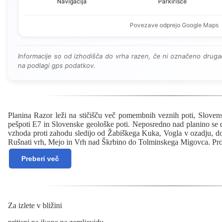
Navigacija
Parkirišče
Povezave odprejo Google Maps
Informacije so od izhodišča do vrha razen, če ni označeno drugač
na podlagi gps podatkov.
Planina Razor leži na stičišču več pomembnih veznih poti, Slovens
pešpoti E7 in Slovenske geološke poti. Neposredno nad planino se d
vzhoda proti zahodu sledijo od Žabiškega Kuka, Vogla v ozadju, d
Rušnati vrh, Mejo in Vrh nad Škrbino do Tolminskega Migovca. Pro
Preberi več
Za izlete v bližini