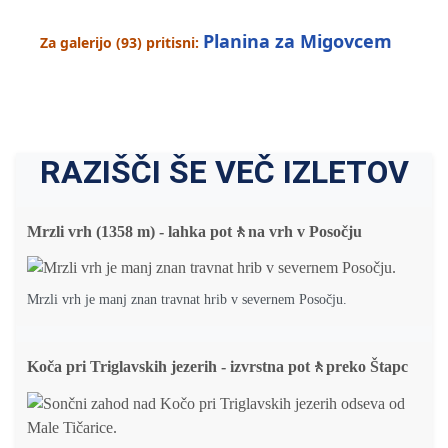
Planina za Migovcem
Za galerijo (93) pritisni:
RAZIŠČI ŠE VEČ IZLETOV
Mrzli vrh (1358 m) - lahka pot🚶na vrh v Posočju
Mrzli vrh je manj znan travnat hrib v severnem Posočju.
Koča pri Triglavskih jezerih - izvrstna pot🚶preko Štapc