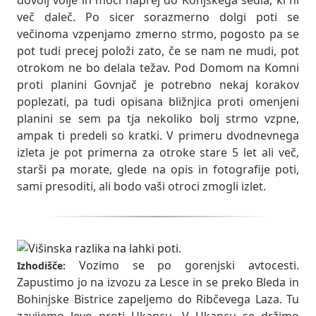
dovolj volje in moči naprej do Konjskega sedla, ki ni
več daleč. Po sicer sorazmerno dolgi poti se
večinoma vzpenjamo zmerno strmo, pogosto pa se
pot tudi precej položi zato, če se nam ne mudi, pot
otrokom ne bo delala težav. Pod Domom na Komni
proti planini Govnjač je potrebno nekaj korakov
poplezati, pa tudi opisana bližnjica proti omenjeni
planini se sem pa tja nekoliko bolj strmo vzpne,
ampak ti predeli so kratki. V primeru dvodnevnega
izleta je pot primerna za otroke stare 5 let ali več,
starši pa morate, glede na opis in fotografije poti,
sami presoditi, ali bodo vaši otroci zmogli izlet.
Vozimo se po gorenjski avtocesti.
Izhodišče:
Zapustimo jo na izvozu za Lesce in se preko Bleda in
Bohinjske Bistrice zapeljemo do Ribčevega Laza. Tu