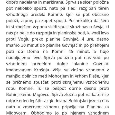
dobro nadelana in markirana. Sprva se sicer položna
pot nekoliko spusti, nato pa sledi razgiban teren
vzhodnega predela Komne, kjer se pot občasno
položi, vzpne, pa zopet spusti. Po nekoliko daljšem
in strmejšem vzponu sledi spust skozi pas ruševja, ki
nas pripelje do razpotja in planinske poti, ki vodi levo
proti Voglu preko planine Govnjač, 4 ure, desno
imamo 30 minut do planine Govnjač in po prehojeni
poti do Doma na Komni 45 minut. S hojo
nadaljujemo levo. Sprva položna pot nas vodi po
vzhodnem predelom dolge planine Govnjač
imenovanem Krošnja. Višje se zložno vzpnemo v
manjšo dolinico med Mohorjem in vrhom Pleše, kjer
se pričnemo spuščati proti skrajnemu vzhodnemu
robu Komne. Tu se pešpot obrne desno proti
Bohinjskemu Migovcu. Sprva zložna pot na kateri se
odpre eden lepših razgledov na Bohinjsko jezero nas
nato v zmernem vzponu pripelje na Planino za
Migovcem. Obhodimo jo po njenem vzhodnem