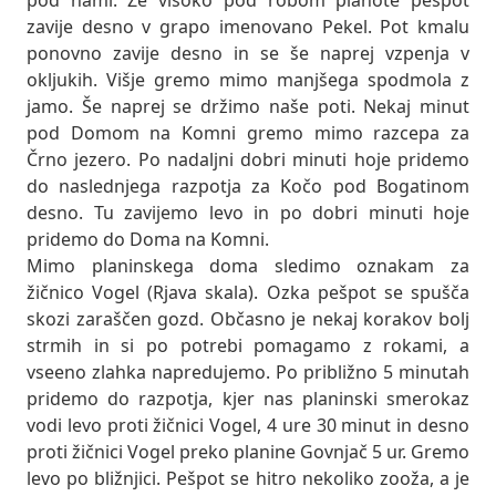
zavije desno v grapo imenovano Pekel. Pot kmalu
ponovno zavije desno in se še naprej vzpenja v
okljukih. Višje gremo mimo manjšega spodmola z
jamo. Še naprej se držimo naše poti. Nekaj minut
pod Domom na Komni gremo mimo razcepa za
Črno jezero. Po nadaljni dobri minuti hoje pridemo
do naslednjega razpotja za Kočo pod Bogatinom
desno. Tu zavijemo levo in po dobri minuti hoje
pridemo do Doma na Komni.
Mimo planinskega doma sledimo oznakam za
žičnico Vogel (Rjava skala). Ozka pešpot se spušča
skozi zaraščen gozd. Občasno je nekaj korakov bolj
strmih in si po potrebi pomagamo z rokami, a
vseeno zlahka napredujemo. Po približno 5 minutah
pridemo do razpotja, kjer nas planinski smerokaz
vodi levo proti žičnici Vogel, 4 ure 30 minut in desno
proti žičnici Vogel preko planine Govnjač 5 ur. Gremo
levo po bližnjici. Pešpot se hitro nekoliko zooža, a je