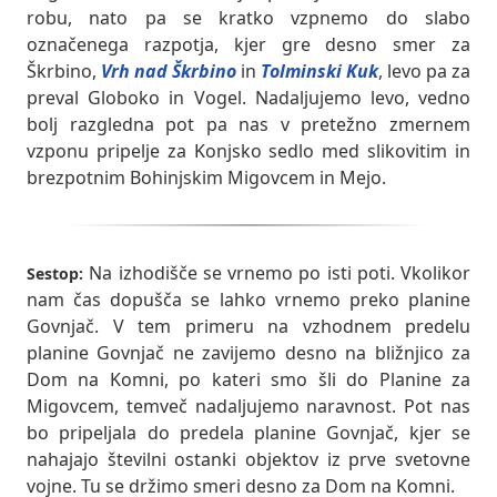
robu, nato pa se kratko vzpnemo do slabo
označenega razpotja, kjer gre desno smer za
Škrbino,
Vrh nad Škrbino
in
Tolminski Kuk
, levo pa za
preval Globoko in Vogel. Nadaljujemo levo, vedno
bolj razgledna pot pa nas v pretežno zmernem
vzponu pripelje za Konjsko sedlo med slikovitim in
brezpotnim Bohinjskim Migovcem in Mejo.
Na izhodišče se vrnemo po isti poti. Vkolikor
Sestop:
nam čas dopušča se lahko vrnemo preko planine
Govnjač. V tem primeru na vzhodnem predelu
planine Govnjač ne zavijemo desno na bližnjico za
Dom na Komni, po kateri smo šli do Planine za
Migovcem, temveč nadaljujemo naravnost. Pot nas
bo pripeljala do predela planine Govnjač, kjer se
nahajajo številni ostanki objektov iz prve svetovne
vojne. Tu se držimo smeri desno za Dom na Komni.