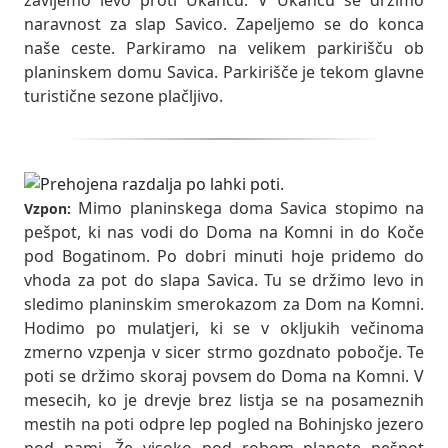
zavijemo levo proti Ukancu. V Ukancu se držimo
naravnost za slap Savico. Zapeljemo se do konca
naše ceste. Parkiramo na velikem parkirišču ob
planinskem domu Savica. Parkirišče je tekom glavne
turistične sezone plačljivo.
Mimo planinskega doma Savica stopimo na
Vzpon:
pešpot, ki nas vodi do Doma na Komni in do Koče
pod Bogatinom. Po dobri minuti hoje pridemo do
vhoda za pot do slapa Savica. Tu se držimo levo in
sledimo planinskim smerokazom za Dom na Komni.
Hodimo po mulatjeri, ki se v okljukih večinoma
zmerno vzpenja v sicer strmo gozdnato pobočje. Te
poti se držimo skoraj povsem do Doma na Komni. V
mesecih, ko je drevje brez listja se na posameznih
mestih na poti odpre lep pogled na Bohinjsko jezero
pod nami. Že visoko pod robom planote pešpot