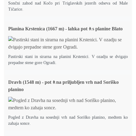
Sončni zahod nad Kočo pri Triglavskih jezerih odseva od Male
Tičarice.
Planina Krstenica (1667 m) - lahka pot🚶s planine Blato
Pastirski stani in sirarna na planini Krstenici. V ozadju se dvigajo
prepadne stene gore Ogradi.
Dravh (1548 m) - pot🚶na priljubljen vrh nad Soriško
planino
Pogled z Dravha na sosednji vrh nad Soriško planino, medtem ko
zahaja sonce.