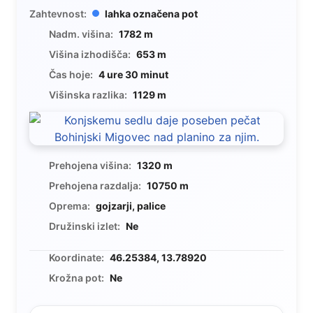
Zahtevnost:
lahka označena pot
Nadm. višina:
1782 m
Višina izhodišča:
653 m
Čas hoje:
4 ure 30 minut
Višinska razlika:
1129 m
Prehojena višina:
1320 m
Prehojena razdalja:
10750 m
Oprema:
gojzarji, palice
Družinski izlet:
Ne
Koordinate:
46.25384, 13.78920
Krožna pot:
Ne