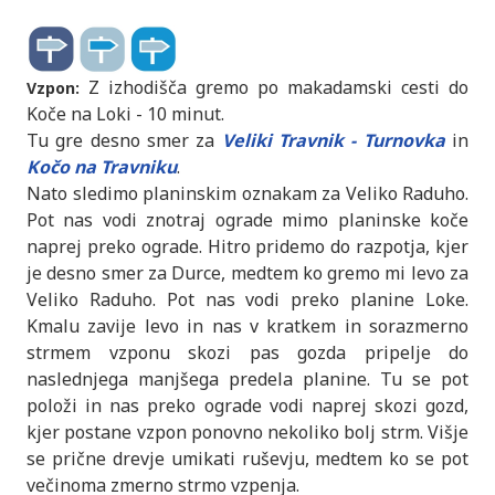
Z izhodišča gremo po makadamski cesti do
Vzpon:
Koče na Loki - 10 minut.
Tu gre desno smer za
Veliki Travnik - Turnovka
in
Kočo na Travniku
.
Nato sledimo planinskim oznakam za Veliko Raduho.
Pot nas vodi znotraj ograde mimo planinske koče
naprej preko ograde. Hitro pridemo do razpotja, kjer
je desno smer za Durce, medtem ko gremo mi levo za
Veliko Raduho. Pot nas vodi preko planine Loke.
Kmalu zavije levo in nas v kratkem in sorazmerno
strmem vzponu skozi pas gozda pripelje do
naslednjega manjšega predela planine. Tu se pot
položi in nas preko ograde vodi naprej skozi gozd,
kjer postane vzpon ponovno nekoliko bolj strm. Višje
se prične drevje umikati ruševju, medtem ko se pot
večinoma zmerno strmo vzpenja.