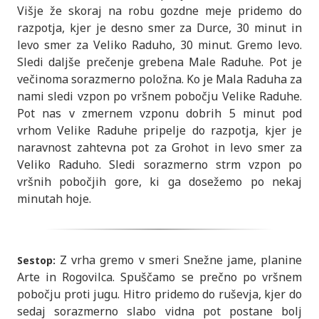
Višje že skoraj na robu gozdne meje pridemo do
razpotja, kjer je desno smer za Durce, 30 minut in
levo smer za Veliko Raduho, 30 minut. Gremo levo.
Sledi daljše prečenje grebena Male Raduhe. Pot je
večinoma sorazmerno položna. Ko je Mala Raduha za
nami sledi vzpon po vršnem pobočju Velike Raduhe.
Pot nas v zmernem vzponu dobrih 5 minut pod
vrhom Velike Raduhe pripelje do razpotja, kjer je
naravnost zahtevna pot za Grohot in levo smer za
Veliko Raduho. Sledi sorazmerno strm vzpon po
vršnih pobočjih gore, ki ga dosežemo po nekaj
minutah hoje.
Z vrha gremo v smeri Snežne jame, planine
Sestop:
Arte in Rogovilca. Spuščamo se prečno po vršnem
pobočju proti jugu. Hitro pridemo do ruševja, kjer do
sedaj sorazmerno slabo vidna pot postane bolj