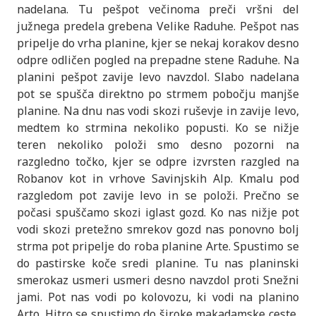
nadelana. Tu pešpot večinoma preči vršni del
južnega predela grebena Velike Raduhe. Pešpot nas
pripelje do vrha planine, kjer se nekaj korakov desno
odpre odličen pogled na prepadne stene Raduhe. Na
planini pešpot zavije levo navzdol. Slabo nadelana
pot se spušča direktno po strmem pobočju manjše
planine. Na dnu nas vodi skozi ruševje in zavije levo,
medtem ko strmina nekoliko popusti. Ko se nižje
teren nekoliko položi smo desno pozorni na
razgledno točko, kjer se odpre izvrsten razgled na
Robanov kot in vrhove Savinjskih Alp. Kmalu pod
razgledom pot zavije levo in se položi. Prečno se
počasi spuščamo skozi iglast gozd. Ko nas nižje pot
vodi skozi pretežno smrekov gozd nas ponovno bolj
strma pot pripelje do roba planine Arte. Spustimo se
do pastirske koče sredi planine. Tu nas planinski
smerokaz usmeri usmeri desno navzdol proti Snežni
jami. Pot nas vodi po kolovozu, ki vodi na planino
Arto. Hitro se spustimo do široke makadamske ceste,