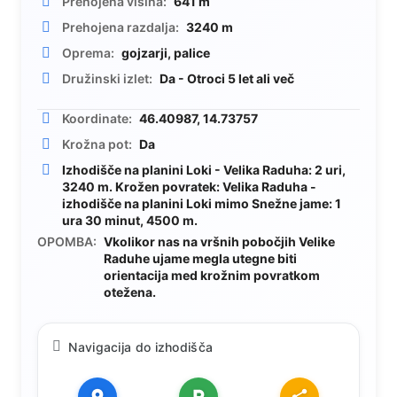
Prehojena višina:
641 m
Prehojena razdalja:
3240 m
Oprema:
gojzarji, palice
Družinski izlet:
Da - Otroci 5 let ali več
Koordinate:
46.40987, 14.73757
Krožna pot:
Da
Izhodišče na planini Loki - Velika Raduha: 2 uri,
3240 m. Krožen povratek: Velika Raduha -
izhodišče na planini Loki mimo Snežne jame: 1
ura 30 minut, 4500 m.
OPOMBA:
Vkolikor nas na vršnih pobočjih Velike
Raduhe ujame megla utegne biti
orientacija med krožnim povratkom
otežena.
Navigacija do izhodišča