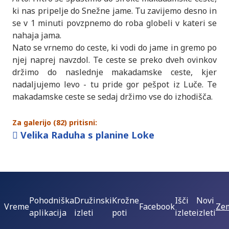
ki nas pripelje do Snežne jame. Tu zavijemo desno in
se v 1 minuti povzpnemo do roba globeli v kateri se
nahaja jama.
Nato se vrnemo do ceste, ki vodi do jame in gremo po
njej naprej navzdol. Te ceste se preko dveh ovinkov
držimo do naslednje makadamske ceste, kjer
nadaljujemo levo - tu pride gor pešpot iz Luče. Te
makadamske ceste se sedaj držimo vse do izhodišča.
Za galerijo (82) pritisni:
Velika Raduha s planine Loke
Pohodniška
Družinski
Krožne
Išči
Novi
Vreme
Facebook
Zem
aplikacija
izleti
poti
izlete
izleti