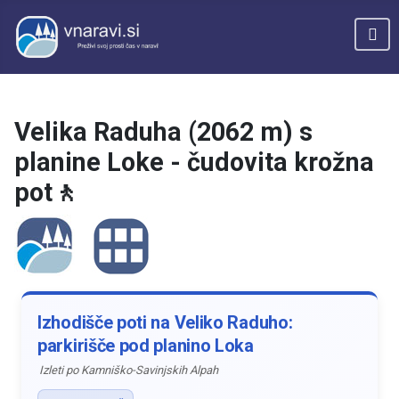
Velika Raduha (2062 m) s
planine Loke - čudovita krožna
pot🚶
Izhodišče poti na Veliko Raduho:
parkirišče pod planino Loka
Izleti po Kamniško-Savinjskih Alpah