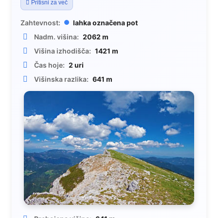
Pritisni za več
Zahtevnost:
lahka označena pot
Nadm. višina:
2062 m
Višina izhodišča:
1421 m
Čas hoje:
2 uri
Višinska razlika:
641 m