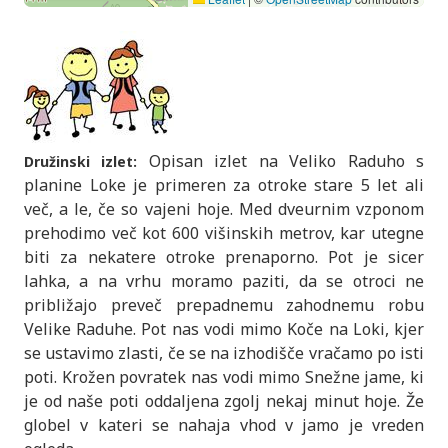
Opisan izlet na Veliko Raduho s
Družinski izlet:
planine Loke je primeren za otroke stare 5 let ali
več, a le, če so vajeni hoje. Med dveurnim vzponom
prehodimo več kot 600 višinskih metrov, kar utegne
biti za nekatere otroke prenaporno. Pot je sicer
lahka, a na vrhu moramo paziti, da se otroci ne
približajo preveč prepadnemu zahodnemu robu
Velike Raduhe. Pot nas vodi mimo Koče na Loki, kjer
se ustavimo zlasti, če se na izhodišče vračamo po isti
poti. Krožen povratek nas vodi mimo Snežne jame, ki
je od naše poti oddaljena zgolj nekaj minut hoje. Že
globel v kateri se nahaja vhod v jamo je vreden