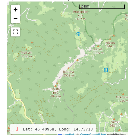
2 km
+
−
Lat: 46.40958, Long: 14.73713
Leaflet
|
©
OpenStreetMap
contributors