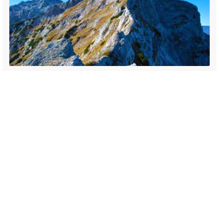
Mala Ojstrica se nahaja nad Korošico in Robanovim kotom, z nje pa so
južna pobočja višje in imenitne Ojstrice kot na dlani.
Črno jezero (1421 m) - pot🚶do skrivnostnega jezera na
Smrekovškem pogorju
Črno jezero ali Končnikova mlakuža je skrivnostno jezerce obdano z
veliki skalami in smrekami. Pot do jezera je primerna tudi kot družinski
izlet.