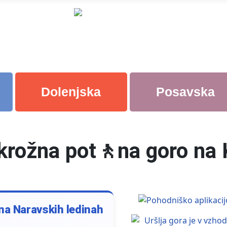
Dolenjska
Posavska
 krožna pot🚶na goro n
 na Naravskih ledinah