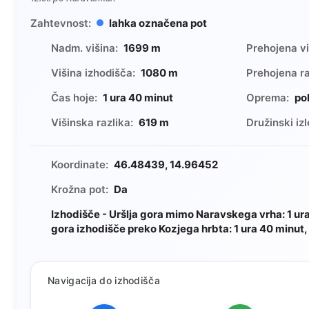
Zahtevnost:
lahka označena pot
Nadm. višina:
1699 m
Prehojena vi
Višina izhodišča:
1080 m
Prehojena ra
Čas hoje:
1 ura 40 minut
Oprema:
po
Višinska razlika:
619 m
Družinski izl
Koordinate:
46.48439, 14.96452
Krožna pot:
Da
Izhodišče - Uršlja gora mimo Naravskega vrha: 1 ura
gora izhodišče preko Kozjega hrbta: 1 ura 40 minut
Navigacija do izhodišča