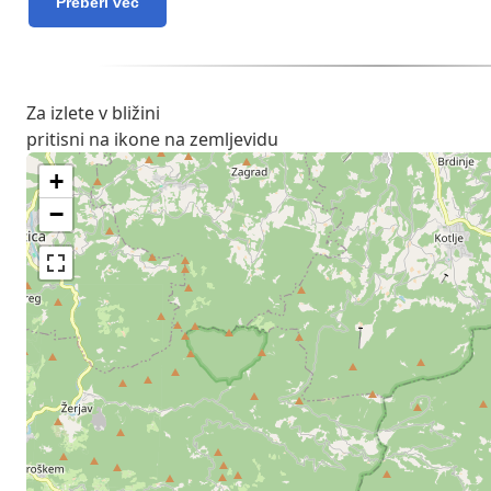
Preberi več
Za izlete v bližini
pritisni na ikone na zemljevidu
+
−