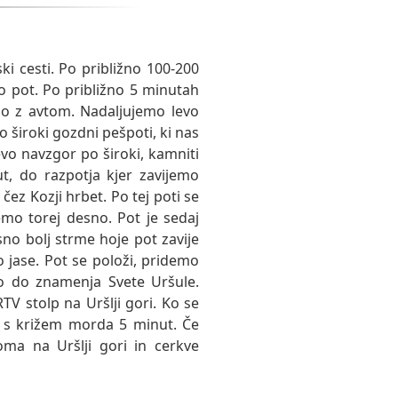
 cesti. Po približno 100-200
 pot. Po približno 5 minutah
o z avtom. Nadaljujemo levo
široki gozdni pešpoti, ki nas
evo navzgor po široki, kamniti
t, do razpotja kjer zavijemo
ez Kozji hrbet. Po tej poti se
mo torej desno. Pot je sedaj
sno bolj strme hoje pot zavije
 jase. Pot se položi, pridemo
mo do znamenja Svete Uršule.
TV stolp na Uršlji gori. Ko se
 s križem morda 5 minut. Če
a na Uršlji gori in cerkve