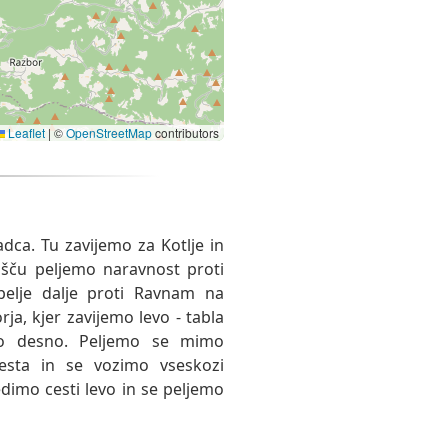
Leaflet
|
©
OpenStreetMap
contributors
dca. Tu zavijemo za Kotlje in
išču peljemo naravnost proti
pelje dalje proti Ravnam na
rja, kjer zavijemo levo - tabla
emo desno. Peljemo se mimo
sta in se vozimo vseskozi
imo cesti levo in se peljemo