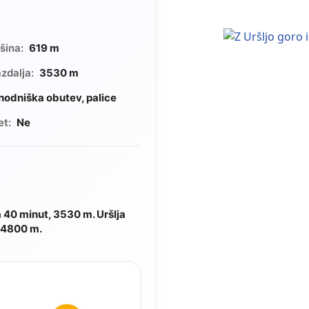
šina:
619 m
zdalja:
3530 m
hodniška obutev, palice
et:
Ne
 40 minut, 3530 m. Uršlja
, 4800 m.