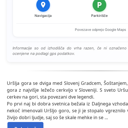
Navigacija
Parkirišče
Povezave odprejo Google Maps
Informacije so od izhodišča do vrha razen, če ni označeno 
ocenjene na podlagi gps podatkov.
Uršlja gora se dviga med Slovenj Gradcem, Šoštanjem, 
gora z najvišje ležečo cerkvijo v Sloveniji. S sveto Urš
cerkev na gori, sta povezani dve legendi.
Po prvi naj bi dobra svetnica bežala iz Daljnega vzhod
nekoč imenovali Uršljo goro, se ji je stopalo vgreznilo 
živijo dobri ljudje, saj so še skale mehke in se
...