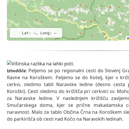
Lat: –, Long: –
Peljemo se po regionalni cesti do Slovenj Gra
Izhodišče:
Ravne na Koroškem. Peljemo se do Kotelj, kjer v križ
cerkvi, sledimo tabli Naravske ledine (desno cesta 
Koroški). Cesti sledimo do križišča pri cerkvici sv. Moho
za Naravske ledine. V naslednjem križišču zavij
Smučarskega doma, kjer se prične makadamska ce
naravnost. Malo za tablo Občina Črna na Koroškem sled
do parkirišča ob cesti nad Kočo na Naravskih ledinah.