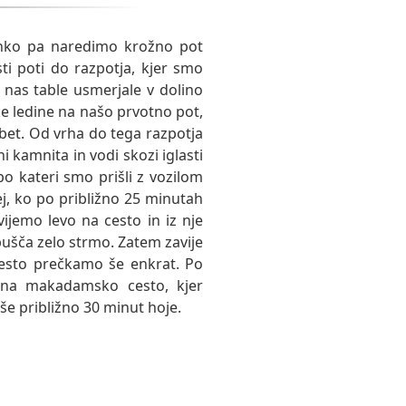
ahko pa naredimo krožno pot
i poti do razpotja, kjer smo
o nas table usmerjale v dolino
ke ledine na našo prvotno pot,
bet. Od vrha do tega razpotja
i kamnita in vodi skozi iglasti
 kateri smo prišli z vozilom
j, ko po približno 25 minutah
jemo levo na cesto in iz nje
pušča zelo strmo. Zatem zavije
esto prečkamo še enkrat. Po
 na makadamsko cesto, kjer
še približno 30 minut hoje.