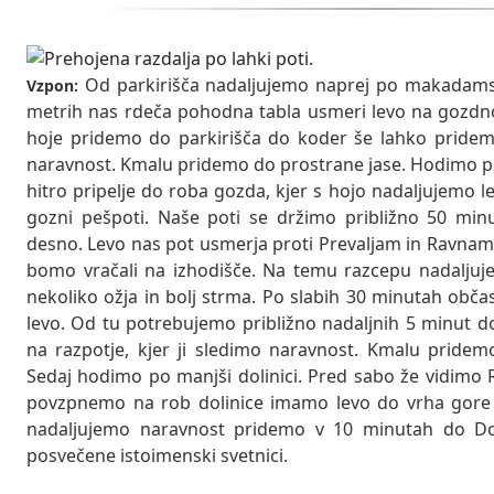
Od parkirišča nadaljujemo naprej po makadamski
Vzpon:
metrih nas rdeča pohodna tabla usmeri levo na gozdno
hoje pridemo do parkirišča do koder še lahko pridem
naravnost. Kmalu pridemo do prostrane jase. Hodimo po 
hitro pripelje do roba gozda, kjer s hojo nadaljujemo l
gozni pešpoti. Naše poti se držimo približno 50 minu
desno. Levo nas pot usmerja proti Prevaljam in Ravnam č
bomo vračali na izhodišče. Na temu razcepu nadaljuje
nekoliko ožja in bolj strma. Po slabih 30 minutah obča
levo. Od tu potrebujemo približno nadaljnih 5 minut do
na razpotje, kjer ji sledimo naravnost. Kmalu pride
Sedaj hodimo po manjši dolinici. Pred sabo že vidimo R
povzpnemo na rob dolinice imamo levo do vrha gore
nadaljujemo naravnost pridemo v 10 minutah do Dom
posvečene istoimenski svetnici.