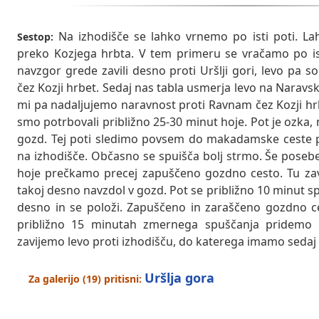
Na izhodišče se lahko vrnemo po isti poti. L
Sestop:
preko Kozjega hrbta. V tem primeru se vračamo po ist
navzgor grede zavili desno proti Uršlji gori, levo pa s
čez Kozji hrbet. Sedaj nas tabla usmerja levo na Naravs
mi pa nadaljujemo naravnost proti Ravnam čez Kozji hr
smo potrbovali približno 25-30 minut hoje. Pot je ozka, n
gozd. Tej poti sledimo povsem do makadamske ceste po
na izhodišče. Občasno se spuišča bolj strmo. Še posebe
hoje prečkamo precej zapuščeno gozdno cesto. Tu zavi
takoj desno navzdol v gozd. Pot se približno 10 minut s
desno in se položi. Zapuščeno in zaraščeno gozdno c
približno 15 minutah zmernega spuščanja pridemo
zavijemo levo proti izhodišču, do katerega imamo sedaj 
Uršlja gora
Za galerijo (19) pritisni: