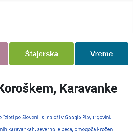
Štajerska
Vreme
a Koroškem, Karavanke