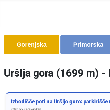
Gorenjska
Primorska
Uršlja gora (1699 m) -
Izhodišče poti na Uršljo goro: parkirišče
Izleti po Karavankah