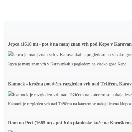
Jepca (1610 m) - pot🚶na manj znan vrh pod Kepo v Karava
Jepca je manj znan vrh v Karavankah s pogledom na visoko goro Kepo.
Kamnek - krožna pot🚶čez razgleden vrh nad Tržičem, Kara
Kamnek je razgleden vrh nad Tržičem na katerem se nahaja lesena klopca
Dom na Peci (1665 m) - pot🚶do planinske koče na Koroškem