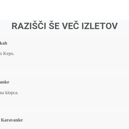
RAZIŠČI ŠE VEČ IZLETOV
nkah
vanke
.
, Karavanke