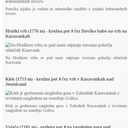
Potočka zijalka je votlina in arheološko najdišče z ostanki ledenodobnih
lovcev.
Hruški vrh (1776 m) - krožna pot🚶čez Dovško babo na vrh na
Karavankah
Na Hruškem vrhu se pod nami odpirajo travnata pobočja oblačnih
Karavank.
Klek (1753 m) - krožna pot🚶čez vrh v Karavankah nad
Jesenicami
Klek je grebenasta razgledna gora v Zahodnih Karavankah z izvrstnim
razgledom na sosednjo Golico.
Vrtača (2181 m) - prelepa pot🚶na razgledno goro nad