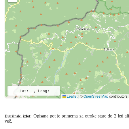
Lat: –, Long: –
Leaflet
|
©
OpenStreetMap
contributors
Opisana pot je primerna za otroke stare do 2 leti ali
Družinski izlet:
več.