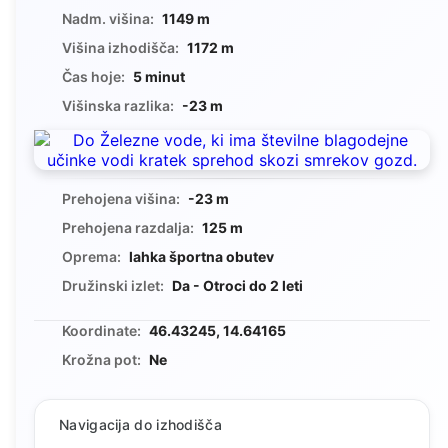
Nadm. višina:
1149 m
Višina izhodišča:
1172 m
Čas hoje:
5 minut
Višinska razlika:
-23 m
Prehojena višina:
-23 m
Prehojena razdalja:
125 m
Oprema:
lahka športna obutev
Družinski izlet:
Da - Otroci do 2 leti
Koordinate:
46.43245, 14.64165
Krožna pot:
Ne
Navigacija do izhodišča