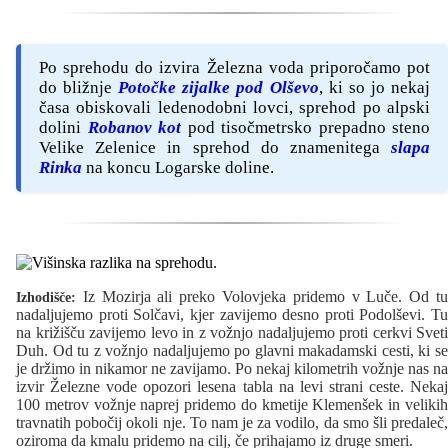
Po sprehodu do izvira Železna voda priporočamo pot
do bližnje
Potočke zijalke pod Olševo
, ki so jo nekaj
časa obiskovali ledenodobni lovci, sprehod po alpski
dolini
Robanov kot
pod tisočmetrsko prepadno steno
Velike Zelenice in sprehod do znamenitega
slapa
Rinka
na koncu Logarske doline.
Iz Mozirja ali preko Volovjeka pridemo v Luče. Od tu
Izhodišče:
nadaljujemo proti Solčavi, kjer zavijemo desno proti Podolševi. Tu
na križišču zavijemo levo in z vožnjo nadaljujemo proti cerkvi Sveti
Duh. Od tu z vožnjo nadaljujemo po glavni makadamski cesti, ki se
je držimo in nikamor ne zavijamo. Po nekaj kilometrih vožnje nas na
izvir Železne vode opozori lesena tabla na levi strani ceste. Nekaj
100 metrov vožnje naprej pridemo do kmetije Klemenšek in velikih
travnatih pobočij okoli nje. To nam je za vodilo, da smo šli predaleč,
oziroma da kmalu pridemo na cilj, če prihajamo iz druge smeri.