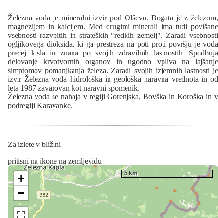
Železna voda je mineralni izvir pod Olševo. Bogata je z železom,
magnezijem in kalcijem. Med drugimi minerali ima tudi povišane
vsebnosti razvpitih in strateških "redkih zemelj". Zaradi vsebnosti
ogljikovega dioksida, ki ga prestreza na poti proti površju je voda
precej kisla in znana po svojih zdravilnih lastnostih. Spodbuja
delovanje krvotvornih organov in ugodno vpliva na lajšanje
simptomov pomanjkanja železa. Zaradi svojih izjemnih lastnosti je
izvir Železna voda hidrološka in geološka naravna vrednota in od
leta 1987 zavarovan kot naravni spomenik.
Železna voda se nahaja v regiji Gorenjska, Bovška in Koroška in v
podregiji Karavanke.
Za izlete v bližini
pritisni na ikone na zemljevidu
5 km
+
−