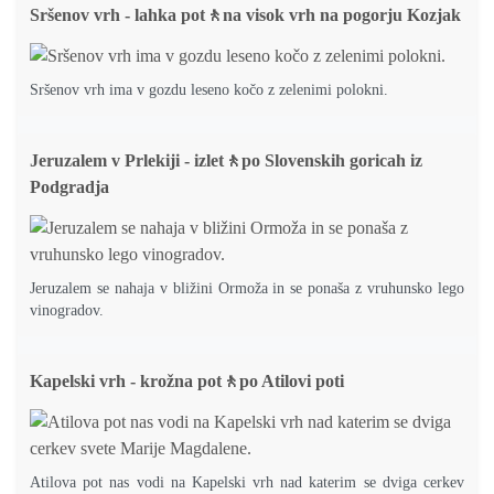
Sršenov vrh - lahka pot🚶na visok vrh na pogorju Kozjak
Sršenov vrh ima v gozdu leseno kočo z zelenimi polokni.
Jeruzalem v Prlekiji - izlet🚶po Slovenskih goricah iz
Podgradja
Jeruzalem se nahaja v bližini Ormoža in se ponaša z vruhunsko lego
vinogradov.
Kapelski vrh - krožna pot🚶po Atilovi poti
Atilova pot nas vodi na Kapelski vrh nad katerim se dviga cerkev