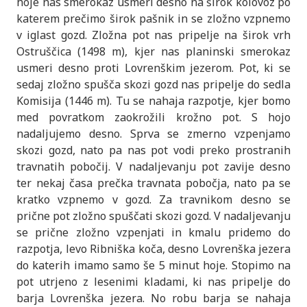
hoje nas smerokaz usmeri desno na širok kolovoz po
katerem prečimo širok pašnik in se zložno vzpnemo
v iglast gozd. Zložna pot nas pripelje na širok vrh
Ostruščica (1498 m), kjer nas planinski smerokaz
usmeri desno proti Lovrenškim jezerom. Pot, ki se
sedaj zložno spušča skozi gozd nas pripelje do sedla
Komisija (1446 m). Tu se nahaja razpotje, kjer bomo
med povratkom zaokrožili krožno pot. S hojo
nadaljujemo desno. Sprva se zmerno vzpenjamo
skozi gozd, nato pa nas pot vodi preko prostranih
travnatih pobočij. V nadaljevanju pot zavije desno
ter nekaj časa prečka travnata pobočja, nato pa se
kratko vzpnemo v gozd. Za travnikom desno se
prične pot zložno spuščati skozi gozd. V nadaljevanju
se prične zložno vzpenjati in kmalu pridemo do
razpotja, levo Ribniška koča, desno Lovrenška jezera
do katerih imamo samo še 5 minut hoje. Stopimo na
pot utrjeno z lesenimi kladami, ki nas pripelje do
barja Lovrenška jezera. No robu barja se nahaja