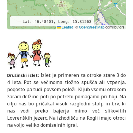
Lat: 46.48401, Long: 15.31563
Leaflet
|
©
OpenStreetMap
contributors
Izlet je primeren za otroke stare 3 do
Družinski izlet:
4 leta. Pot se večinoma zložno spušča ali vzpenja,
pogosto pa tudi povsem položi. Kljub vsemu otrokom
zaradi dolžine poti po potrebi pomagamo pri hoji. Na
cilju nas bo pričakal visok razgledni stolp in brv, ki
nas vodi preko bajerja mimo več slikovitih
Lovrenških jezerc. Na izhodišču na Rogli imajo otroci
na voljo veliko domiselnih igral.