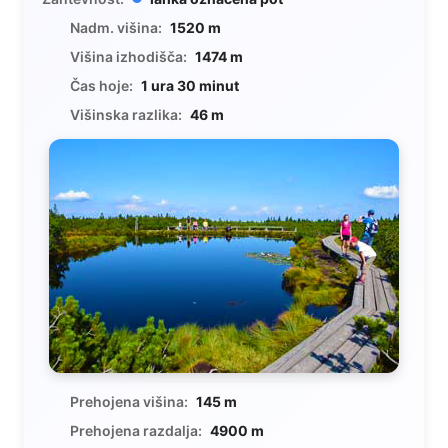
Nadm. višina:
1520 m
Višina izhodišča:
1474 m
Čas hoje:
1 ura 30 minut
Višinska razlika:
46 m
Prehojena višina:
145 m
Prehojena razdalja:
4900 m