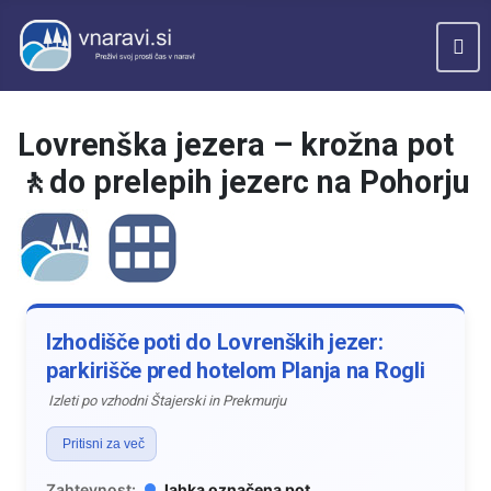
Lovrenška jezera – krožna pot
🚶do prelepih jezerc na Pohorju
Izhodišče poti do Lovrenških jezer:
parkirišče pred hotelom Planja na Rogli
Izleti po vzhodni Štajerski in Prekmurju
Pritisni za več
Zahtevnost:
lahka označena pot