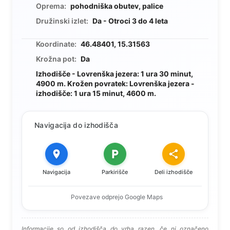
Oprema:
pohodniška obutev, palice
Družinski izlet:
Da - Otroci 3 do 4 leta
Koordinate:
46.48401, 15.31563
Krožna pot:
Da
Izhodišče - Lovrenška jezera: 1 ura 30 minut,
4900 m. Krožen povratek: Lovrenška jezera -
izhodišče: 1 ura 15 minut, 4600 m.
Navigacija do izhodišča
Navigacija
Parkirišče
Deli izhodišče
Povezave odprejo Google Maps
Informacije so od izhodišča do vrha razen, če ni označeno