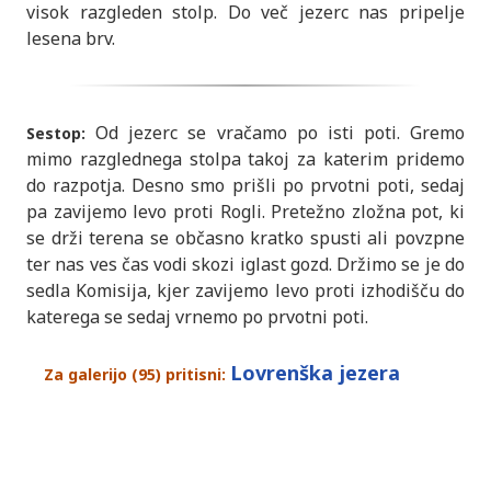
visok razgleden stolp. Do več jezerc nas pripelje
lesena brv.
Od jezerc se vračamo po isti poti. Gremo
Sestop:
mimo razglednega stolpa takoj za katerim pridemo
do razpotja. Desno smo prišli po prvotni poti, sedaj
pa zavijemo levo proti Rogli. Pretežno zložna pot, ki
se drži terena se občasno kratko spusti ali povzpne
ter nas ves čas vodi skozi iglast gozd. Držimo se je do
sedla Komisija, kjer zavijemo levo proti izhodišču do
katerega se sedaj vrnemo po prvotni poti.
Lovrenška jezera
Za galerijo (95) pritisni: