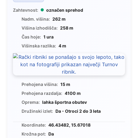
Zahtevnost:
označen sprehod
Nadm. višina:
262 m
Višina izhodišča:
258 m
Čas hoje:
1 ura
Višinska razlika:
4 m
Prehojena višina:
15 m
Prehojena razdalja:
4100 m
Oprema:
lahka športna obutev
Družinski izlet:
Da - Otroci 2 do 3 leta
Koordinate:
46.43482, 15.67018
Krožna pot:
Da