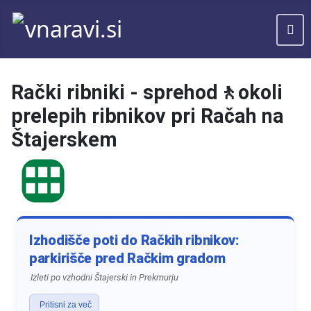
Rački ribniki - sprehod🚶okoli
prelepih ribnikov pri Račah na
Štajerskem
Izhodišče poti do Račkih ribnikov:
parkirišče pred Račkim gradom
Izleti po vzhodni Štajerski in Prekmurju
Pritisni za več