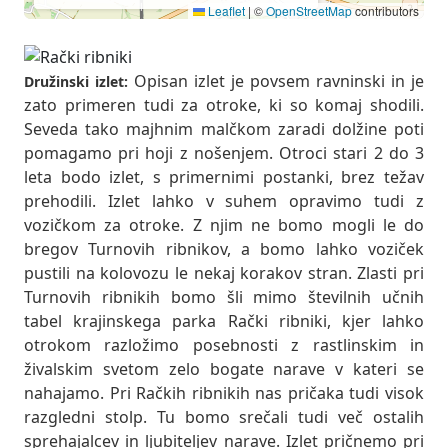
Leaflet
|
©
OpenStreetMap
contributors
Opisan izlet je povsem ravninski in je
Družinski izlet:
zato primeren tudi za otroke, ki so komaj shodili.
Seveda tako majhnim malčkom zaradi dolžine poti
pomagamo pri hoji z nošenjem. Otroci stari 2 do 3
leta bodo izlet, s primernimi postanki, brez težav
prehodili. Izlet lahko v suhem opravimo tudi z
vozičkom za otroke. Z njim ne bomo mogli le do
bregov Turnovih ribnikov, a bomo lahko voziček
pustili na kolovozu le nekaj korakov stran. Zlasti pri
Turnovih ribnikih bomo šli mimo številnih učnih
tabel krajinskega parka Rački ribniki, kjer lahko
otrokom razložimo posebnosti z rastlinskim in
živalskim svetom zelo bogate narave v kateri se
nahajamo. Pri Račkih ribnikih nas pričaka tudi visok
razgledni stolp. Tu bomo srečali tudi več ostalih
sprehajalcev in ljubiteljev narave. Izlet pričnemo pri