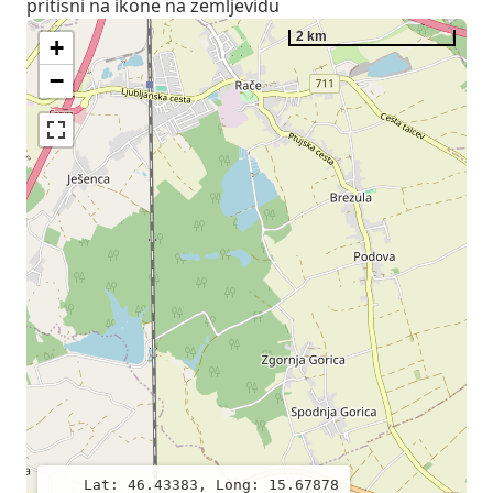
pritisni na ikone na zemljevidu
2 km
+
−
Lat: 46.43383, Long: 15.67878