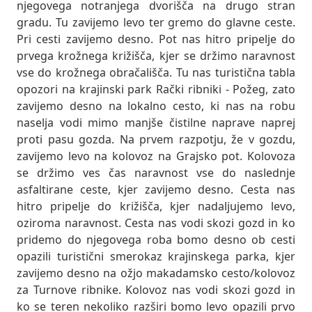
njegovega notranjega dvorišča na drugo stran
gradu. Tu zavijemo levo ter gremo do glavne ceste.
Pri cesti zavijemo desno. Pot nas hitro pripelje do
prvega krožnega križišča, kjer se držimo naravnost
vse do krožnega obračališča. Tu nas turistična tabla
opozori na krajinski park Rački ribniki - Požeg, zato
zavijemo desno na lokalno cesto, ki nas na robu
naselja vodi mimo manjše čistilne naprave naprej
proti pasu gozda. Na prvem razpotju, že v gozdu,
zavijemo levo na kolovoz na Grajsko pot. Kolovoza
se držimo ves čas naravnost vse do naslednje
asfaltirane ceste, kjer zavijemo desno. Cesta nas
hitro pripelje do križišča, kjer nadaljujemo levo,
oziroma naravnost. Cesta nas vodi skozi gozd in ko
pridemo do njegovega roba bomo desno ob cesti
opazili turistični smerokaz krajinskega parka, kjer
zavijemo desno na ožjo makadamsko cesto/kolovoz
za Turnove ribnike. Kolovoz nas vodi skozi gozd in
ko se teren nekoliko razširi bomo levo opazili prvo