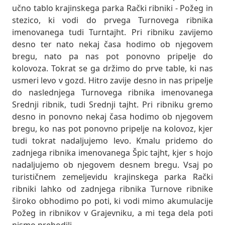
učno tablo krajinskega parka Rački ribniki - Požeg in
stezico, ki vodi do prvega Turnovega ribnika
imenovanega tudi Turntajht. Pri ribniku zavijemo
desno ter nato nekaj časa hodimo ob njegovem
bregu, nato pa nas pot ponovno pripelje do
kolovoza. Tokrat se ga držimo do prve table, ki nas
usmeri levo v gozd. Hitro zavije desno in nas pripelje
do naslednjega Turnovega ribnika imenovanega
Srednji ribnik, tudi Srednji tajht. Pri ribniku gremo
desno in ponovno nekaj časa hodimo ob njegovem
bregu, ko nas pot ponovno pripelje na kolovoz, kjer
tudi tokrat nadaljujemo levo. Kmalu pridemo do
zadnjega ribnika imenovanega Špic tajht, kjer s hojo
nadaljujemo ob njegovem desnem bregu. Vsaj po
turističnem zemeljevidu krajinskega parka Rački
ribniki lahko od zadnjega ribnika Turnove ribnike
široko obhodimo po poti, ki vodi mimo akumulacije
Požeg in ribnikov v Grajevniku, a mi tega dela poti