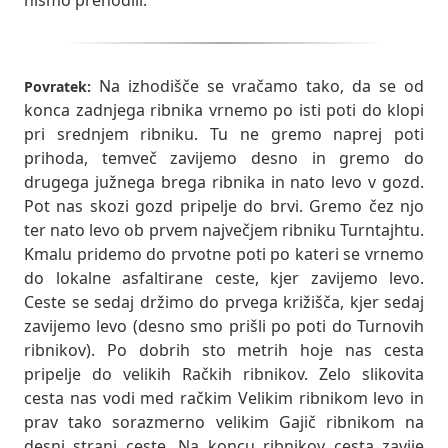
nismo prehodili.
Na izhodišče se vračamo tako, da se od
Povratek:
konca zadnjega ribnika vrnemo po isti poti do klopi
pri srednjem ribniku. Tu ne gremo naprej poti
prihoda, temveč zavijemo desno in gremo do
drugega južnega brega ribnika in nato levo v gozd.
Pot nas skozi gozd pripelje do brvi. Gremo čez njo
ter nato levo ob prvem največjem ribniku Turntajhtu.
Kmalu pridemo do prvotne poti po kateri se vrnemo
do lokalne asfaltirane ceste, kjer zavijemo levo.
Ceste se sedaj držimo do prvega križišča, kjer sedaj
zavijemo levo (desno smo prišli po poti do Turnovih
ribnikov). Po dobrih sto metrih hoje nas cesta
pripelje do velikih Račkih ribnikov. Zelo slikovita
cesta nas vodi med račkim Velikim ribnikom levo in
prav tako sorazmerno velikim Gajič ribnikom na
desni strani ceste. Na koncu ribnikov cesta zavije