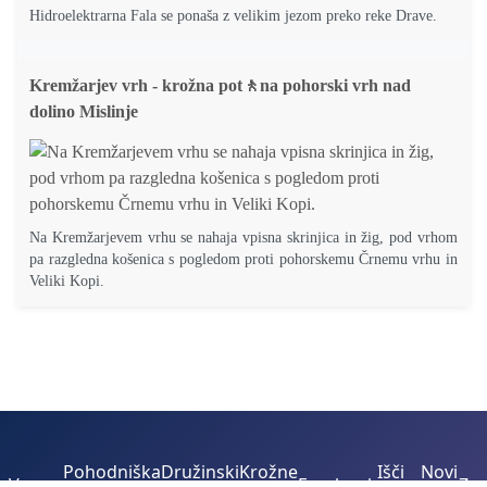
Hidroelektrarna Fala se ponaša z velikim jezom preko reke Drave.
Kremžarjev vrh - krožna pot🚶na pohorski vrh nad
dolino Mislinje
Na Kremžarjevem vrhu se nahaja vpisna skrinjica in žig, pod vrhom
pa razgledna košenica s pogledom proti pohorskemu Črnemu vrhu in
Veliki Kopi.
Pohodniška
Družinski
Krožne
Išči
Novi
Vreme
Facebook
Zem