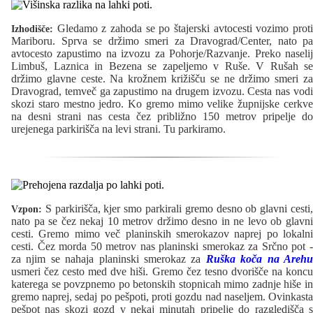
Gledamo z zahoda se po štajerski avtocesti vozimo proti
Izhodišče:
Mariboru. Sprva se držimo smeri za Dravograd/Center, nato pa
avtocesto zapustimo na izvozu za Pohorje/Razvanje. Preko naselij
Limbuš, Laznica in Bezena se zapeljemo v Ruše. V Rušah se
držimo glavne ceste. Na krožnem križišču se ne držimo smeri za
Dravograd, temveč ga zapustimo na drugem izvozu. Cesta nas vodi
skozi staro mestno jedro. Ko gremo mimo velike župnijske cerkve
na desni strani nas cesta čez približno 150 metrov pripelje do
urejenega parkirišča na levi strani. Tu parkiramo.
S parkirišča, kjer smo parkirali gremo desno ob glavni cesti,
Vzpon:
nato pa se čez nekaj 10 metrov držimo desno in ne levo ob glavni
cesti. Gremo mimo več planinskih smerokazov naprej po lokalni
cesti. Čez morda 50 metrov nas planinski smerokaz za Srčno pot -
za njim se nahaja planinski smerokaz za
Ruška koča na Areh
usmeri čez cesto med dve hiši. Gremo čez tesno dvorišče na koncu
katerega se povzpnemo po betonskih stopnicah mimo zadnje hiše in
gremo naprej, sedaj po pešpoti, proti gozdu nad naseljem. Ovinkasta
pešpot nas skozi gozd v nekaj minutah pripelje do razgledišča s