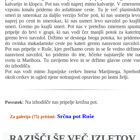
kalvarijo in klopco. Pot nas vodi naprej mimo kalvarije. V zmernem
vzponu kmalu pridemo do asfaltirane ceste. Tu je več planinskih
smeri in smerokaz za daljšo verzijo Srčne poti, ki nas usmerja levo
naprej po cesti in smerokaz, ki nas usmeri levo navzdol po krajši
smeri. Gremo po krajši smeri. Pot nas v pretežno zmernem spustu
pripelje do brvi v grapi, ki nas vodi čez manjši potok za katerim
gremo levo navzdol. Držimo se desnega brega potoka, ko pridemo
do ovinka makadamske ceste po kateri gremo naravnost navzdol.
Pot nas pripelje v Ruše, kjer prečkamo cesto in se še vedno držimo
naravnost navzdol, ko pridemo do trte, hčerke najstarejše trte na
svetu iz Maribora. Tu zavijemo levo in se držimo glavne ceste vse
do izhodišča.
Pot nas vodi mimo župnijske cerkev Imena Marijinega. Sprehod
okoli cerkev in ogled njene notranjosti opravimo po lastni želji.
Na izhodišče nas pripelje krožna pot.
Povratek:
Srčna pot Ruše
Za galerijo (75) pritisni:
RAZIŠČI ŠE VEČ IZLETOV