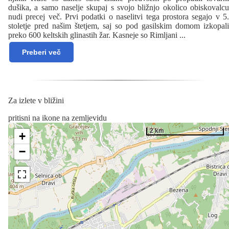
dušika, a samo naselje skupaj s svojo bližnjo okolico obiskovalcu
nudi precej več. Prvi podatki o naselitvi tega prostora segajo v 5.
stoletje pred našim štetjem, saj so pod gasilskim domom izkopali
preko 600 keltskih glinastih žar. Kasneje so Rimljani
...
Preberi več
Za izlete v bližini
pritisni na ikone na zemljevidu
2 km
+
−