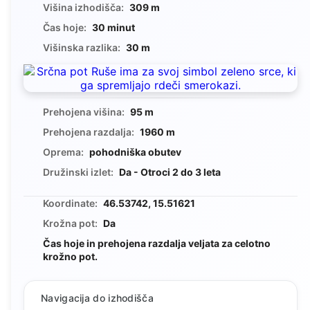
Višina izhodišča:
309 m
Čas hoje:
30 minut
Višinska razlika:
30 m
Prehojena višina:
95 m
Prehojena razdalja:
1960 m
Oprema:
pohodniška obutev
Družinski izlet:
Da - Otroci 2 do 3 leta
Koordinate:
46.53742, 15.51621
Krožna pot:
Da
Čas hoje in prehojena razdalja veljata za celotno
krožno pot.
Navigacija do izhodišča