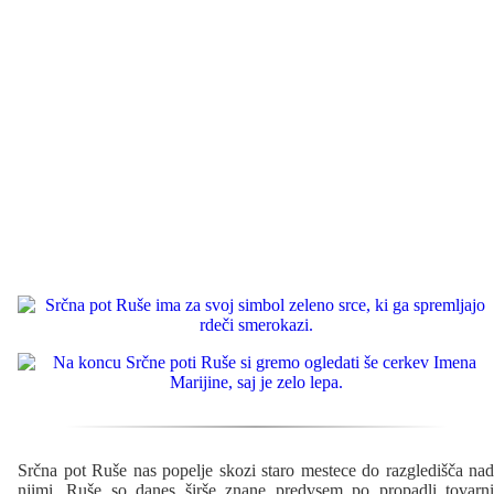
Srčna pot Ruše nas popelje skozi staro mestece do razgledišča nad
njimi. Ruše so danes širše znane predvsem po propadli tovarni