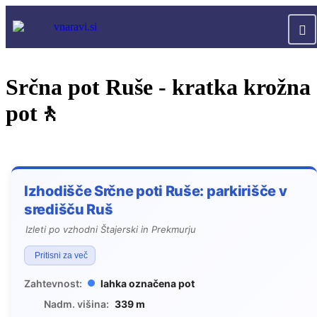
Srčna pot Ruše - kratka krožna
pot🚶
Izhodišče Srčne poti Ruše: parkirišče v
središču Ruš
Izleti po vzhodni Štajerski in Prekmurju
Pritisni za več
Zahtevnost:
lahka označena pot
Nadm. višina:
339 m