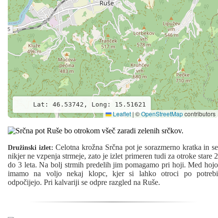
Lat: 46.53742, Long: 15.51621
Leaflet
|
©
OpenStreetMap
contributors
Celotna krožna Srčna pot je sorazmerno kratka in s
Družinski izlet:
nikjer ne vzpenja strmeje, zato je izlet primeren tudi za otroke stare 2
do 3 leta. Na bolj strmih predelih jim pomagamo pri hoji. Med hojo
imamo na voljo nekaj klopc, kjer si lahko otroci po potrebi
odpočijejo. Pri kalvariji se odpre razgled na Ruše.