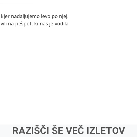
jer nadaljujemo levo po njej.
li na pešpot, ki nas je vodila
eti
Krožne poti
Facebook
Išči izlete
RAZIŠČI ŠE VEČ IZLETOV