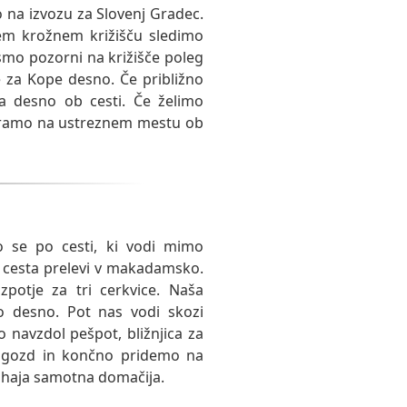
o na izvozu za Slovenj Gradec.
jem krožnem križišču sledimo
mo pozorni na križišče poleg
 za Kope desno. Če približno
ja desno ob cesti. Če želimo
rkiramo na ustreznem mestu ob
o se po cesti, ki vodi mimo
na cesta prelevi v makadamsko.
zpotje za tri cerkvice. Naša
o desno. Pot nas vodi skozi
 navzdol pešpot, bližnjica za
i gozd in končno pridemo na
ahaja samotna domačija.