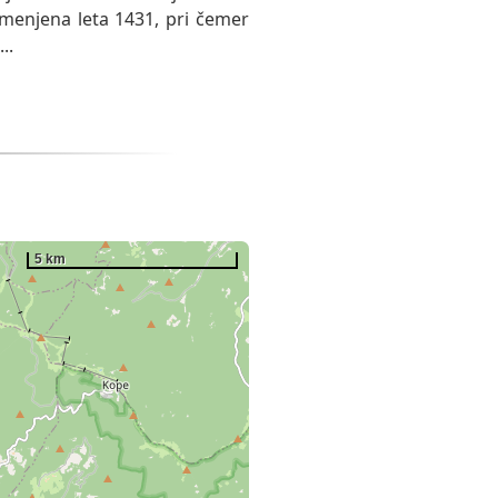
 omenjena leta 1431, pri čemer
...
5 km