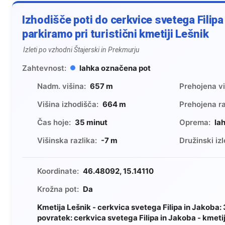
Izhodišče poti do cerkvice svetega Filipa
parkiramo pri turistični kmetiji Lešnik
Izleti po vzhodni Štajerski in Prekmurju
Zahtevnost:
lahka označena pot
Nadm. višina:
657 m
Prehojena vi
Višina izhodišča:
664 m
Prehojena ra
Čas hoje:
35 minut
Oprema:
la
Višinska razlika:
-7 m
Družinski izl
Koordinate:
46.48092, 15.14110
Krožna pot:
Da
Kmetija Lešnik - cerkvica svetega Filipa in Jakoba:
povratek: cerkvica svetega Filipa in Jakoba - kmeti