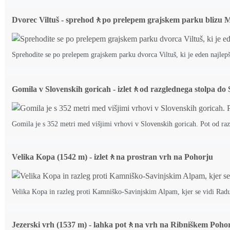
Dvorec Viltuš - sprehod🚶po prelepem grajskem parku blizu 
Sprehodite se po prelepem grajskem parku dvorca Viltuš, ki je eden najlepš
Gomila v Slovenskih goricah - izlet🚶od razglednega stolpa do
Gomila je s 352 metri med višjimi vrhovi v Slovenskih goricah. Pot od raz
Velika Kopa (1542 m) - izlet🚶na prostran vrh na Pohorju
Velika Kopa in razleg proti Kamniško-Savinjskim Alpam, kjer se vidi Rad
Jezerski vrh (1537 m) - lahka pot🚶na vrh na Ribniškem Poho