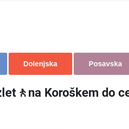
Dolenjska
Posavska
 izlet🚶na Koroškem do c