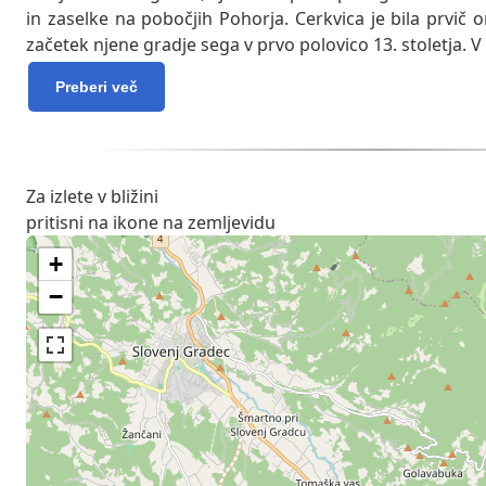
in zaselke na pobočjih Pohorja. Cerkvica je bila prvič
začetek njene gradje sega v prvo polovico 13. stoletja. V
Preberi več
Za izlete v bližini
pritisni na ikone na zemljevidu
+
−