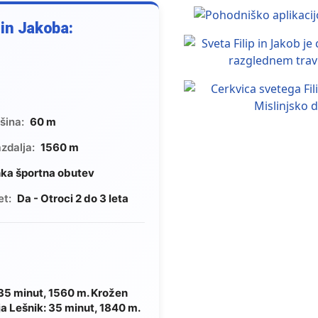
 in Jakoba:
šina:
60 m
zdalja:
1560 m
hka športna obutev
et:
Da - Otroci 2 do 3 leta
 35 minut, 1560 m. Krožen
ja Lešnik: 35 minut, 1840 m.