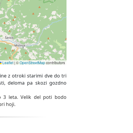
Leaflet
|
©
OpenStreetMap
contributors
 3 leta. Velik del poti bodo
i hoji.