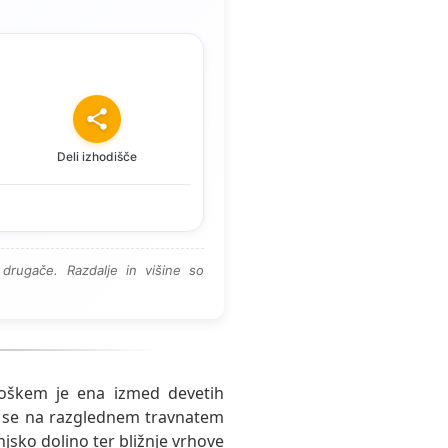
Deli izhodišče
drugače. Razdalje in višine so
roškem je ena izmed devetih
a se na razglednem travnatem
njsko dolino ter bližnje vrhove