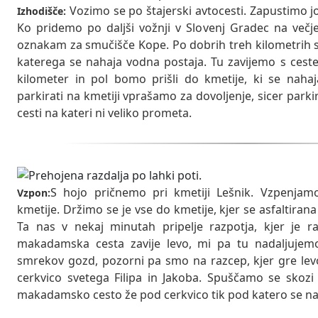
Vozimo se po štajerski avtocesti. Zapustimo j
Izhodišče:
Ko pridemo po daljši vožnji v Slovenj Gradec na več
oznakam za smučišče Kope. Po dobrih treh kilometrih s
katerega se nahaja vodna postaja. Tu zavijemo s ceste
kilometer in pol bomo prišli do kmetije, ki se naha
parkirati na kmetiji vprašamo za dovoljenje, sicer pa
cesti na kateri ni veliko prometa.
S hojo pričnemo pri kmetiji Lešnik. Vzpenjam
Vzpon:
kmetije. Držimo se je vse do kmetije, kjer se asfaltira
Ta nas v nekaj minutah pripelje razpotja, kjer je ra
makadamska cesta zavije levo, mi pa tu nadaljujem
smrekov gozd, pozorni pa smo na razcep, kjer gre levo
cerkvico svetega Filipa in Jakoba. Spuščamo se skoz
makadamsko cesto že pod cerkvico tik pod katero se n