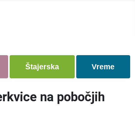
Štajerska
Vreme
erkvice na pobočjih