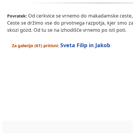
Od cerkvice se vrnemo do makadamske ceste, k
Povratek:
Ceste se držimo vse do prvotnega razpotja, kjer smo zavi
skozi gozd. Od tu se na izhodišče vrnemo po isti poti.
Sveta Filip in Jakob
Za galerijo (61) pritisni:
Vreme
Pohodniška aplikacija
Družinski izl