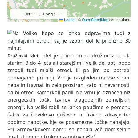
Lat: –, Long: –
Leaflet
|
©
OpenStreetMap
contributors
Izlet je primeren za družine z otroki
Družinski izlet:
starimi 3 do 4 leta ali starejšimi. Velik del poti bodo
zmogli tudi mlajši otroci, ki pa jim po potrebi
pomagamo pri hoji. Vrh je razgleden na vse strani
neba in travnat in zelo prostran, zato ni nevarnosti,
da bi otroci kamorkoli padli. Na vrhu je označen niz
energetskih točk, izvirov blagodejnih zemeljskih
energij. Na veliki tabli se lahko poučimo o pomenu
čaker za človekovo duševno in fizično zdravje ter
dobimo napotke, kje se posamezne točke nahajajo.
Pri Grmovškovem domu se nahaja več domiselnih
igral, ki bomo otrokom zagotovo všeč.