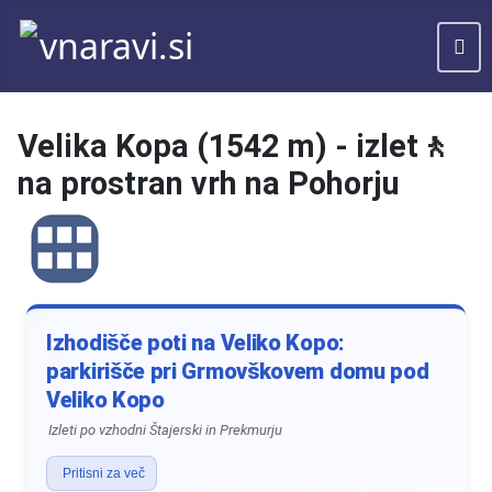
Velika Kopa (1542 m) - izlet🚶
na prostran vrh na Pohorju
Izhodišče poti na Veliko Kopo:
parkirišče pri Grmovškovem domu pod
Veliko Kopo
Izleti po vzhodni Štajerski in Prekmurju
Pritisni za več