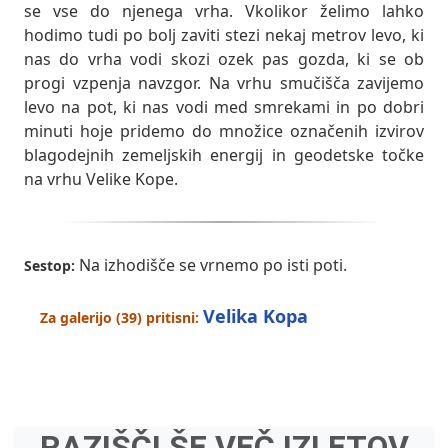
se vse do njenega vrha. Vkolikor želimo lahko
hodimo tudi po bolj zaviti stezi nekaj metrov levo, ki
nas do vrha vodi skozi ozek pas gozda, ki se ob
progi vzpenja navzgor. Na vrhu smučišča zavijemo
levo na pot, ki nas vodi med smrekami in po dobri
minuti hoje pridemo do množice označenih izvirov
blagodejnih zemeljskih energij in geodetske točke
na vrhu Velike Kope.
Na izhodišče se vrnemo po isti poti.
Sestop:
Velika Kopa
Za galerijo (39) pritisni:
RAZIŠČI ŠE VEČ IZLETOV