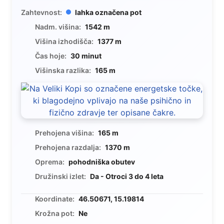
Zahtevnost:
lahka označena pot
Nadm. višina:
1542 m
Višina izhodišča:
1377 m
Čas hoje:
30 minut
Višinska razlika:
165 m
Prehojena višina:
165 m
Prehojena razdalja:
1370 m
Oprema:
pohodniška obutev
Družinski izlet:
Da - Otroci 3 do 4 leta
Koordinate:
46.50671, 15.19814
Krožna pot:
Ne