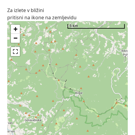
Za izlete v bližini
pritisni na ikone na zemljevidu
5 km
+
−