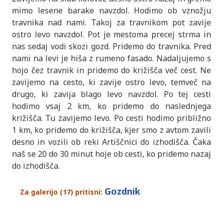
mimo lesene barake navzdol. Hodimo ob vznožju
travnika nad nami. Takoj za travnikom pot zavije
ostro levo navzdol. Pot je mestoma precej strma in
nas sedaj vodi skozi gozd. Pridemo do travnika. Pred
nami na levi je hiša z rumeno fasado. Nadaljujemo s
hojo čez travnik in pridemo do križišča več cest. Ne
zavijemo na cesto, ki zavije ostro levo, temveč na
drugo, ki zavija blago levo navzdol. Po tej cesti
hodimo vsaj 2 km, ko pridemo do naslednjega
križišča. Tu zavijemo levo. Po cesti hodimo približno
1 km, ko pridemo do križišča, kjer smo z avtom zavili
desno in vozili ob reki Artiščnici do izhodišča. Čaka
naš se 20 do 30 minut hoje ob cesti, ko pridemo nazaj
do izhodišča.
Gozdnik
Za galerijo (17) pritisni: