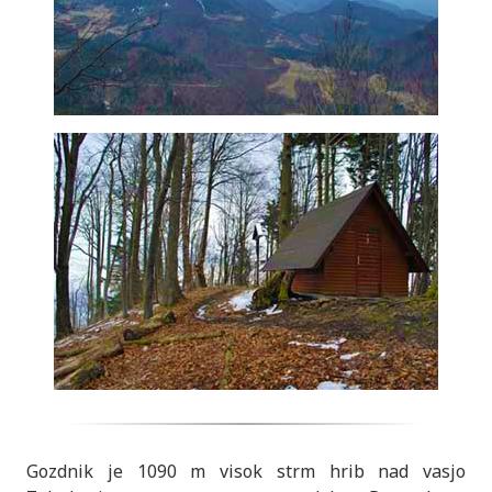
Gozdnik je 1090 m visok strm hrib nad vasjo