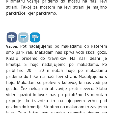
kilometru vožnje pridemo do mostu na naši levi
strani. Takoj za mostom na levi strani je majhno
parkirišče, kjer parkiramo.
Pot nadaljujemo po makadamu ob katerem
Vzpon:
smo parkirali. Makadam nas sprva vodi skozi gozd.
Kmalu pridemo do travnikov. Na naši desni je
kmetija. S hojo nadaljujemo po makadamu. Po
približno 20 - 30 minutah hoje po makadamu
pridemo do hiše na naši levi strani. Nadaljujemo s
hojo. Makadam se prelevi v kolovoz, ki nas vodi po
gozdu. Čez nekaj minut zavije proti severu. Slabo
viden gozdni kolovoz nas po približno 15 minutah
pripelje do travnika in na njegovem vrhu pod
gozdom do kmetije. Stopimo na makadam in zavijemo
levo. Zelo hitro nas oznake usmerijo desno na