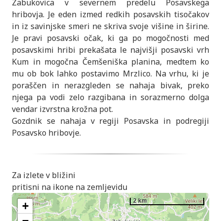
Zabukovica v severnem predelu Posavskega
hribovja. Je eden izmed redkih posavskih tisočakov
in iz savinjske smeri ne skriva svoje višine in širine.
Je pravi posavski očak, ki ga po mogočnosti med
posavskimi hribi prekašata le najvišji posavski vrh
Kum in mogočna Čemšeniška planina, medtem ko
mu ob bok lahko postavimo Mrzlico. Na vrhu, ki je
poraščen in nerazgleden se nahaja bivak, preko
njega pa vodi zelo razgibana in sorazmerno dolga
vendar izvrstna krožna pot.
Gozdnik se nahaja v regiji Posavska in podregiji
Posavsko hribovje.
Za izlete v bližini
pritisni na ikone na zemljevidu
2 km
+
−