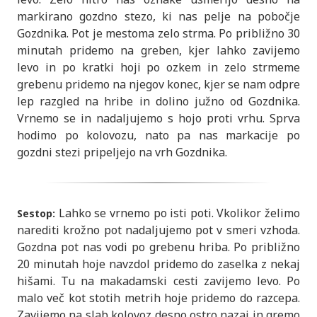
markirano gozdno stezo, ki nas pelje na pobočje
Gozdnika. Pot je mestoma zelo strma. Po približno 30
minutah pridemo na greben, kjer lahko zavijemo
levo in po kratki hoji po ozkem in zelo strmeme
grebenu pridemo na njegov konec, kjer se nam odpre
lep razgled na hribe in dolino južno od Gozdnika.
Vrnemo se in nadaljujemo s hojo proti vrhu. Sprva
hodimo po kolovozu, nato pa nas markacije po
gozdni stezi pripeljejo na vrh Gozdnika.
Lahko se vrnemo po isti poti. Vkolikor želimo
Sestop:
narediti krožno pot nadaljujemo pot v smeri vzhoda.
Gozdna pot nas vodi po grebenu hriba. Po približno
20 minutah hoje navzdol pridemo do zaselka z nekaj
hišami. Tu na makadamski cesti zavijemo levo. Po
malo več kot stotih metrih hoje pridemo do razcepa.
Zavijemo na slab kolovoz desno ostro nazaj in gremo