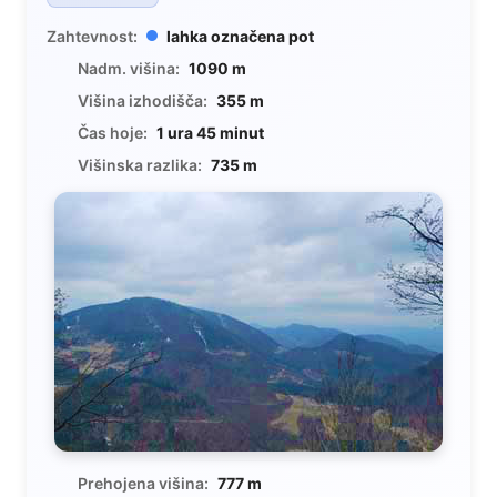
Zahtevnost:
lahka označena pot
Nadm. višina:
1090 m
Višina izhodišča:
355 m
Čas hoje:
1 ura 45 minut
Višinska razlika:
735 m
Prehojena višina:
777 m