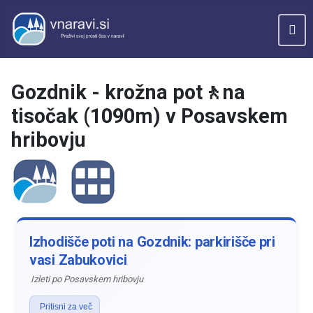
Gozdnik - krožna pot🚶na
tisočak (1090m) v Posavskem
hribovju
Izhodišče poti na Gozdnik: parkirišče pri
vasi Zabukovici
Izleti po Posavskem hribovju
Pritisni za več