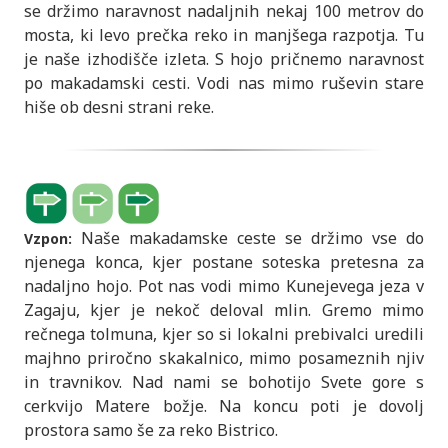
se držimo naravnost nadaljnih nekaj 100 metrov do
mosta, ki levo prečka reko in manjšega razpotja. Tu
je naše izhodišče izleta. S hojo pričnemo naravnost
po makadamski cesti. Vodi nas mimo ruševin stare
hiše ob desni strani reke.
Naše makadamske ceste se držimo vse do
Vzpon:
njenega konca, kjer postane soteska pretesna za
nadaljno hojo. Pot nas vodi mimo Kunejevega jeza v
Zagaju, kjer je nekoč deloval mlin. Gremo mimo
rečnega tolmuna, kjer so si lokalni prebivalci uredili
majhno priročno skakalnico, mimo posameznih njiv
in travnikov. Nad nami se bohotijo Svete gore s
cerkvijo Matere božje. Na koncu poti je dovolj
prostora samo še za reko Bistrico.