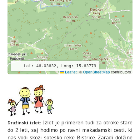
Lat: 46.03632, Long: 15.63779
Leaflet
|
©
OpenStreetMap
contributors
Izlet je primeren tudi za otroke stare
Družinski izlet:
do 2 leti, saj hodimo po ravni makadamski cesti, ki
nas vodi skozi sotesko reke Bistrice. Zaradi dolžine