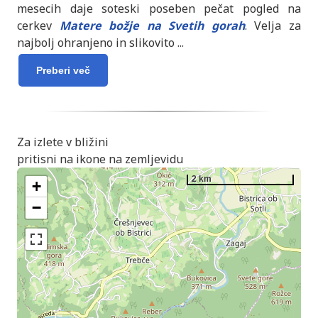
mesecih daje soteski poseben pečat pogled na
cerkev
Matere božje na Svetih gorah
. Velja za
najbolj ohranjeno in slikovito
...
Preberi več
Za izlete v bližini
pritisni na ikone na zemljevidu
2 km
+
−