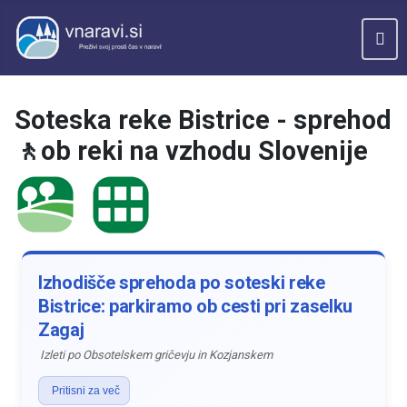
Soteska reke Bistrice - sprehod
🚶ob reki na vzhodu Slovenije
Izhodišče sprehoda po soteski reke
Bistrice: parkiramo ob cesti pri zaselku
Zagaj
Izleti po Obsotelskem gričevju in Kozjanskem
Pritisni za več