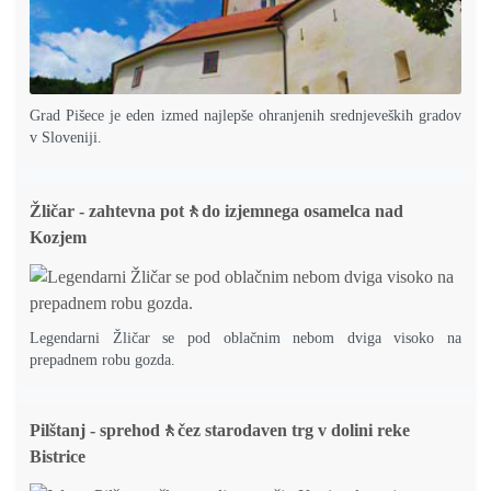
Grad Pišece je eden izmed najlepše ohranjenih srednjeveških gradov
v Sloveniji.
Žličar - zahtevna pot🚶do izjemnega osamelca nad
Kozjem
Legendarni Žličar se pod oblačnim nebom dviga visoko na
prepadnem robu gozda.
Pilštanj - sprehod🚶čez starodaven trg v dolini reke
Bistrice