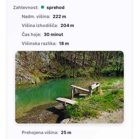
Zahtevnost:
sprehod
Nadm. višina:
222 m
Višina izhodišča:
204 m
Čas hoje:
30 minut
Višinska razlika:
18 m
Prehojena višina:
25 m