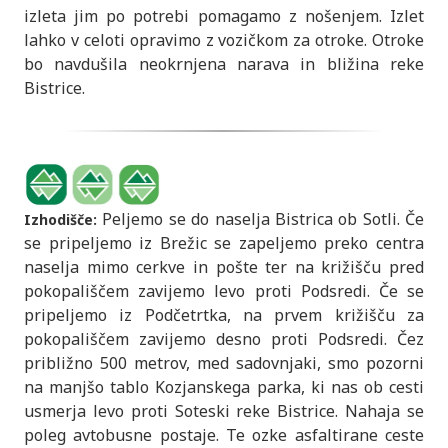
izleta jim po potrebi pomagamo z nošenjem. Izlet
lahko v celoti opravimo z vozičkom za otroke. Otroke
bo navdušila neokrnjena narava in bližina reke
Bistrice.
Peljemo se do naselja Bistrica ob Sotli. Če
Izhodišče:
se pripeljemo iz Brežic se zapeljemo preko centra
naselja mimo cerkve in pošte ter na križišču pred
pokopališčem zavijemo levo proti Podsredi. Če se
pripeljemo iz Podčetrtka, na prvem križišču za
pokopališčem zavijemo desno proti Podsredi. Čez
približno 500 metrov, med sadovnjaki, smo pozorni
na manjšo tablo Kozjanskega parka, ki nas ob cesti
usmerja levo proti Soteski reke Bistrice. Nahaja se
poleg avtobusne postaje. Te ozke asfaltirane ceste