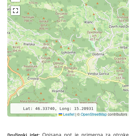
Lat: 46.33740, Long: 15.20931
Leaflet
|
©
OpenStreetMap
contributors
Opisana pot je primerna za otroke
Družinski izlet: