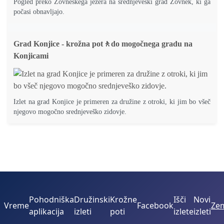
Pogled preko Žovneškega jezera na srednjeveški grad Žovnek, ki ga
počasi obnavljajo.
Grad Konjice - krožna pot🚶do mogočnega gradu na
Konjicami
Izlet na grad Konjice je primeren za družine z otroki, ki jim bo všeč
njegovo mogočno srednjeveško zidovje.
Pohodniška
Družinski
Krožne
Išči
Novi
Vreme
Facebook
Zem
aplikacija
izleti
poti
izlete
izleti