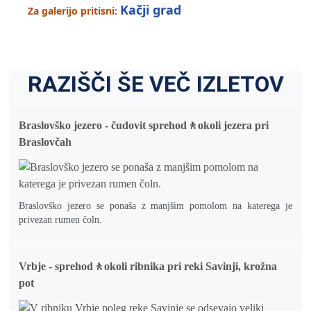
Kačji grad
Za galerijo pritisni:
RAZIŠČI ŠE VEČ IZLETOV
Braslovško jezero - čudovit sprehod🚶okoli jezera pri
Braslovčah
Braslovško jezero se ponaša z manjšim pomolom na katerega je
privezan rumen čoln.
Vrbje - sprehod🚶okoli ribnika pri reki Savinji, krožna
pot