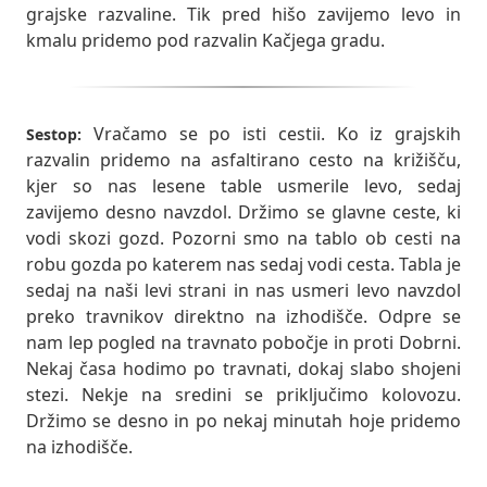
grajske razvaline. Tik pred hišo zavijemo levo in
kmalu pridemo pod razvalin Kačjega gradu.
Vračamo se po isti cestii. Ko iz grajskih
Sestop:
razvalin pridemo na asfaltirano cesto na križišču,
kjer so nas lesene table usmerile levo, sedaj
zavijemo desno navzdol. Držimo se glavne ceste, ki
vodi skozi gozd. Pozorni smo na tablo ob cesti na
robu gozda po katerem nas sedaj vodi cesta. Tabla je
sedaj na naši levi strani in nas usmeri levo navzdol
preko travnikov direktno na izhodišče. Odpre se
nam lep pogled na travnato pobočje in proti Dobrni.
Nekaj časa hodimo po travnati, dokaj slabo shojeni
stezi. Nekje na sredini se priključimo kolovozu.
Držimo se desno in po nekaj minutah hoje pridemo
na izhodišče.