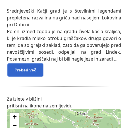
Srednjeveški Kačji grad je s številnimi legendami
prepletena razvalina na griču nad naseljem Lokovina
pri Dobrni.
Po eni izmed zgodb je na gradu živela kačja kraljica,
ki je kradla mleko otroku graščakov, druga govori o
tem, da so grajski zaklad, zato da ga obvarujejo pred
nevoščljivimi sosedi, odpeljali na grad Lindek.
Posamezni graščaki naj bi bili nagle jeze in zaradi
...
Preberi več
Za izlete v bližini
pritisni na ikone na zemljevidu
2 km
+
−