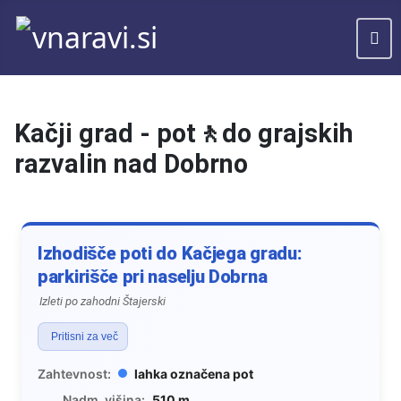
Kačji grad - pot🚶do grajskih
razvalin nad Dobrno
Izhodišče poti do Kačjega gradu:
parkirišče pri naselju Dobrna
Izleti po zahodni Štajerski
Pritisni za več
Zahtevnost:
lahka označena pot
Nadm. višina:
510 m