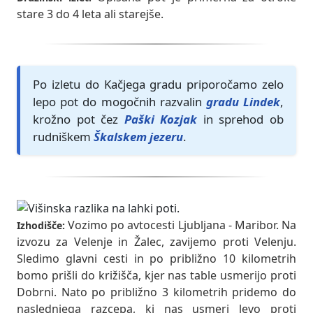
stare 3 do 4 leta ali starejše.
Po izletu do Kačjega gradu priporočamo zelo
lepo pot do mogočnih razvalin
gradu Lindek
,
krožno pot čez
Paški Kozjak
in sprehod ob
rudniškem
Škalskem jezeru
.
Vozimo po avtocesti Ljubljana - Maribor. Na
Izhodišče:
izvozu za Velenje in Žalec, zavijemo proti Velenju.
Sledimo glavni cesti in po približno 10 kilometrih
bomo prišli do križišča, kjer nas table usmerijo proti
Dobrni. Nato po približno 3 kilometrih pridemo do
naslednjega razcepa, ki nas usmeri levo proti