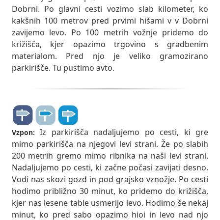
Dobrni. Po glavni cesti vozimo slab kilometer, ko
kakšnih 100 metrov pred prvimi hišami v v Dobrni
zavijemo levo. Po 100 metrih vožnje pridemo do
križišča, kjer opazimo trgovino s gradbenim
materialom. Pred njo je veliko gramozirano
parkirišče. Tu pustimo avto.
Iz parkirišča nadaljujemo po cesti, ki gre
Vzpon:
mimo parkirišča na njegovi levi strani. Že po slabih
200 metrih gremo mimo ribnika na naši levi strani.
Nadaljujemo po cesti, ki začne počasi zavijati desno.
Vodi nas skozi gozd in pod grajsko vznožje. Po cesti
hodimo približno 30 minut, ko pridemo do križišča,
kjer nas lesene table usmerijo levo. Hodimo še nekaj
minut, ko pred sabo opazimo hioi in levo nad njo