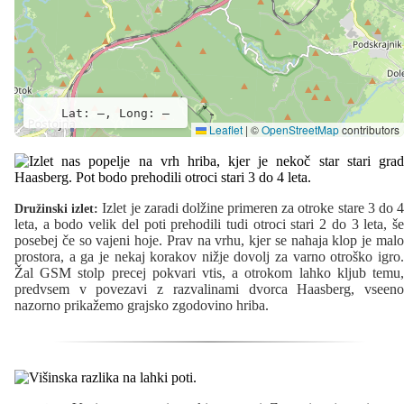
Lat: –, Long: –
Leaflet
|
©
OpenStreetMap
contributors
Izlet je zaradi dolžine primeren za otroke stare 3 do 
Družinski izlet:
leta, a bodo velik del poti prehodili tudi otroci stari 2 do 3 leta, še
posebej če so vajeni hoje. Prav na vrhu, kjer se nahaja klop je malo
prostora, a ga je nekaj korakov nižje dovolj za varno otroško igro.
Žal GSM stolp precej pokvari vtis, a otrokom lahko kljub temu,
predvsem v povezavi z razvalinami dvorca Haasberg, vseeno
nazorno prikažemo grajsko zgodovino hriba.