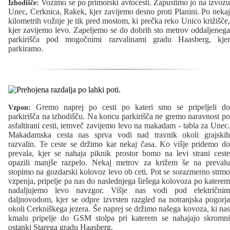
Vozimo se po primorski avtocesti. Zapustimo jo na izvozu
Izhodišče:
Unec, Cerknica, Rakek, kjer zavijemo desno proti Planini. Po nekaj
kilometrih vožnje je tik pred mostom, ki prečka reko Unico križišče,
kjer zavijemo levo. Zapeljemo se do dobrih sto metrov oddaljenega
parkirišča pod mogočnimi razvalinami gradu Haasberg, kjer
parkiramo.
Gremo naprej po cesti po kateri smo se pripeljeli do
Vzpon:
parkirišča na izhodišču. Na koncu parkirišča ne gremo naravnost po
asfaltirani cesti, temveč zavijemo levo na makadam - tabla za Unec.
Makadamska cesta nas sprva vodi nad travnik okoli grajskih
razvalin. Te ceste se držimo kar nekaj časa. Ko višje pridemo do
prevala, kjer se nahaja piknik prostor bomo na levi strani ceste
opazili manjše razpelo. Nekaj metrov za križem še na prevalu
stopimo na gozdarski kolovoz levo ob ceti. Pot se sorazmerno strmo
vzpenja, pripelje pa nas do naslednjega širšega kolovoza po katerem
nadaljujemo levo navzgor. Višje nas vodi pod električnim
daljnovodom, kjer se odpre izvrsten razgled na notranjska pogorja
okoli Cerkniškega jezera. Še naprej se držimo našega kovoza, ki nas
kmalu pripelje do GSM stolpa pri katerem se nahajajo skromni
ostanki Starega gradu Haasberg.