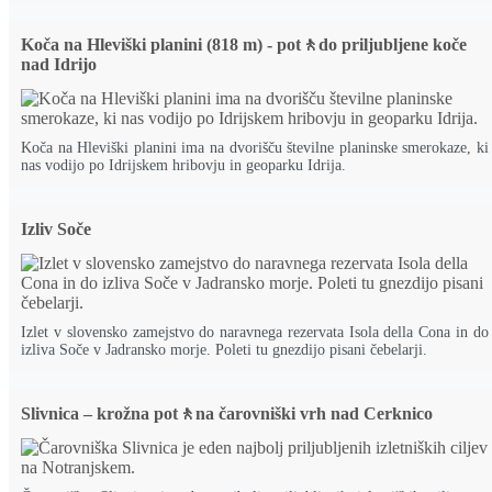
Koča na Hleviški planini (818 m) - pot🚶do priljubljene koče
nad Idrijo
Koča na Hleviški planini ima na dvorišču številne planinske smerokaze, ki
nas vodijo po Idrijskem hribovju in geoparku Idrija.
Izliv Soče
Izlet v slovensko zamejstvo do naravnega rezervata Isola della Cona in do
izliva Soče v Jadransko morje. Poleti tu gnezdijo pisani čebelarji.
Slivnica – krožna pot🚶na čarovniški vrh nad Cerknico