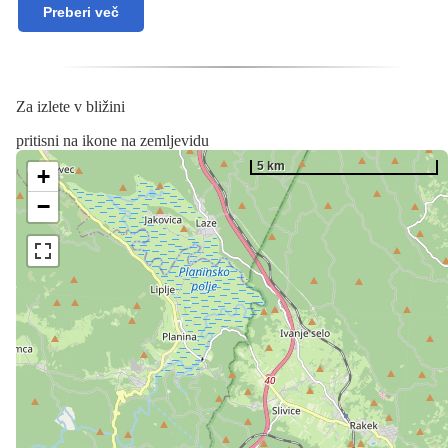
Preberi več
Za izlete v bližini
pritisni na ikone na zemljevidu
5 km
+
−