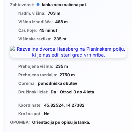
Zahtevnost:
lahka neoznačena pot
Nadm. višina:
703 m
Višina izhodišča:
468 m
Čas hoje:
45 minut
Višinska razlika:
235 m
Prehojena višina:
235 m
Prehojena razdalja:
2750 m
Oprema:
pohodniška obutev
Družinski izlet:
Da - Otroci 3 do 4 leta
Koordinate:
45.82524, 14.27382
Krožna pot:
Ne
OPOMBA:
Orientacija po opisu je lahka.