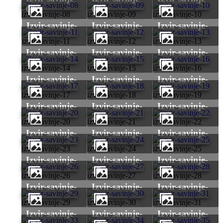
08
09
10
izvir-savinje-08
izvir-savinje-09
izvir-savinje-10
izvir-savinje-
izvir-savinje-
izvir-savinje-
11
12
13
izvir-savinje-11
izvir-savinje-12
izvir-savinje-13
izvir-savinje-
izvir-savinje-
izvir-savinje-
14
15
16
izvir-savinje-14
izvir-savinje-15
izvir-savinje-16
izvir-savinje-
izvir-savinje-
izvir-savinje-
17
18
19
izvir-savinje-17
izvir-savinje-18
izvir-savinje-19
izvir-savinje-
izvir-savinje-
izvir-savinje-
20
21
22
izvir-savinje-20
izvir-savinje-21
izvir-savinje-22
izvir-savinje-
izvir-savinje-
izvir-savinje-
23
24
25
izvir-savinje-23
izvir-savinje-24
izvir-savinje-25
izvir-savinje-
izvir-savinje-
izvir-savinje-
26
27
28
izvir-savinje-26
izvir-savinje-27
izvir-savinje-28
izvir-savinje-
izvir-savinje-
izvir-savinje-
29
30
31
izvir-savinje-29
izvir-savinje-30
izvir-savinje-31
izvir-savinje-
izvir-savinje-
izvir-savinje-