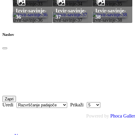
33
34
35
izvir-savinje-33
izvir-savinje-34
izvir-savinje-35
izvir-savinje-
izvir-savinje-
izvir-savinje-
36
37
38
izvir-savinje-36
izvir-savinje-37
izvir-savinje-38
Naslov
Zapri
Uredi
Prikaži
Powered by
Phoca Galle