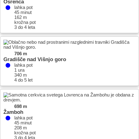
Osrenca
lahka pot
45 minut
162 m
krožna pot
3 do 4 leta
706 m
Gradišče nad Višnjo goro
lahka pot
1 ura
340 m
4 do 5 let
698 m
Žamboh
lahka pot
45 minut
208 m
krožna pot
3 do 4 leta