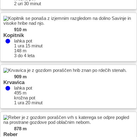
2 uri 30 minut
910 m
Kopitnik
lahka pot
1 ura 15 minut
148 m
3 do 4 leta
909 m
Krvavica
lahka pot
495 m
krožna pot
1 ura 20 minut
878 m
Reber