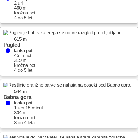
2 uri
460 m
krožna pot
4 do 5 let
615 m
Pugled
lahka pot
45 minut
319 m
krožna pot
4 do 5 let
544 m
Babna gora
lahka pot
1 ura 15 minut
304 m
krožna pot
3 do 4 leta