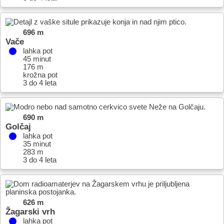
696 m
Vače
lahka pot
45 minut
176 m
krožna pot
3 do 4 leta
690 m
Golčaj
lahka pot
35 minut
283 m
3 do 4 leta
626 m
Žagarski vrh
lahka pot