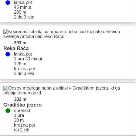
lahka pot
45 minut
200 m
2 do 3 leta
393 m
Reka Rača
lahka pot
1 ura 30 minut
126 m
krožna pot
2 do 3 leta
382 m
Gradiško jezero
sprehod
1 ura
30 m
krožna pot
do 2 leti