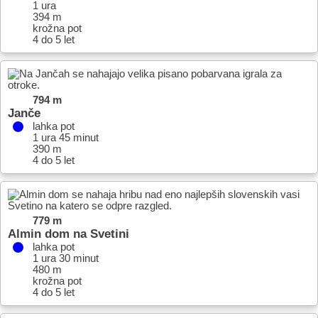
1 ura
394 m
krožna pot
4 do 5 let
794 m
Janče
lahka pot
1 ura 45 minut
390 m
4 do 5 let
779 m
Almin dom na Svetini
lahka pot
1 ura 30 minut
480 m
krožna pot
4 do 5 let