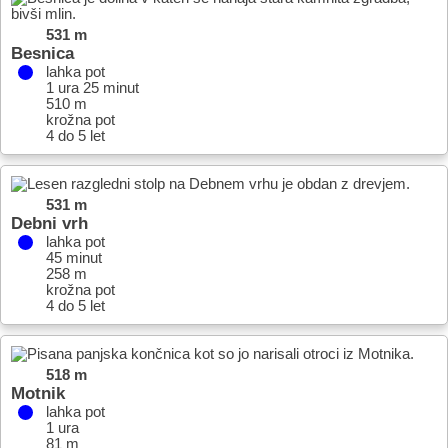
531 m
Besnica
lahka pot
1 ura 25 minut
510 m
krožna pot
4 do 5 let
531 m
Debni vrh
lahka pot
45 minut
258 m
krožna pot
4 do 5 let
518 m
Motnik
lahka pot
1 ura
81 m