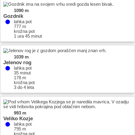
1090 m
Gozdnik
lahka pot
777 m
krožna pot
1 ura 45 minut
1039 m
Jelenov rog
lahka pot
35 minut
178 m
krožna pot
3 do 4 leta
993 m
Veliko Kozje
lahka pot
795 m
krožna pot