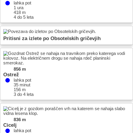
lahka pot
1 ura
418 m
4 do 5 leta
Pritisni za izlete po Obsotelskih gričevjih
856 m
Ostrež
lahka pot
35 minut
156 m
3 do 4 leta
836 m
Cicelj
lahka pot