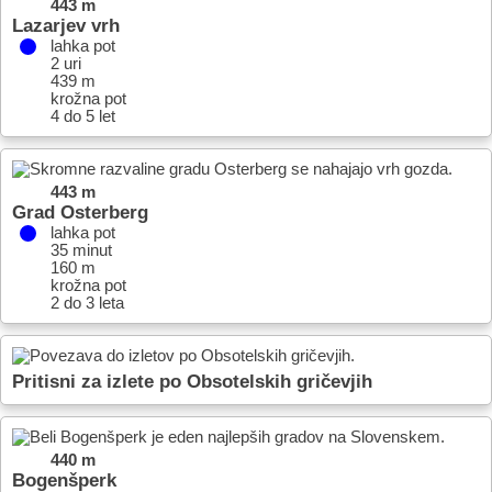
443 m
Lazarjev vrh
lahka pot
2 uri
439 m
krožna pot
4 do 5 let
443 m
Grad Osterberg
lahka pot
35 minut
160 m
krožna pot
2 do 3 leta
Pritisni za izlete po Obsotelskih gričevjih
440 m
Bogenšperk