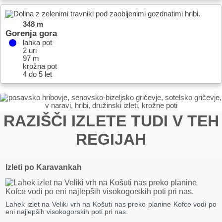
348 m
Gorenja gora
lahka pot
2 uri
97 m
krožna pot
4 do 5 let
RAZIŠČI IZLETE TUDI V TEH
REGIJAH
Izleti po Karavankah
Lahek izlet na Veliki vrh na Košuti nas preko planine Kofce vodi po
eni najlepših visokogorskih poti pri nas.