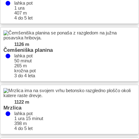
lahka pot
1 ura
407 m
4 do 5 let
1126 m
Čemšeniška planina
lahka pot
50 minut
265 m
krožna pot
3 do 4 leta
1122 m
Mrzlica
lahka pot
1 ura 15 minut
398 m
4 do 5 let