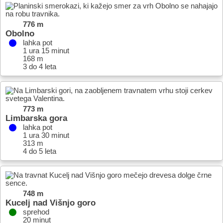
776 m
Obolno
lahka pot
1 ura 15 minut
168 m
3 do 4 leta
773 m
Limbarska gora
lahka pot
1 ura 30 minut
313 m
4 do 5 leta
748 m
Kucelj nad Višnjo goro
sprehod
20 minut