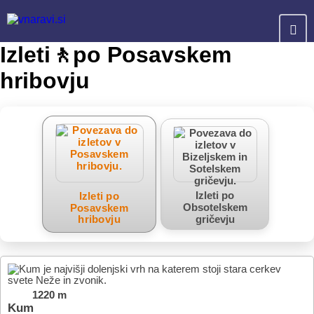
Izleti🚶po Posavskem
hribovju
Izleti po
Izleti po
Obsotelskem
Posavskem
gričevju
hribovju
1220 m
Kum