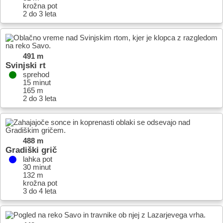
krožna pot
2 do 3 leta
491 m
Svinjski rt
sprehod
15 minut
165 m
2 do 3 leta
488 m
Gradiški grič
lahka pot
30 minut
132 m
krožna pot
3 do 4 leta