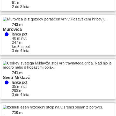
61 m
2 do 3 leta
743 m
Murovica
lahka pot
40 minut
247 m
krožna pot
3 do 4 leta
741 m
Sveti Miklavž
lahka pot
35 minut
299 m
3 do 4 leta
710 m