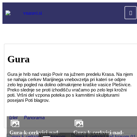
Gura
Gura je hrib nad vasjo Povir na južnem predelu Krasa. Na njem
se nahaja cerkev Marijinega vnebovzetja pri kateri se odpre
zelo lep pogled na dolino odmaknjene kraške vasice Plešivice.
Preko slednje se proti izhodišču vračamo po zelo lepi krožni
poti. Vršni del vzpona poteka po s kamnitimi skulpturami
posejani Poti blagrov.
Izlet
Panorama
gura-k-cerkvici-nad-
gura-k-cerkvici-nad-