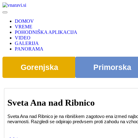
DOMOV
VREME
POHODNIŠKA APLIKACIJA
VIDEO
GALERIJA
PANORAMA
Gorenjska
Primorska
Sveta Ana nad Ribnico
Sveta Ana nad Ribnico je na ribniškem zagotovo ena izmed najbolj pri
nevarnosti. Razgledi se odpirajo predvsem proti zahodu na vzho