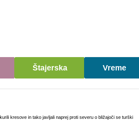
Štajerska
Vreme
ili kresove in tako javljali naprej proti severu o bližajoči se turški