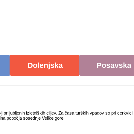
Dolenjska
Posavska
ljubljenih izletniških ciljev. Za časa turških vpadov so pri cerkvici kur
dna pobočja sosednje Velike gore.