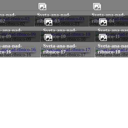
sveta-ana-nad-
sveta-ana-nad-
-02
ribnico-03
ribnico-04
nad-ribnico-02
sveta-ana-nad-ribnico-03
sveta-ana-nad-ribnic
sveta-ana-nad-
sveta-ana-nad-
co-09
ribnico-10
ribnico-11
na-nad-ribnico-09
sveta-ana-nad-ribnico-10
sveta-ana-nad-rib
sveta-ana-nad-
sveta-ana-nad-
co-16
ribnico-17
ribnico-18
na-nad-ribnico-16
sveta-ana-nad-ribnico-17
sveta-ana-nad-rib