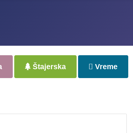
a
Štajerska
Vreme