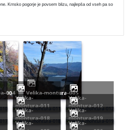
pene. Krnsko pogorje je povsem blizu, najlepša od vseh pa so
ra-004
velika-montura-005
velika-
velika-
montura-011
montura-012
velika-
velika-
montura-018
montura-019
velika-
velika-