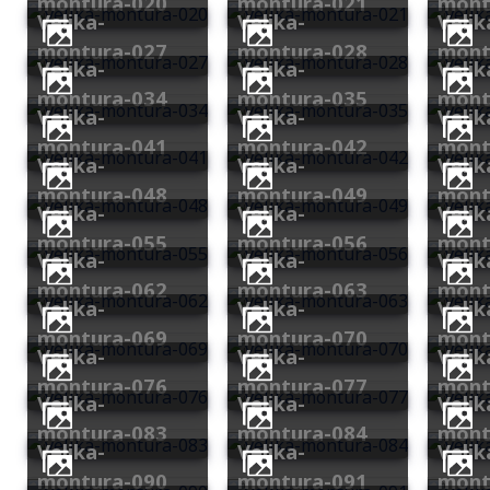
montura-020
montura-021
mont
velika-
velika-
velika-
montura-027
montura-028
mont
velika-
velika-
velika-
montura-034
montura-035
mont
velika-
velika-
velika-
montura-041
montura-042
mont
velika-
velika-
velika-
montura-048
montura-049
mont
velika-
velika-
velika-
montura-055
montura-056
mont
velika-
velika-
velika-
montura-062
montura-063
mont
velika-
velika-
velika-
montura-069
montura-070
mont
velika-
velika-
velika-
montura-076
montura-077
mont
velika-
velika-
velika-
montura-083
montura-084
mont
velika-
velika-
velika-
montura-090
montura-091
mont