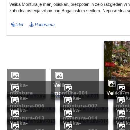
Velika Montura je manj obiskan, brezpoten in zelo razgleden vrh
zahodna ostenja vrhov nad Bogatinskim sedlom. Neposredna so
Izlet
Panorama
velika-
velika-
montura
montura-001
velika-
velika-
velika-
velika-
montura-006
montura-007
mont
velika-
velika-
velika-
montura-013
montura-014
mont
velika-
velika-
velika-