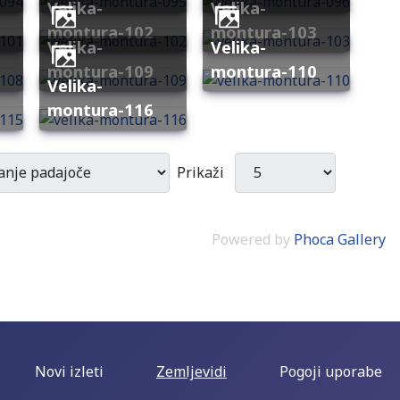
velika-
velika-
montura-102
montura-103
velika-
velika-
montura-109
montura-110
velika-
montura-116
Prikaži
Powered by
Phoca Gallery
Novi izleti
Zemljevidi
Pogoji uporabe