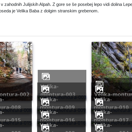
 v zahodnih Julijskih Alpah. Z gore se še posebej lepo vidi dolina Le
seda je Velika Baba z dolgim stranskim grebenom.
velika-
montura-002
montura-003
velika-montu
velika-
velika-
ura-008
montura-009
montura-010
velika-
velika-
ura-015
montura-016
montura-017
velika-
velika-