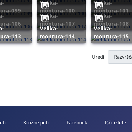
velika-
velika-
ura-099
montura-100
montura-101
velika-
velika-
ura-106
montura-107
montura-108
velika-
velika-
ura-113
montura-114
montura-115
Uredi
eti
Krožne poti
Facebook
Išči izlete