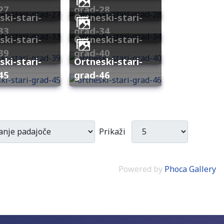
27
grad-28
ortneski-stari-
33
grad-34
ortneski-stari-
39
grad-40
ortneski-stari-
45
grad-46
Prikaži
Powered by
Phoca Gallery