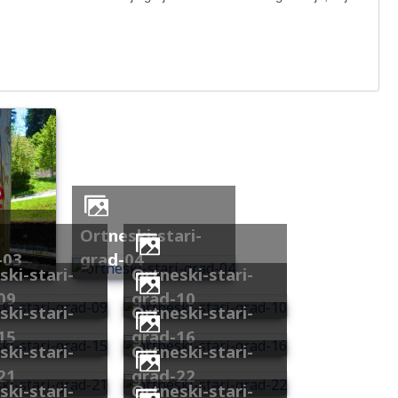
ortneski-stari-
-03
grad-04
ortneski-stari-
09
grad-10
ortneski-stari-
15
grad-16
ortneski-stari-
21
grad-22
ortneski-stari-