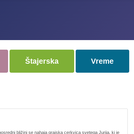
Štajerska
Vreme
redni bližini se nahaja grajska cerkvica svetega Jurija, ki je