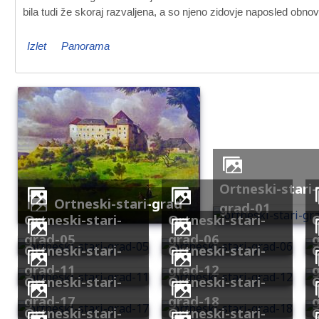
bila tudi že skoraj razvaljena, a so njeno zidovje naposled obnovi
Izlet
Panorama
ortneski-stari-
ortneski-stari-grad
grad-01
ortneski-stari-
ortneski-stari-
ortneski-
grad-05
grad-06
ortneski-stari-
ortneski-stari-
ortneski-
grad-11
grad-12
ortneski-stari-
ortneski-stari-
ortneski-
grad-17
grad-18
ortneski-stari-
ortneski-stari-
ortneski-