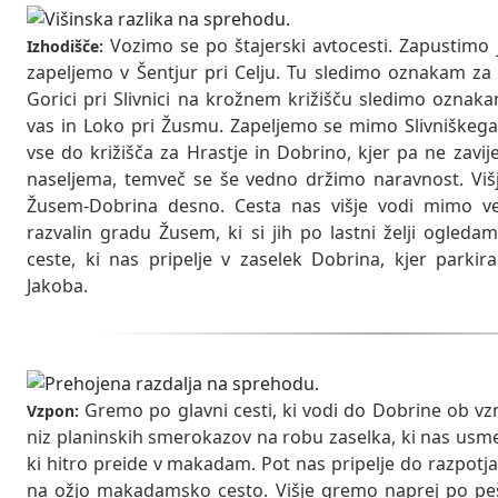
Vozimo se po štajerski avtocesti. Zapustimo 
Izhodišče:
zapeljemo v Šentjur pri Celju. Tu sledimo oznakam za K
Gorici pri Slivnici na krožnem križišču sledimo oznak
vas in Loko pri Žusmu. Zapeljemo se mimo Slivniškega
vse do križišča za Hrastje in Dobrino, kjer pa ne zav
naseljema, temveč se še vedno držimo naravnost. Viš
Žusem-Dobrina desno. Cesta nas višje vodi mimo 
razvalin gradu Žusem, ki si jih po lastni želji ogled
ceste, ki nas pripelje v zaselek Dobrina, kjer parkir
Jakoba.
Gremo po glavni cesti, ki vodi do Dobrine ob v
Vzpon:
niz planinskih smerokazov na robu zaselka, ki nas usmer
ki hitro preide v makadam. Pot nas pripelje do razpotj
na ožjo makadamsko cesto. Višje gremo naprej po pešp