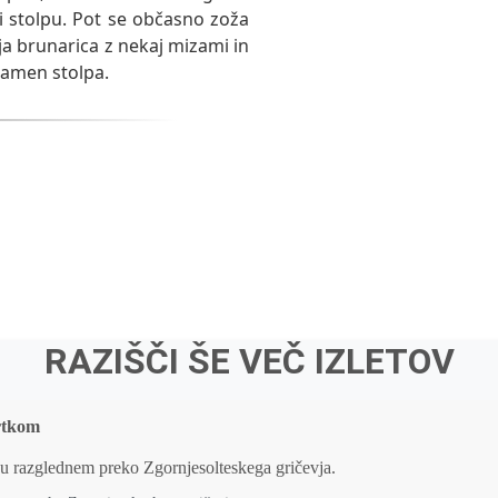
 stolpu. Pot se občasno zoža
aja brunarica z nekaj mizami in
kamen stolpa.
RAZIŠČI ŠE VEČ IZLETOV
rtkom