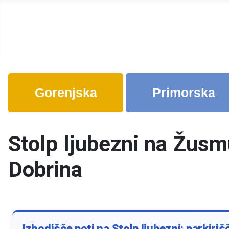
Gorenjska
Primorska
Stolp ljubezni na Žusmu
Dobrina
Izhodišče poti na Stolp ljubezni: parkiriš