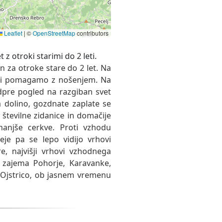
Leaflet
|
©
OpenStreetMap
contributors
n za otroke stare do 2 let. Na
poti pomagamo z nošenjem. Na
dpre pogled na razgiban svet
a dolino, gozdnate zaplate se
 številne zidanice in domačije
manjše cerkve. Proti vzhodu
eje pa se lepo vidijo vrhovi
e, najvišji vrhovi vzhodnega
 zajema Pohorje, Karavanke,
 Ojstrico, ob jasnem vremenu