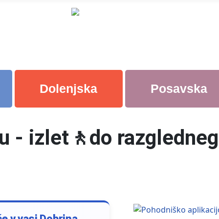
Dolenjska
Posavska
 - izlet🚶do razglednega
če v vasi Dobrina