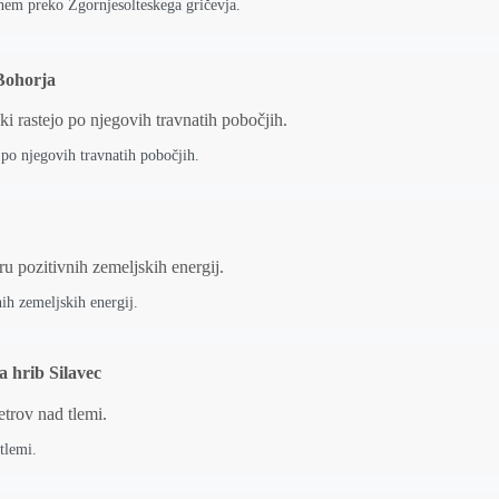
nem preko Zgornjesolteskega gričevja.
 Bohorja
o po njegovih travnatih pobočjih.
ih zemeljskih energij.
a hrib Silavec
tlemi.