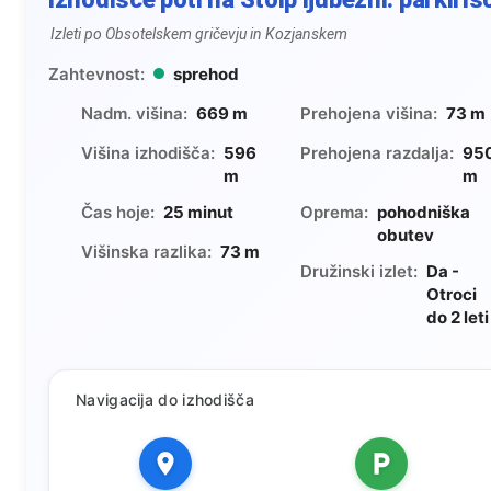
Izleti po Obsotelskem gričevju in Kozjanskem
Zahtevnost:
sprehod
Nadm. višina:
669 m
Prehojena višina:
73 m
Višina izhodišča:
596
Prehojena razdalja:
95
m
m
Čas hoje:
25 minut
Oprema:
pohodniška
obutev
Višinska razlika:
73 m
Družinski izlet:
Da -
Otroci
do 2 leti
Navigacija do izhodišča