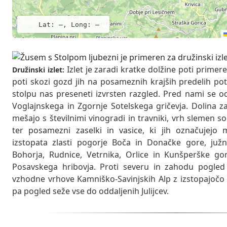
Lat: –, Long: –
Izlet je zaradi kratke dolžine poti primere
Družinski izlet:
poti skozi gozd jih na posameznih krajših predelih 
stolpu nas preseneti izvrsten razgled. Pred nami se o
Voglajnskega in Zgornje Sotelskega gričevja. Dolina z
mešajo s številnimi vinogradi in travniki, vrh slemen so
ter posamezni zaselki in vasice, ki jih označujejo 
izstopata zlasti pogorje Boča in Donačke gore, južn
Bohorja, Rudnice, Vetrnika, Orlice in Kunšperške gor
Posavskega hribovja. Proti severu in zahodu pogled
vzhodne vrhove Kamniško-Savinjskih Alp z izstopajočo
pa pogled seže vse do oddaljenih Julijcev.