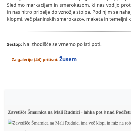
Sledimo markacijam in smerokazom, ki nas vodijo proti
in nas hitro pripelje do vznožja stolpa. Pod njim se nah
klopmi, več planinskih smerokazov, maketa in temeljni 
Na izhodišče se vrnemo po isti poti.
Sestop:
Žusem
Za galerijo (44) pritisni:
Zavetišče Šmarnica na Mali Rudnici - lahka pot🚶nad Podčet