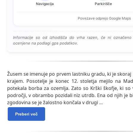
Navigacija
Parkirišče
Povezave odprejo Google Maps
Informacije so od izhodišča do vrha razen, če ni označeno 
ocenjene na podlagi gps podatkov.
Žusem se imenuje po prvem lastniku gradu, ki je skora
krajem. Posotelje je konec 12. stoletja mejilo na Mad
potekala borba za ozemlja. Zato so Krški škofje, ki so v
področji, v obrambo pozidali niz utrdb. Ena od njih je 
zgodovina se je žalostno končala v drugi
...
Preberi več