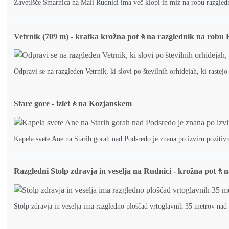
Zavetišče Šmarnica na Mali Rudnici ima več klopi in miz na robu razgled
Vetrnik (709 m) - kratka krožna pot🚶na razglednik na robu
Odpravi se na razgleden Vetrnik, ki slovi po številnih orhidejah, ki rastej
Stare gore - izlet🚶na Kozjanskem
Kapela svete Ane na Starih gorah nad Podsredo je znana po izviru pozitivn
Razgledni Stolp zdravja in veselja na Rudnici - krožna pot🚶n
Stolp zdravja in veselja ima razgledno ploščad vrtoglavnih 35 metrov nad 