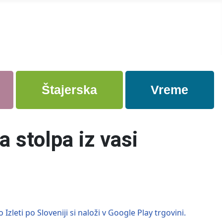
Štajerska
Vreme
 stolpa iz vasi