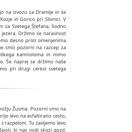
jo na izvozu za Dramlje in se
ozje in Gorico pri Slivnici. V
am za Svetega Štefana, Sodno
 jezera. Držimo se naravnost
ijemo desno proti omenjenima
je smo pozorni na razcep za
velikega kamnoloma in mimo
amo. Še naprej se držimo naše
amo pri drugi cerkvi svetega
znožju Žusma. Pozorni smo na
ijo levo na asfaltirano cesto,
a z razpelom. Tu zavijemo levo
oti, ki nas vodi skozi gozd.