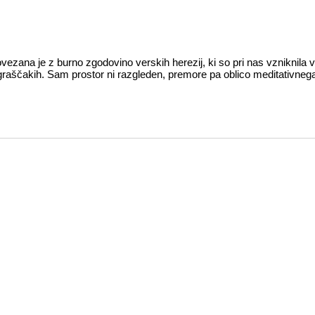
ezana je z burno zgodovino verskih herezij, ki so pri nas vzniknila v 
graščakih. Sam prostor ni razgleden, premore pa oblico meditativnega