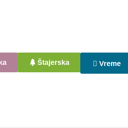
ka
Štajerska
Vreme