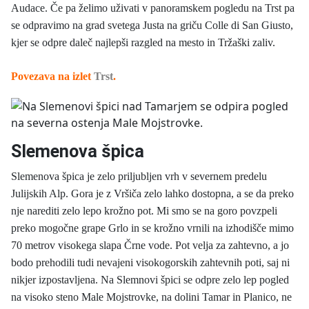
Audace. Če pa želimo uživati v panoramskem pogledu na Trst pa
se odpravimo na grad svetega Justa na griču Colle di San Giusto,
kjer se odpre daleč najlepši razgled na mesto in Tržaški zaliv.
Povezava na izlet
Trst
.
Slemenova špica
Slemenova špica je zelo priljubljen vrh v severnem predelu
Julijskih Alp. Gora je z Vršiča zelo lahko dostopna, a se da preko
nje narediti zelo lepo krožno pot. Mi smo se na goro povzpeli
preko mogočne grape Grlo in se krožno vrnili na izhodišče mimo
70 metrov visokega slapa Črne vode. Pot velja za zahtevno, a jo
bodo prehodili tudi nevajeni visokogorskih zahtevnih poti, saj ni
nikjer izpostavljena. Na Slemnovi špici se odpre zelo lep pogled
na visoko steno Male Mojstrovke, na dolini Tamar in Planico, ne