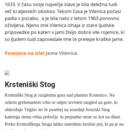
1633. V času svoje največje slave je bila deležna tudi
več kraljevskih obiskov. Tekom časa je Vilenica počasi
padla v pozabo, a je bila nato z letom 1963 ponovno
oživljena. Njeno ime Vilenica izhaja iz stare ljudske
pripovedke po kateri v jami živijo dobre vile rojenice, ki
so ljudem tudi zapovedale ime te prelepe kraške jame.
Povezava na izlet
Jama Vilenica
.
Krsteniški Stog
Krsteniški Stog je razgledna gora nad planino Krstenico. Na
ozkem grebenastem vrhu se odpre izvrsten razgled na gore, ki
obkrožajo Triglav ter še posebej na sosednji Jezerski Stog
katerega strma vršna pobočja in prepadne stene so kot na dlani.
Preko Krsteniškega Stoga lahko naredimo krožno pot, ki pa je na