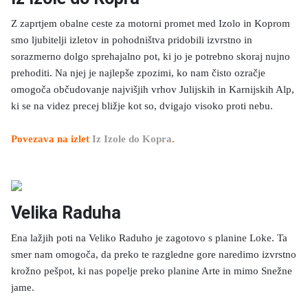
Z zaprtjem obalne ceste za motorni promet med Izolo in Koprom
smo ljubitelji izletov in pohodništva pridobili izvrstno in
sorazmerno dolgo sprehajalno pot, ki jo je potrebno skoraj nujno
prehoditi. Na njej je najlepše zpozimi, ko nam čisto ozračje
omogoča občudovanje najvišjih vrhov Julijskih in Karnijskih Alp,
ki se na videz precej bližje kot so, dvigajo visoko proti nebu.
Povezava na izlet
Iz Izole do Kopra
.
Velika Raduha
Ena lažjih poti na Veliko Raduho je zagotovo s planine Loke. Ta
smer nam omogoča, da preko te razgledne gore naredimo izvrstno
krožno pešpot, ki nas popelje preko planine Arte in mimo Snežne
jame.