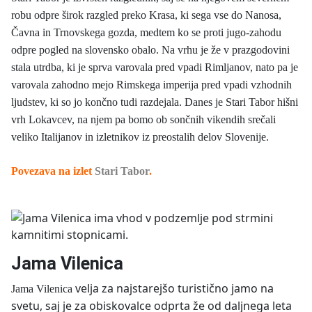
robu odpre širok razgled preko Krasa, ki sega vse do Nanosa,
Čavna in Trnovskega gozda, medtem ko se proti jugo-zahodu
odpre pogled na slovensko obalo. Na vrhu je že v prazgodovini
stala utrdba, ki je sprva varovala pred vpadi Rimljanov, nato pa je
varovala zahodno mejo Rimskega imperija pred vpadi vzhodnih
ljudstev, ki so jo končno tudi razdejala. Danes je Stari Tabor hišni
vrh Lokavcev, na njem pa bomo ob sončnih vikendih srečali
veliko Italijanov in izletnikov iz preostalih delov Slovenije.
Povezava na izlet
Stari Tabor
.
Jama Vilenica
velja za najstarejšo turistično jamo na
Jama Vilenica
svetu, saj je za obiskovalce odprta že od daljnega leta