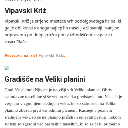
Vipavski Križ
Vipavski Križ je strjeno mestece vrh podolgovatega hriba, ki
ga je oblikoval v enega najlepših naselij v Sloveniji. Nanj se
odpravimo po dolgi krožni poti z izhodiščem v vipavski
vasici Plače.
Povezava na izlet
Vipavski Križ
.
Gradišče na Veliki planini
Gradišče ali tudi Njivice je najvišji vrh Velike planine. Obris
starodavne naselbine si še vedno zlahka predstavljamo. Nastala je
verjetno v zgodnjem srednjem veku, ko so staroselci na Veliko
planino zbežali pred vzhodnimi plemeni. Kasneje v poznem
srednjem veku so se na planino pričeli naseljevati pastirji. Tekom
stoletij so zgradili več pastirskih naselbin, ki so se času primerno