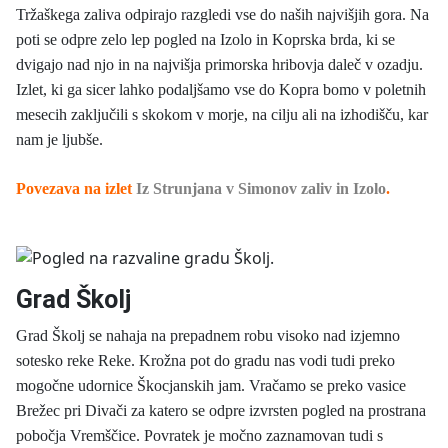
Tržaškega zaliva odpirajo razgledi vse do naših najvišjih gora. Na
poti se odpre zelo lep pogled na Izolo in Koprska brda, ki se
dvigajo nad njo in na najvišja primorska hribovja daleč v ozadju.
Izlet, ki ga sicer lahko podaljšamo vse do Kopra bomo v poletnih
mesecih zaključili s skokom v morje, na cilju ali na izhodišču, kar
nam je ljubše.
Povezava na izlet
Iz Strunjana v Simonov zaliv in Izolo
.
Grad Školj
Grad Školj se nahaja na prepadnem robu visoko nad izjemno
sotesko reke Reke. Krožna pot do gradu nas vodi tudi preko
mogočne udornice Škocjanskih jam. Vračamo se preko vasice
Brežec pri Divači za katero se odpre izvrsten pogled na prostrana
pobočja Vremščice. Povratek je močno zaznamovan tudi s