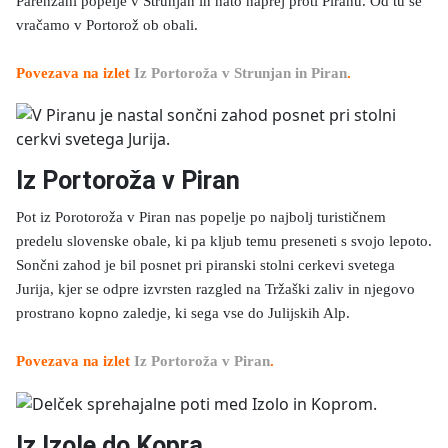
Parenzani popelje v Strunjan in nato naprej proti Piranu. Od tu se
vračamo v Portorož ob obali.
Povezava na izlet
Iz Portoroža v Strunjan in Piran
.
Iz Portoroža v Piran
Pot iz Porotoroža v Piran nas popelje po najbolj turističnem
predelu slovenske obale, ki pa kljub temu preseneti s svojo lepoto.
Sončni zahod je bil posnet pri piranski stolni cerkevi svetega
Jurija, kjer se odpre izvrsten razgled na Tržaški zaliv in njegovo
prostrano kopno zaledje, ki sega vse do Julijskih Alp.
Povezava na izlet
Iz Portoroža v Piran
.
Iz Izole do Kopra