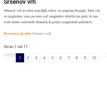
Sršenov vrh
Sršenov vrh je eden najvišjih vrhov na pogorju Kozjak. Sam vrh
ni razgleden, zato pa smo več razgledov deležni po poti, ki nas
vodi mimo samotnih domačij in preko razglednih pašnikov.
Povezava na izlet
Sršenov vrh
.
Stran 1 od 11
1
2
3
4
5
6
7
8
9
10
Pohodniška
Družinski
Krožne
Išči
Novi
Vreme
Facebook
Zem
aplikacija
izleti
poti
izlete
izleti