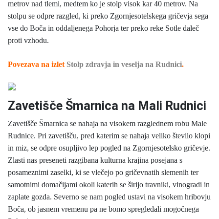
metrov nad tlemi, medtem ko je stolp visok kar 40 metrov. Na
stolpu se odpre razgled, ki preko Zgornjesotelskega gričevja sega
vse do Boča in oddaljenega Pohorja ter preko reke Sotle daleč
proti vzhodu.
Povezava na izlet
Stolp zdravja in veselja na Rudnici
.
Zavetišče Šmarnica na Mali Rudnici
Zavetišče Šmarnica se nahaja na visokem razglednem robu Male
Rudnice. Pri zavetišču, pred katerim se nahaja veliko število klopi
in miz, se odpre osupljivo lep pogled na Zgornjesotelsko gričevje.
Zlasti nas preseneti razgibana kulturna krajina posejana s
posameznimi zaselki, ki se vlečejo po gričevnatih slemenih ter
samotnimi domačijami okoli katerih se širijo travniki, vinogradi in
zaplate gozda. Severno se nam pogled ustavi na visokem hribovju
Boča, ob jasnem vremenu pa ne bomo spregledali mogočnega