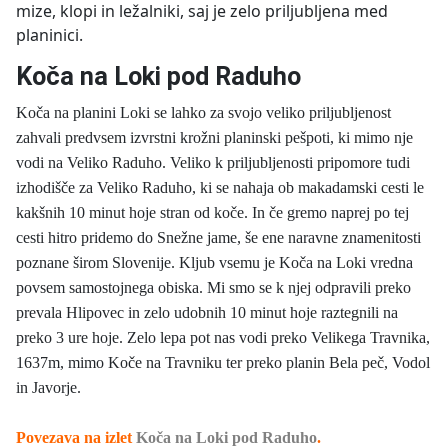
Koča na Loki pod Raduho
Koča na planini Loki se lahko za svojo veliko priljubljenost
zahvali predvsem izvrstni krožni planinski pešpoti, ki mimo nje
vodi na Veliko Raduho. Veliko k priljubljenosti pripomore tudi
izhodišče za Veliko Raduho, ki se nahaja ob makadamski cesti le
kakšnih 10 minut hoje stran od koče. In če gremo naprej po tej
cesti hitro pridemo do Snežne jame, še ene naravne znamenitosti
poznane širom Slovenije. Kljub vsemu je Koča na Loki vredna
povsem samostojnega obiska. Mi smo se k njej odpravili preko
prevala Hlipovec in zelo udobnih 10 minut hoje raztegnili na
preko 3 ure hoje. Zelo lepa pot nas vodi preko Velikega Travnika,
1637m, mimo Koče na Travniku ter preko planin Bela peč, Vodol
in Javorje.
Povezava na izlet
Koča na Loki pod Raduho
.