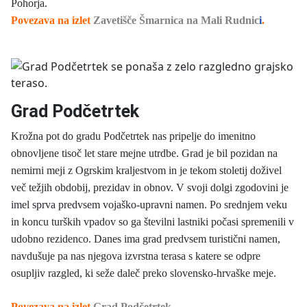
Pohorja.
Povezava na izlet
Zavetišče Šmarnica na Mali Rudnic
i
.
Grad Podčetrtek
Krožna pot do gradu Podčetrtek nas pripelje do imenitno
obnovljene tisoč let stare mejne utrdbe. Grad je bil pozidan na
nemirni meji z Ogrskim kraljestvom in je tekom stoletij doživel
več težjih obdobij, prezidav in obnov. V svoji dolgi zgodovini je
imel sprva predvsem vojaško-upravni namen. Po srednjem veku
in koncu turških vpadov so ga številni lastniki počasi spremenili v
udobno rezidenco. Danes ima grad predvsem turistični namen,
navdušuje pa nas njegova izvrstna terasa s katere se odpre
osupljiv razgled, ki seže daleč preko slovensko-hrvaške meje.
Povezava na izlet
Grad Podčetrtek
.