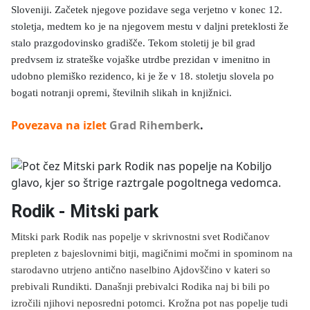
Sloveniji. Začetek njegove pozidave sega verjetno v konec 12.
stoletja, medtem ko je na njegovem mestu v daljni preteklosti že
stalo prazgodovinsko gradišče. Tekom stoletij je bil grad
predvsem iz strateške vojaške utrdbe prezidan v imenitno in
udobno plemiško rezidenco, ki je že v 18. stoletju slovela po
bogati notranji opremi, številnih slikah in knjižnici.
Povezava na izlet
Grad Rihemberk
.
Rodik - Mitski park
Mitski park Rodik nas popelje v skrivnostni svet Rodičanov
prepleten z bajeslovnimi bitji, magičnimi močmi in spominom na
starodavno utrjeno antično naselbino Ajdovščino v kateri so
prebivali Rundikti. Današnji prebivalci Rodika naj bi bili po
izročili njihovi neposredni potomci. Krožna pot nas popelje tudi