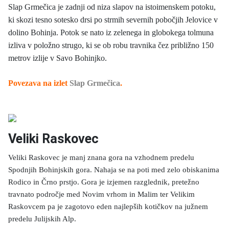
Slap Grmečica je zadnji od niza slapov na istoimenskem potoku,
ki skozi tesno sotesko drsi po strmih severnih pobočjih Jelovice v
dolino Bohinja. Potok se nato iz zelenega in globokega tolmuna
izliva v položno strugo, ki se ob robu travnika čez približno 150
metrov izlije v Savo Bohinjko.
Povezava na izlet
Slap Grmečica
.
Veliki Raskovec
Veliki Raskovec je manj znana gora na vzhodnem predelu
Spodnjih Bohinjskih gora. Nahaja se na poti med zelo obiskanima
Rodico in Črno prstjo. Gora je izjemen razglednik, pretežno
travnato področje med Novim vrhom in Malim ter Velikim
Raskovcem pa je zagotovo eden najlepših kotičkov na južnem
predelu Julijskih Alp.