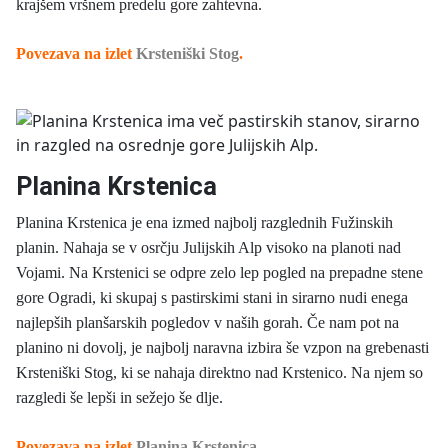
krajšem vršnem predelu gore zahtevna.
Povezava na izlet
Krsteniški Stog
.
Planina Krstenica
Planina Krstenica je ena izmed najbolj razglednih Fužinskih
planin. Nahaja se v osrčju Julijskih Alp visoko na planoti nad
Vojami. Na Krstenici se odpre zelo lep pogled na prepadne stene
gore Ogradi, ki skupaj s pastirskimi stani in sirarno nudi enega
najlepših planšarskih pogledov v naših gorah. Če nam pot na
planino ni dovolj, je najbolj naravna izbira še vzpon na grebenasti
Krsteniški Stog, ki se nahaja direktno nad Krstenico. Na njem so
razgledi še lepši in sežejo še dlje.
Povezava na izlet
Planina Krstenica
.