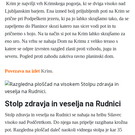
Krim je najvišji vrh Krimskega pogorja, ki se dviga visoko nad
Ljubljanskim barjem. Ena izmed bolj priljubljenih poti na Krim se
prične pri Podpeškem jezeru, ki pa jo lahko skrajšamo tako, da se
zapeljemo do Planince skozi katero nas sicer vodi pot in tu
pričnemo s hojo. Na ta način si pot na Krim lahko skrajšamo za
eno uro. Na vrhu se nahaja Dom na Krimu z veliko teraso s
katere se odpre izvrsten razgled zlasti proti vzhodu, jugu in
severu. Pogled proti zahodu zakriva ravno planinski dom.
Povezava na izlet
Krim
.
Stolp zdravja in veselja na Rudnici
Stolp zdravja in veselja na Rudnici se nahaja na hribu Silavec
visoko nad Podčetrtkom. Do njega nas pripelje razgibana krožna
pot. Razgledna ploščad daleč naokoli vidnega stolpa je kar 35