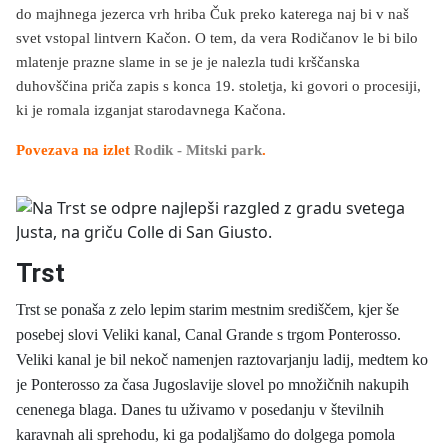
do majhnega jezerca vrh hriba Čuk preko katerega naj bi v naš
svet vstopal lintvern Kačon. O tem, da vera Rodičanov le bi bilo
mlatenje prazne slame in se je je nalezla tudi krščanska
duhovščina priča zapis s konca 19. stoletja, ki govori o procesiji,
ki je romala izganjat starodavnega Kačona.
Povezava na izlet
Rodik - Mitski park
.
Trst
Trst se ponaša z zelo lepim starim mestnim središčem, kjer še
posebej slovi Veliki kanal, Canal Grande s trgom Ponterosso.
Veliki kanal je bil nekoč namenjen raztovarjanju ladij, medtem ko
je Ponterosso za časa Jugoslavije slovel po množičnih nakupih
cenenega blaga. Danes tu uživamo v posedanju v številnih
karavnah ali sprehodu, ki ga podaljšamo do dolgega pomola