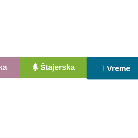
ka
Štajerska
Vreme