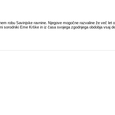
m robu Savinjske ravnine. Njegove mogočne razvaline že več let obn
 daljni sorodniki Eme Krške in iz časa svojega zgodnjega obdobja vsaj 