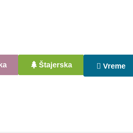
ka
Štajerska
Vreme