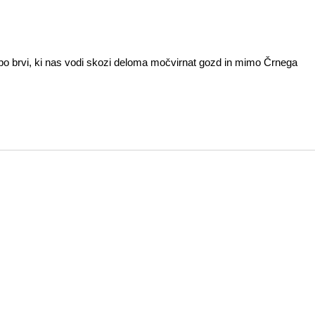
 po brvi, ki nas vodi skozi deloma močvirnat gozd in mimo Črnega