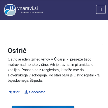
Ostrič
Ostrič je eden izmed vrhov v Čičariji, ki preseže tisoč
metrov nadmorske višine. Vrh je travnat in piramidasto
zašiljen. Ponaša se z razgledom, ki seže vse do
slovenskega visokogorja. Po stari bajki je Ostrič rojstni kraj
bajeslovnega Štrpeda.
Izlet
Panorama