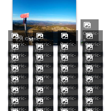
ostric-
ostric
a
ostric-
ostric-
ostric-
ostric-
01
02
03
04
ostric-
ostric-
ostric-
ostric-
05
06
07
08
ostric-
ostric-
ostric-
ostric-
09
10
11
12
ostric-
ostric-
ostric-
ostric-
13
14
15
16
ostric-
ostric-
ostric-
ostric-
17
18
19
20
ostric-
ostric-
ostric-
ostric-
21
22
23
24
ostric-
ostric-
ostric-
ostric-