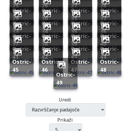
25
26
27
28
ostric-
ostric-
ostric-
ostric-
29
30
31
32
ostric-
ostric-
ostric-
ostric-
33
34
35
36
ostric-
ostric-
ostric-
ostric-
37
38
39
40
ostric-
ostric-
ostric-
ostric-
41
42
43
44
ostric-
ostric-
ostric-
ostric-
45
46
47
48
ostric-
49
Uredi
Prikaži