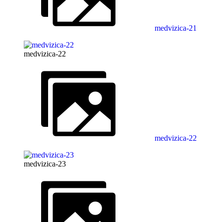
medvizica-21
medvizica-22
medvizica-22
medvizica-23