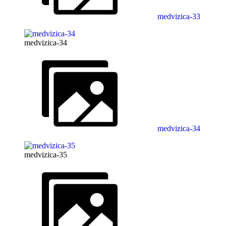
medvizica-33
medvizica-34
medvizica-34
medvizica-35