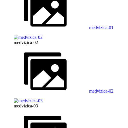
medvizica-01
medvizica-02
medvizica-02
medvizica-03