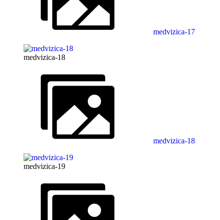
medvizica-17
medvizica-18
medvizica-18
medvizica-19