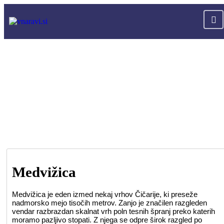
Medvižica
Medvižica je eden izmed nekaj vrhov Čičarije, ki preseže
nadmorsko mejo tisočih metrov. Zanjo je značilen razgleden
vendar razbrazdan skalnat vrh poln tesnih špranj preko katerih
moramo pazljivo stopati. Z njega se odpre širok razgled po