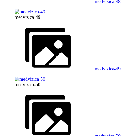
medvizica-48
medvizica-49
medvizica-49
medvizica-50