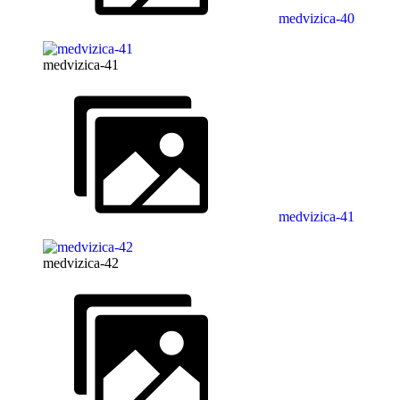
medvizica-40
medvizica-41
medvizica-41
medvizica-42