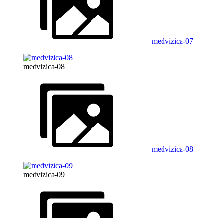
medvizica-07
medvizica-08
medvizica-08
medvizica-09