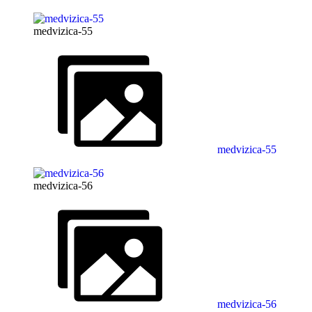
medvizica-55
medvizica-55
medvizica-56
medvizica-56