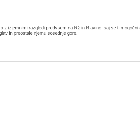
aša z izjemnimi razgledi predvsem na Rž in Rjavino, saj se ti mogočni 
iglav in preostale njemu sosednje gore.