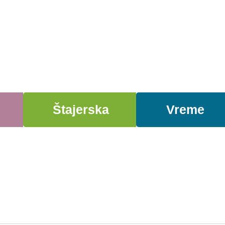
Štajerska
Vreme