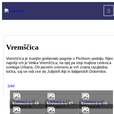
Vremščica
Vremščica je manjše grebenato pogorje v Pivškem podolju. Njen
najvišji vrh je Velika Vremščica, na njej pa stoji majhna cerkvica
svetega Urbana. Ob jasnem vremenu je vrh znana razgledna
točka, saj se vidi vse do Julijskih Alp in italijanskih Dolomitov.
Izlet
vremscica-18
vremscica-17
vremscica-16
vremscica-18
vremscica-17
vremscica-16