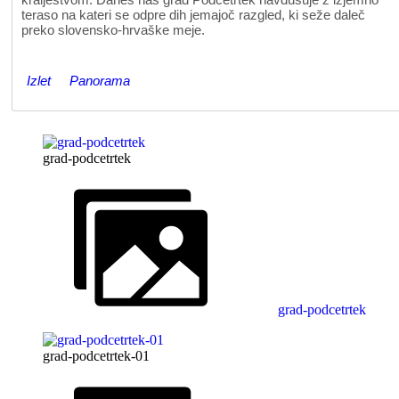
teraso na kateri se odpre dih jemajoč razgled, ki seže daleč
preko slovensko-hrvaške meje.
Izlet
Panorama
grad-podcetrtek
grad-podcetrtek
grad-podcetrtek-01