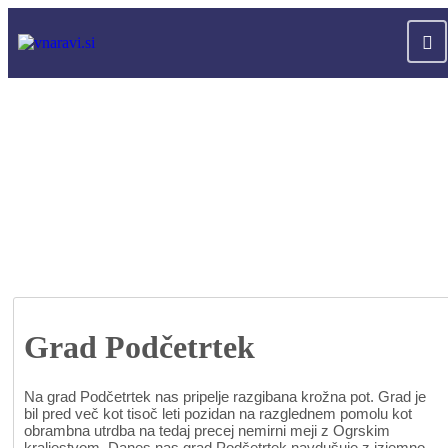
Grad Podčetrtek
Na grad Podčetrtek nas pripelje razgibana krožna pot. Grad je
bil pred več kot tisoč leti pozidan na razglednem pomolu kot
obrambna utrdba na tedaj precej nemirni meji z Ogrskim
kraljestvom. Danes nas grad Podčetrtek navdušuje z izjemno