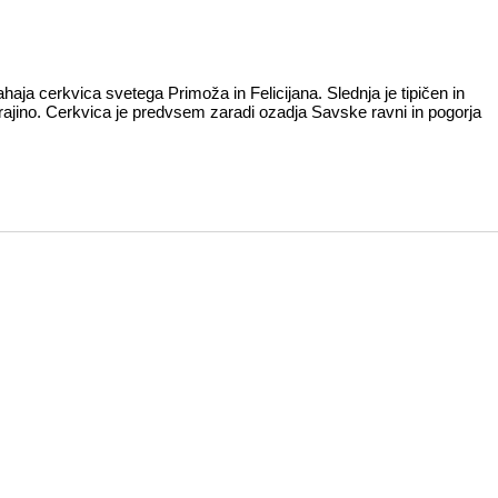
a cerkvica svetega Primoža in Felicijana. Slednja je tipičen in
krajino. Cerkvica je predvsem zaradi ozadja Savske ravni in pogorja