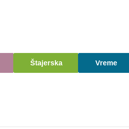
Štajerska
Vreme