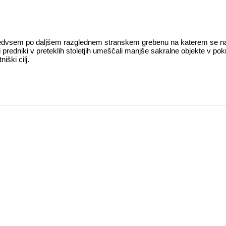
edvsem po daljšem razglednem stranskem grebenu na katerem se nahaj
predniki v preteklih stoletjih umeščali manjše sakralne objekte v po
iški cilj.