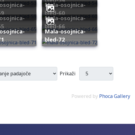
mala-osojnica-
59
bled-60
mala-osojnica-
65
bled-66
mala-osojnica-
71
bled-72
Prikaži
Powered by
Phoca Gallery