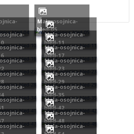
mala-osojnica-
bled-05
mala-osojnica-
10
bled-11
mala-osojnica-
16
bled-17
mala-osojnica-
22
bled-23
mala-osojnica-
28
bled-29
mala-osojnica-
34
bled-35
mala-osojnica-
41
bled-42
mala-osojnica-
47
bled-48
mala-osojnica-
53
bled-54