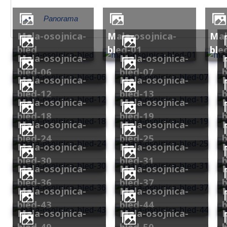
Izlet
Panorama
mala-osojnica-
mala-osojnica-
mala-osojnica-
bled
bled-01
ble
mala-osojnica-
mala-osojnica-
mala-os
bled-06
bled-07
b
mala-osojnica-
mala-osojnica-
mala-os
bled-12
bled-13
b
mala-osojnica-
mala-osojnica-
mala-os
bled-18
bled-19
b
mala-osojnica-
mala-osojnica-
mala-os
bled-24
bled-25
b
mala-osojnica-
mala-osojnica-
mala-os
bled-30
bled-31
b
mala-osojnica-
mala-osojnica-
mala-os
bled-36
bled-37
b
mala-osojnica-
mala-osojnica-
mala-os
bled-43
bled-44
b
mala-osojnica-
mala-osojnica-
mala-os
bled-49
bled-50
b