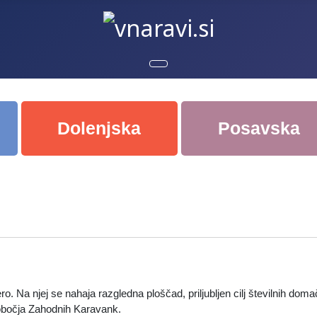
Dolenjska
Posavska
a njej se nahaja razgledna ploščad, priljubljen cilj številnih domačih 
 pobočja Zahodnih Karavank.