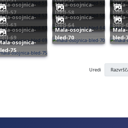
ojnica-
mala-osojnica-
mala-osojnica-
led-57
bled-58
bled-
ojnica-
mala-osojnica-
mala-osojnica-
led-63
bled-64
bled-
ojnica-
mala-osojnica-
mala-osojnica-
led-69
bled-70
bled-
ojnica-
led-75
Uredi