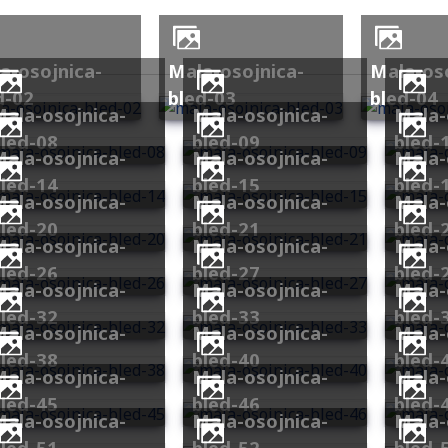
mala-osojnica-
mala-osojnica-
d-02
bled-03
bled-04
ojnica-
mala-osojnica-
mala-osojnica-
led-08
bled-09
bled-
ojnica-
mala-osojnica-
mala-osojnica-
led-14
bled-15
bled-
ojnica-
mala-osojnica-
mala-osojnica-
led-20
bled-21
bled-
ojnica-
mala-osojnica-
mala-osojnica-
led-26
bled-27
bled-
ojnica-
mala-osojnica-
mala-osojnica-
led-32
bled-33
bled-
ojnica-
mala-osojnica-
mala-osojnica-
led-38
bled-40
bled-
ojnica-
mala-osojnica-
mala-osojnica-
led-45
bled-46
bled-
ojnica-
mala-osojnica-
mala-osojnica-
led-51
bled-52
bled-