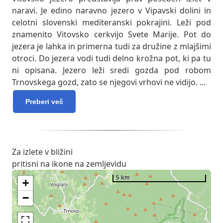
naravi. Je edino naravno jezero v Vipavski dolini in
celotni slovenski mediteranski pokrajini. Leži pod
znamenito Vitovsko cerkvijo Svete Marije. Pot do
jezera je lahka in primerna tudi za družine z mlajšimi
otroci. Do jezera vodi tudi delno krožna pot, ki pa tu
ni opisana. Jezero leži sredi gozda pod robom
Trnovskega gozd, zato se njegovi vrhovi ne vidijo.
...
Preberi več
Za izlete v bližini
pritisni na ikone na zemljevidu
5 km
+
−