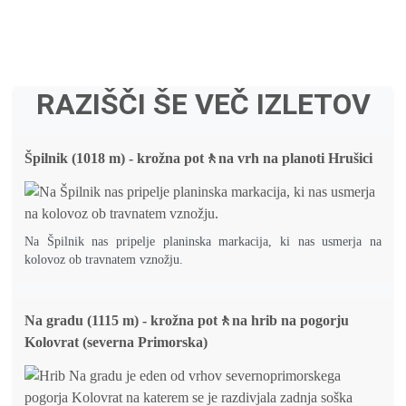
RAZIŠČI ŠE VEČ IZLETOV
Špilnik (1018 m) - krožna pot🚶na vrh na planoti Hrušici
Na Špilnik nas pripelje planinska markacija, ki nas usmerja na
kolovoz ob travnatem vznožju.
Na gradu (1115 m) - krožna pot🚶na hrib na pogorju
Kolovrat (severna Primorska)