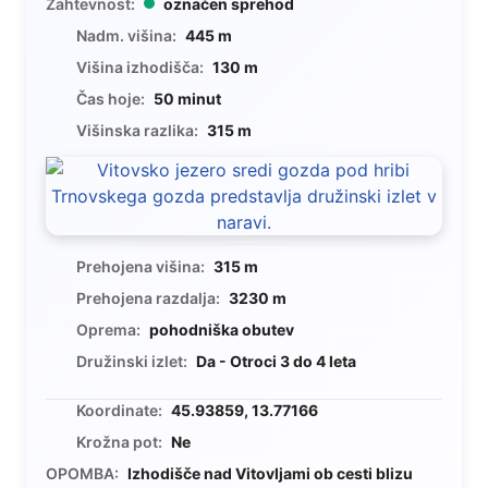
Zahtevnost:
označen sprehod
Nadm. višina:
445 m
Višina izhodišča:
130 m
Čas hoje:
50 minut
Višinska razlika:
315 m
Prehojena višina:
315 m
Prehojena razdalja:
3230 m
Oprema:
pohodniška obutev
Družinski izlet:
Da - Otroci 3 do 4 leta
Koordinate:
45.93859, 13.77166
Krožna pot:
Ne
OPOMBA:
Izhodišče nad Vitovljami ob cesti blizu