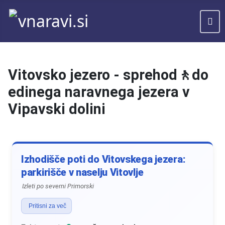
Vitovsko jezero - sprehod🚶do
edinega naravnega jezera v
Vipavski dolini
Izhodišče poti do Vitovskega jezera:
parkirišče v naselju Vitovlje
Izleti po severni Primorski
Pritisni za več