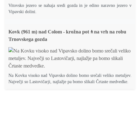
Vitovsko jezero se nahaja sredi gozda in je edino naravno jezero v
Vipavski dolini.
Kovk (961 m) nad Colom - krožna pot🚶na vrh na robu
Trnovskega gozda
Na Kovku visoko nad Vipavsko dolino bomo srečali veliko metuljev.
Največji so Lastovičarji, najlažje pa bomo slikali Črtaste medvedke.
Pohodniška
Družinski
Krožne
Išči
Novi