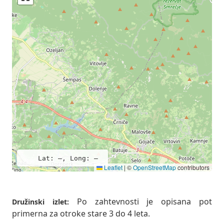
Lat: –, Long: –
Leaflet
|
©
OpenStreetMap
contributors
Po zahtevnosti je opisana pot
Družinski izlet:
primerna za otroke stare 3 do 4 leta.