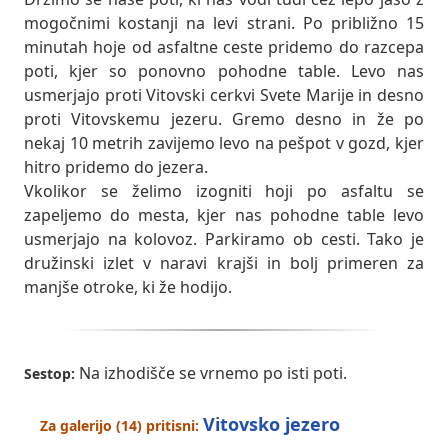
mogočnimi kostanji na levi strani. Po približno 15
minutah hoje od asfaltne ceste pridemo do razcepa
poti, kjer so ponovno pohodne table. Levo nas
usmerjajo proti Vitovski cerkvi Svete Marije in desno
proti Vitovskemu jezeru. Gremo desno in že po
nekaj 10 metrih zavijemo levo na pešpot v gozd, kjer
hitro pridemo do jezera.
Vkolikor se želimo izogniti hoji po asfaltu se
zapeljemo do mesta, kjer nas pohodne table levo
usmerjajo na kolovoz. Parkiramo ob cesti. Tako je
družinski izlet v naravi krajši in bolj primeren za
manjše otroke, ki že hodijo.
Na izhodišče se vrnemo po isti poti.
Sestop:
Vitovsko jezero
Za galerijo (14) pritisni: