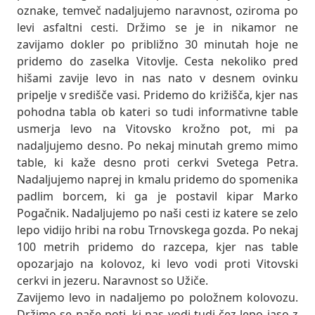
oznake, temveč nadaljujemo naravnost, oziroma po
levi asfaltni cesti. Držimo se je in nikamor ne
zavijamo dokler po približno 30 minutah hoje ne
pridemo do zaselka Vitovlje. Cesta nekoliko pred
hišami zavije levo in nas nato v desnem ovinku
pripelje v središče vasi. Pridemo do križišča, kjer nas
pohodna tabla ob kateri so tudi informativne table
usmerja levo na Vitovsko krožno pot, mi pa
nadaljujemo desno. Po nekaj minutah gremo mimo
table, ki kaže desno proti cerkvi Svetega Petra.
Nadaljujemo naprej in kmalu pridemo do spomenika
padlim borcem, ki ga je postavil kipar Marko
Pogačnik. Nadaljujemo po naši cesti iz katere se zelo
lepo vidijo hribi na robu Trnovskega gozda. Po nekaj
100 metrih pridemo do razcepa, kjer nas table
opozarjajo na kolovoz, ki levo vodi proti Vitovski
cerkvi in jezeru. Naravnost so Užiče.
Zavijemo levo in nadaljemo po položnem kolovozu.
Držimo se naše poti, ki nas vodi tudi čez lepo jaso z