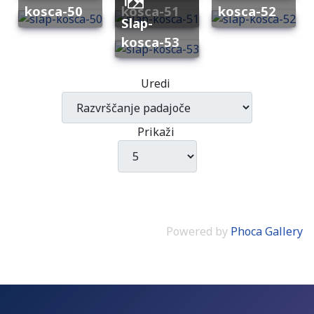
kosca-50
kosca-51
kosca-52
slap-
kosca-53
Uredi
Prikaži
Powered by
Phoca Gallery