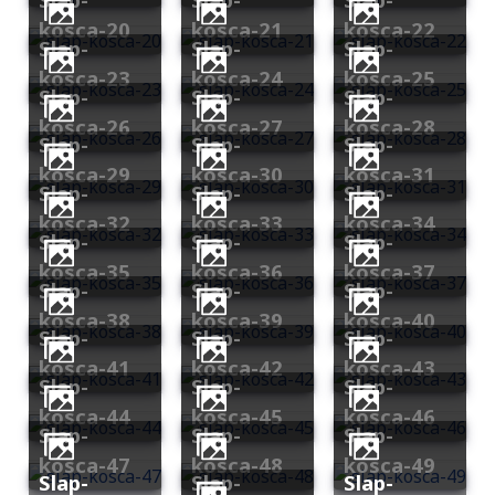
kosca-20
kosca-21
kosca-22
slap-
slap-
slap-
kosca-23
kosca-24
kosca-25
slap-
slap-
slap-
kosca-26
kosca-27
kosca-28
slap-
slap-
slap-
kosca-29
kosca-30
kosca-31
slap-
slap-
slap-
kosca-32
kosca-33
kosca-34
slap-
slap-
slap-
kosca-35
kosca-36
kosca-37
slap-
slap-
slap-
kosca-38
kosca-39
kosca-40
slap-
slap-
slap-
kosca-41
kosca-42
kosca-43
slap-
slap-
slap-
kosca-44
kosca-45
kosca-46
slap-
slap-
slap-
kosca-47
kosca-48
kosca-49
slap-
slap-
slap-