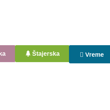
ka
Štajerska
Vreme