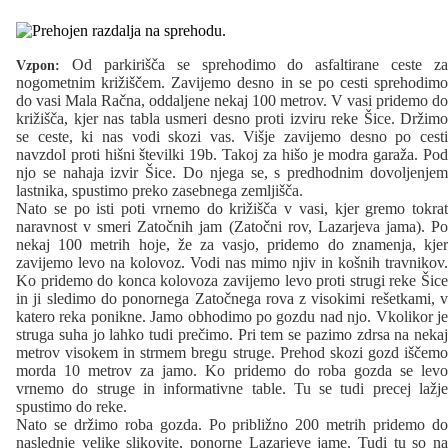
Od parkirišča se sprehodimo do asfaltirane ceste za
Vzpon:
nogometnim križiščem. Zavijemo desno in se po cesti sprehodimo
do vasi Mala Račna, oddaljene nekaj 100 metrov. V vasi pridemo do
križišča, kjer nas tabla usmeri desno proti izviru reke Šice. Držimo
se ceste, ki nas vodi skozi vas. Višje zavijemo desno po cesti
navzdol proti hišni številki 19b. Takoj za hišo je modra garaža. Pod
njo se nahaja izvir Šice. Do njega se, s predhodnim dovoljenjem
lastnika, spustimo preko zasebnega zemljišča.
Nato se po isti poti vrnemo do križišča v vasi, kjer gremo tokrat
naravnost v smeri Zatočnih jam (Zatočni rov, Lazarjeva jama). Po
nekaj 100 metrih hoje, že za vasjo, pridemo do znamenja, kjer
zavijemo levo na kolovoz. Vodi nas mimo njiv in košnih travnikov.
Ko pridemo do konca kolovoza zavijemo levo proti strugi reke Šice
in ji sledimo do ponornega Zatočnega rova z visokimi rešetkami, v
katero reka ponikne. Jamo obhodimo po gozdu nad njo. Vkolikor je
struga suha jo lahko tudi prečimo. Pri tem se pazimo zdrsa na nekaj
metrov visokem in strmem bregu struge. Prehod skozi gozd iščemo
morda 10 metrov za jamo. Ko pridemo do roba gozda se levo
vrnemo do struge in informativne table. Tu se tudi precej lažje
spustimo do reke.
Nato se držimo roba gozda. Po približno 200 metrih pridemo do
naslednje velike slikovite, ponorne Lazarjeve jame. Tudi tu so na