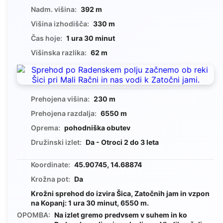
Nadm. višina:
392 m
Višina izhodišča:
330 m
Čas hoje:
1 ura 30 minut
Višinska razlika:
62 m
Prehojena višina:
230 m
Prehojena razdalja:
6550 m
Oprema:
pohodniška obutev
Družinski izlet:
Da - Otroci 2 do 3 leta
Koordinate:
45.90745, 14.68874
Krožna pot:
Da
Krožni sprehod do izvira Šica, Zatočnih jam in vzpon
na Kopanj: 1 ura 30 minut, 6550 m.
OPOMBA:
Na izlet gremo predvsem v suhem in ko