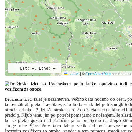
Lat: –, Long: –
Leaflet
|
©
OpenStreetMap
contributors
Izlet je nezahteven, večino časa hodimo ob cesti, p
Družinski izlet:
kolovozih ali preko travnikov, zato bodo velik del poti zmogli tudi
otroci stari okoli 2. let. Za otroke stare 2 do 3 leta izlet ne bi smel biti
predolg. Kljub temu jim po potrebi pomagamo z nošenjem, še zlasti,
ko se preko gozda nad Zatočno jamo prebijemo na drugo stran
struge reke Šice. Prav tako lahko velik del poti prevozimo s
športnim vozičkom za otroke, vendar v tem primeru, zaradi struge