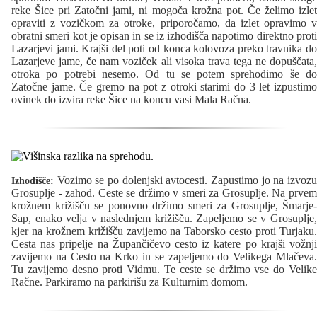
reke Šice pri Zatočni jami, ni mogoča krožna pot. Če želimo izlet
opraviti z vozičkom za otroke, priporočamo, da izlet opravimo v
obratni smeri kot je opisan in se iz izhodišča napotimo direktno proti
Lazarjevi jami. Krajši del poti od konca kolovoza preko travnika do
Lazarjeve jame, če nam voziček ali visoka trava tega ne dopuščata,
otroka po potrebi nesemo. Od tu se potem sprehodimo še do
Zatočne jame. Če gremo na pot z otroki starimi do 3 let izpustimo
ovinek do izvira reke Šice na koncu vasi Mala Račna.
Vozimo se po dolenjski avtocesti. Zapustimo jo na izvozu
Izhodišče:
Grosuplje - zahod. Ceste se držimo v smeri za Grosuplje. Na prvem
krožnem križišču se ponovno držimo smeri za Grosuplje, Šmarje-
Sap, enako velja v naslednjem križišču. Zapeljemo se v Grosuplje,
kjer na krožnem križišču zavijemo na Taborsko cesto proti Turjaku.
Cesta nas pripelje na Župančičevo cesto iz katere po krajši vožnji
zavijemo na Cesto na Krko in se zapeljemo do Velikega Mlačeva.
Tu zavijemo desno proti Vidmu. Te ceste se držimo vse do Velike
Račne. Parkiramo na parkirišu za Kulturnim domom.