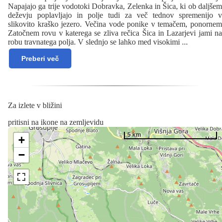
Napajajo ga trije vodotoki Dobravka, Zelenka in Šica, ki ob daljšem
deževju poplavljajo in polje tudi za več tednov spremenijo v
slikovito kraško jezero. Večina vode ponike v temačem, ponornem
Zatočnem rovu v katerega se zliva rečica Šica in Lazarjevi jami na
robu travnatega polja. V slednjo se lahko med visokimi
...
Preberi več
Za izlete v bližini
pritisni na ikone na zemljevidu
5 km
+
−