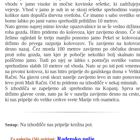
vhodu v jamo visoke in močne kovinske rešetke, ki zadržujejo
vejevje. Vhod v jamo je suh in se skozi rešetke sprehodimo vanjo
kolikor nam dopušča dnevna svetloba. Če imamo s sabo svetilko se
bomo lahko po jami varno sprehodili približno 10 metrov.
Nato gremo naprej mimo lovske opazovalnice in se še vedno držimo
roba gozda. Hitro pridemo do kolovoza, kjer zavijemo desno. Če si
želimo ogledati še tretjo manjšo ponorno jamo Pekel se kolovoza
držimo do prvega razpotja kolovozov. Tu zavijemo na kolovoz
desno nazaj. Čez morda 100 metrov zavijemo po občutku desno
proti robu gozda, tam kjer je pobočje nekoliko bolj skalnato in
poiščemo jamo. Tudi po njej se lahko s pomočjo svetilke varno
sprehodimo slabih 10 metrov od vhoda. Nato se po isti poti vrnemo
na prvotni kolovoz, ki nas hitro pripelje do gasilskega doma v Veliki
Račni. Na glavni cesti skozi naselje zavijemo levo in nato ponovno
levo proti Mali Račni. Od tu pridemo na izhodišče v nekaj minutah.
S izhodišča se zapeljemo ali sprehodimo na Kopanj. Sprva se
držimo glavne ceste, nato pa še v naselju zavijemo desno na cesto,
ki nas pripelje do velike cerkve svete Marije vrh osamelca.
Na izhodišče nas pripelje krožna pot.
Sestop:
Radensko polje
Za galerijo (56) pritisni: