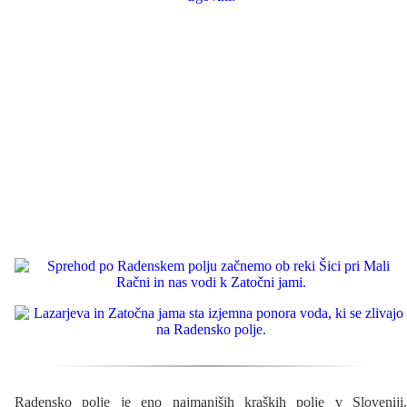
Radensko polje je eno najmanjših kraških polje v Sloveniji.