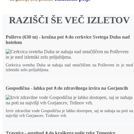
RAZIŠČI ŠE VEČ IZLETOV
Polževo (630 m) - krožna pot🚶do cerkvice Svetega Duha nad
hotelom
Cerkvica sveteha Duha se nahaja nad smučiščem na Polževem in je med
izletniki zelo priljubljena.
Gospodična - lahka pot🚶do zdravilnega izvira na Gorjancih
Izvir zdravilne vode Gospodična je lahko dostopen, saj se nahaja na poti na
najvišji vrh Gorjancev, Trdinov vrh.
Travnice - sprehod🚶do kraškega polje reke Temenice,