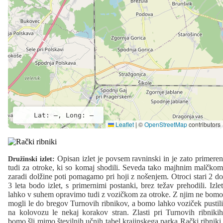
Lat: –, Long: –
Leaflet
|
©
OpenStreetMap
contributors
Opisan izlet je povsem ravninski in je zato primere
Družinski izlet:
tudi za otroke, ki so komaj shodili. Seveda tako majhnim malčkom
zaradi dolžine poti pomagamo pri hoji z nošenjem. Otroci stari 2 do
3 leta bodo izlet, s primernimi postanki, brez težav prehodili. Izlet
lahko v suhem opravimo tudi z vozičkom za otroke. Z njim ne bomo
mogli le do bregov Turnovih ribnikov, a bomo lahko voziček pustili
na kolovozu le nekaj korakov stran. Zlasti pri Turnovih ribnikih
bomo šli mimo številnih učnih tabel krajinskega parka Rački ribniki,