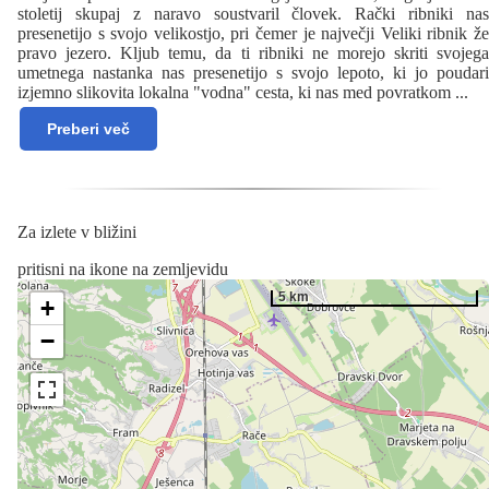
stoletij skupaj z naravo soustvaril človek. Rački ribniki nas
presenetijo s svojo velikostjo, pri čemer je največji Veliki ribnik že
pravo jezero. Kljub temu, da ti ribniki ne morejo skriti svojega
umetnega nastanka nas presenetijo s svojo lepoto, ki jo poudari
izjemno slikovita lokalna "vodna" cesta, ki nas med povratkom
...
Preberi več
Za izlete v bližini
pritisni na ikone na zemljevidu
5 km
+
−