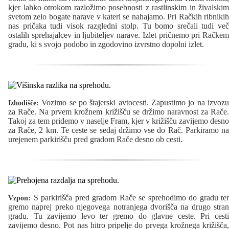
kjer lahko otrokom razložimo posebnosti z rastlinskim in živalskim
svetom zelo bogate narave v kateri se nahajamo. Pri Račkih ribnikih
nas pričaka tudi visok razgledni stolp. Tu bomo srečali tudi več
ostalih sprehajalcev in ljubiteljev narave. Izlet pričnemo pri Račkem
gradu, ki s svojo podobo in zgodovino izvrstno dopolni izlet.
Vozimo se po štajerski avtocesti. Zapustimo jo na izvozu
Izhodišče:
za Rače. Na prvem krožnem križišču se držimo naravnost za Rače.
Takoj za tem pridemo v naselje Fram, kjer v križišču zavijemo desno
za Rače, 2 km. Te ceste se sedaj držimo vse do Rač. Parkiramo na
urejenem parkirišču pred gradom Rače desno ob cesti.
S parkirišča pred gradom Rače se sprehodimo do gradu ter
Vzpon:
gremo naprej preko njegovega notranjega dvorišča na drugo stran
gradu. Tu zavijemo levo ter gremo do glavne ceste. Pri cesti
zavijemo desno. Pot nas hitro pripelje do prvega krožnega križišča,