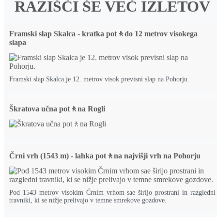
RAZIŠČI ŠE VEČ IZLETOV
Framski slap Skalca - kratka pot🚶do 12 metrov visokega
slapa
Framski slap Skalca je 12. metrov visok previsni slap na Pohorju.
Škratova učna pot🚶na Rogli
Črni vrh (1543 m) - lahka pot🚶na najvišji vrh na Pohorju
Pod 1543 metrov visokim Črnim vrhom sae širijo prostrani in razgledni
travniki, ki se nižje prelivajo v temne smrekove gozdove.