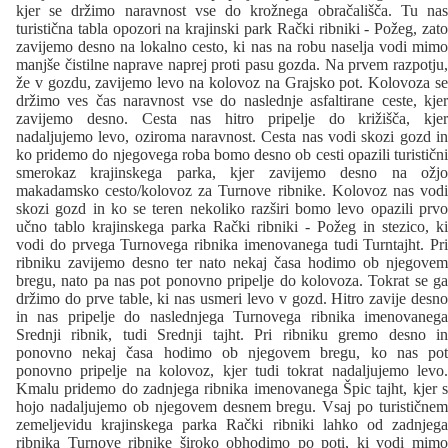
kjer se držimo naravnost vse do krožnega obračališča. Tu nas
turistična tabla opozori na krajinski park Rački ribniki - Požeg, zato
zavijemo desno na lokalno cesto, ki nas na robu naselja vodi mimo
manjše čistilne naprave naprej proti pasu gozda. Na prvem razpotju,
že v gozdu, zavijemo levo na kolovoz na Grajsko pot. Kolovoza se
držimo ves čas naravnost vse do naslednje asfaltirane ceste, kjer
zavijemo desno. Cesta nas hitro pripelje do križišča, kjer
nadaljujemo levo, oziroma naravnost. Cesta nas vodi skozi gozd in
ko pridemo do njegovega roba bomo desno ob cesti opazili turistični
smerokaz krajinskega parka, kjer zavijemo desno na ožjo
makadamsko cesto/kolovoz za Turnove ribnike. Kolovoz nas vodi
skozi gozd in ko se teren nekoliko razširi bomo levo opazili prvo
učno tablo krajinskega parka Rački ribniki - Požeg in stezico, ki
vodi do prvega Turnovega ribnika imenovanega tudi Turntajht. Pri
ribniku zavijemo desno ter nato nekaj časa hodimo ob njegovem
bregu, nato pa nas pot ponovno pripelje do kolovoza. Tokrat se ga
držimo do prve table, ki nas usmeri levo v gozd. Hitro zavije desno
in nas pripelje do naslednjega Turnovega ribnika imenovanega
Srednji ribnik, tudi Srednji tajht. Pri ribniku gremo desno in
ponovno nekaj časa hodimo ob njegovem bregu, ko nas pot
ponovno pripelje na kolovoz, kjer tudi tokrat nadaljujemo levo.
Kmalu pridemo do zadnjega ribnika imenovanega Špic tajht, kjer s
hojo nadaljujemo ob njegovem desnem bregu. Vsaj po turističnem
zemeljevidu krajinskega parka Rački ribniki lahko od zadnjega
ribnika Turnove ribnike široko obhodimo po poti, ki vodi mimo