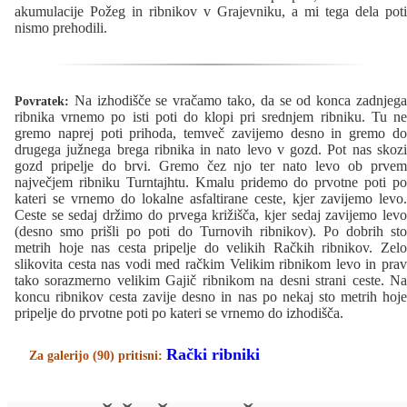
akumulacije Požeg in ribnikov v Grajevniku, a mi tega dela poti
nismo prehodili.
Na izhodišče se vračamo tako, da se od konca zadnjega
Povratek:
ribnika vrnemo po isti poti do klopi pri srednjem ribniku. Tu ne
gremo naprej poti prihoda, temveč zavijemo desno in gremo do
drugega južnega brega ribnika in nato levo v gozd. Pot nas skozi
gozd pripelje do brvi. Gremo čez njo ter nato levo ob prvem
največjem ribniku Turntajhtu. Kmalu pridemo do prvotne poti po
kateri se vrnemo do lokalne asfaltirane ceste, kjer zavijemo levo.
Ceste se sedaj držimo do prvega križišča, kjer sedaj zavijemo levo
(desno smo prišli po poti do Turnovih ribnikov). Po dobrih sto
metrih hoje nas cesta pripelje do velikih Račkih ribnikov. Zelo
slikovita cesta nas vodi med račkim Velikim ribnikom levo in prav
tako sorazmerno velikim Gajič ribnikom na desni strani ceste. Na
koncu ribnikov cesta zavije desno in nas po nekaj sto metrih hoje
pripelje do prvotne poti po kateri se vrnemo do izhodišča.
Rački ribniki
Za galerijo (90) pritisni: