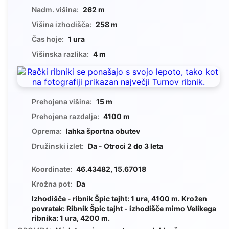
Nadm. višina:
262 m
Višina izhodišča:
258 m
Čas hoje:
1 ura
Višinska razlika:
4 m
Prehojena višina:
15 m
Prehojena razdalja:
4100 m
Oprema:
lahka športna obutev
Družinski izlet:
Da - Otroci 2 do 3 leta
Koordinate:
46.43482, 15.67018
Krožna pot:
Da
Izhodišče - ribnik Špic tajht: 1 ura, 4100 m. Krožen
povratek: Ribnik Špic tajht - izhodišče mimo Velikega
ribnika: 1 ura, 4200 m.