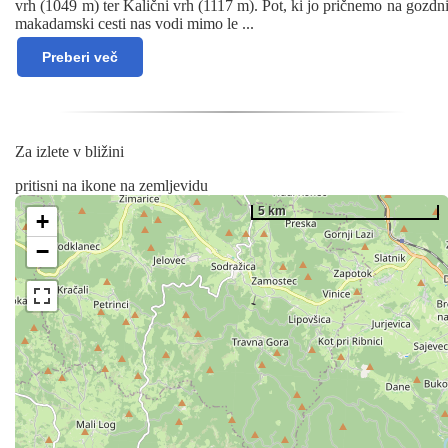
vrh (1049 m) ter Kalični vrh (1117 m). Pot, ki jo pričnemo na gozdn
makadamski cesti nas vodi mimo le
...
Preberi več
Za izlete v bližini
pritisni na ikone na zemljevidu
5 km
+
−