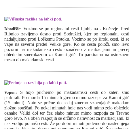
Vozimo se po regionalni cesti Ljubljana - Kočevje. Pre
Izhodišče:
Ribnico zavijemo desno proti Sodražici, kjer po regionalni cest
nadaljujemo proti Loškemu Potoku. Vozimo se po široki cesti, ki s
vzpe na severni predel Velike gore. Ko se cesta položi, smo lev
pozorni na makadamsko cesto označeno z markacijami in prece
obledelim smerokazom za Kamni grič. Tu parkiramo na ustrezne
mestu ob makadamski cesti.
S hojo pričnemo po makadamski cesti ob kateri sm
Vzpon:
parkirali. Po morda 15 minutah gremo mimo razcepa za Kamni gri
(15 minut). Nato se prične do sedaj zmerno vzpenjajoč makada
zložno spuščati. Po nekaj minutah hoje nas vodi mimo zelo obledel
oznake Veliki dol ter čez slabo minuto mimo razpotja za Travn
goro levo. Na obeh razpotjih se držimo naravnost za markacijami, k
nas vodijo po naši cesti. Že po dobri minuti pridemo do naslednjeg
razpotja, kjer gre desno pot ponovno za Kamni grič. Še vedno s