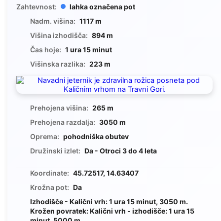
Zahtevnost:
lahka označena pot
Nadm. višina:
1117 m
Višina izhodišča:
894 m
Čas hoje:
1 ura 15 minut
Višinska razlika:
223 m
Prehojena višina:
265 m
Prehojena razdalja:
3050 m
Oprema:
pohodniška obutev
Družinski izlet:
Da - Otroci 3 do 4 leta
Koordinate:
45.72517, 14.63407
Krožna pot:
Da
Izhodišče - Kalični vrh: 1 ura 15 minut, 3050 m.
Krožen povratek: Kalični vrh - izhodišče: 1 ura 15
minut, 5000 m.