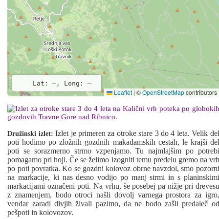
Lat: –, Long: –
Leaflet
|
©
OpenStreetMap
contributors
Izlet je primeren za otroke stare 3 do 4 leta. Velik de
Družinski izlet:
poti hodimo po zložnih gozdnih makadamskih cestah, le krajši de
poti se sorazmerno strmo vzpenjamo. Tu najmlajšim po potreb
pomagamo pri hoji. Če se želimo izogniti temu predelu gremo na vr
po poti povratka. Ko se gozdni kolovoz obrne navzdol, smo pozorn
na markacije, ki nas desno vodijo po manj strmi in s planinskim
markacijami označeni poti. Na vrhu, še posebej pa nižje pri dreves
z znamenjem, bodo otroci našli dovolj varnega prostora za igro
vendar zaradi divjih živali pazimo, da ne bodo zašli predaleč o
pešpoti in kolovozov.