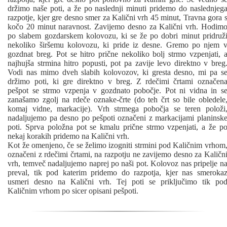
držimo naše poti, a že po naslednji minuti pridemo do naslednjeg
razpotje, kjer gre desno smer za Kalični vrh 45 minut, Travna gora 
kočo 20 minut naravnost. Zavijemo desno za Kalični vrh. Hodim
po slabem gozdarskem kolovozu, ki se že po dobri minut pridruž
nekoliko širšemu kolovozu, ki pride iz desne. Gremo po njem 
gozdnat breg. Pot se hitro prične nekoliko bolj strmo vzpenjati, 
najhujša strmina hitro popusti, pot pa zavije levo direktno v breg
Vodi nas mimo dveh slabih kolovozov, ki gresta desno, mi pa s
držimo poti, ki gre direktno v breg. Z rdečimi črtami označen
pešpot se strmo vzpenja v gozdnato pobočje. Pot ni vidna in s
zanašamo zgolj na rdeče oznake-črte (do teh črt so bile obledele
komaj vidne, markacije). Vrh strmega pobočja se teren položi
nadaljujemo pa desno po pešpoti označeni z markacijami planinsk
poti. Sprva položna pot se kmalu prične strmo vzpenjati, a že p
nekaj korakih pridemo na Kalični vrh.
Kot že omenjeno, če se želimo izogniti strmini pod Kaličnim vrhom
označeni z rdečimi črtami, na razpotju ne zavijemo desno za Kaličn
vrh, temveč nadaljujemo naprej po naši pot. Kolovoz nas pripelje n
preval, tik pod katerim pridemo do razpotja, kjer nas smeroka
usmeri desno na Kalični vrh. Tej poti se priključimo tik po
Kaličnim vrhom po sicer opisani pešpoti.