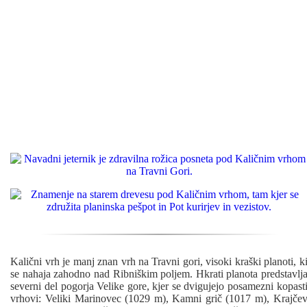
Kalični vrh je manj znan vrh na Travni gori, visoki kraški planoti, k
se nahaja zahodno nad Ribniškim poljem. Hkrati planota predstavlj
severni del pogorja Velike gore, kjer se dvigujejo posamezni kopast
vrhovi: Veliki Marinovec (1029 m), Kamni grič (1017 m), Krajče