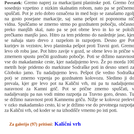
Gremo naprej za markacijami planinske poti. Gremo če
Povratek:
sosednjo vzpetino z nizkim skalnatim robom, nato pa se pričnem
spuščati. Pot je zelo dobro označena in med hojo se zanašamo zgol
na gosto posejane markacije, saj sama pešpot ni poponoma ni
vidna. Spuščamo se zmerno strmo po gozdnatem pobočju, občasn
preko manjših skal, nato pa se pot obrne levo in ko se polož
prečkamo manjšo jaso. Hitro za tem pridemo do naslednje jase, kje
se nahaja staro drevo z razpelom in razpotjem. Desno gre Po
kurirjev in vezistov, levo planinska pešpot proti Travni gori. Grem
levo ob robu jase. Pot hitro zavije v gozd, se obrne levo in prične 
zmernem spustu prečiti gozdnato pobočje. Poti se držimo naravnos
vse do makadamske ceste, kjer nadaljujemo levo. Že po morda 10
metrih hoje pridemo do markirane Sodraške poti in desno smeri z
Globoko jamo. Tu nadaljujemo levo. Pešpot (še vedno Sodrašk
pot) se zmerno vzpenja po gozdnatem kolovozu. Sledimo ji d
prevala, kjer gre levo pot na Kalični vrh, mi pa tu nadaljujem
naravnost za Kamni grič. Pot se prične zmerno spuščati, 
nadaljevanju pa nas vodi mimo razpotja za Travno goro, desno. T
se držimo naravnost proti Kamnemu griču. Nižje se kolovoz prelev
v ozko makadamsko cesto, ki se je držimo vse do prvotnega razpotj
za Kalični vrh, od koder se na izhodišče vrnemo po isti poti.
Kalični vrh
Za galerijo (97) pritisni: