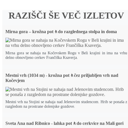
RAZIŠČI ŠE VEČ IZLETOV
Mirna gora – krožna pot🚶do razglednega stolpa in doma
Mirna gora se nahaja na Kočevskem Rogu v Beli krajini in ima na vrhu
delno obnovljeno cerkev Frančiška Ksaverja.
Mestni vrh (1034 m) - krožna pot🚶čez priljubljen vrh nad
Kočevjem
Mestni vrh na Stojini se nahaja nad Jelenovim studencom. Hrib se ponaša z
razgledom na prostrane dolenjske gozdove.
Sveta Ana nad Ribnico - lahka pot🚶do cerkvice na Mali gori