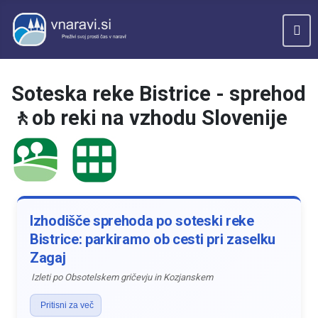
Soteska reke Bistrice - sprehod
🚶ob reki na vzhodu Slovenije
Izhodišče sprehoda po soteski reke
Bistrice: parkiramo ob cesti pri zaselku
Zagaj
Izleti po Obsotelskem gričevju in Kozjanskem
Pritisni za več