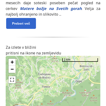
mesecih daje soteski poseben pečat pogled na
cerkev
Matere božje na Svetih gorah
. Velja za
najbolj ohranjeno in slikovito
...
Preberi več
Za izlete v bližini
pritisni na ikone na zemljevidu
2 km
+
−