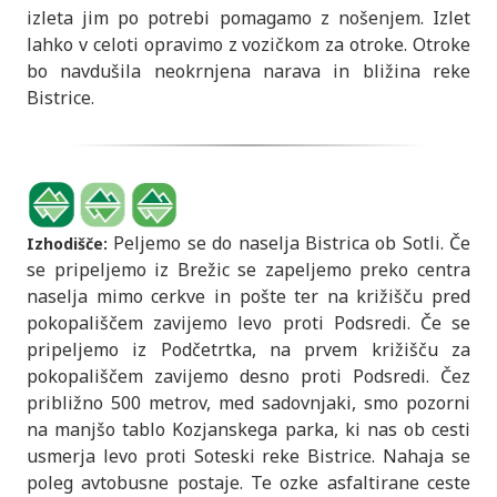
izleta jim po potrebi pomagamo z nošenjem. Izlet
lahko v celoti opravimo z vozičkom za otroke. Otroke
bo navdušila neokrnjena narava in bližina reke
Bistrice.
Peljemo se do naselja Bistrica ob Sotli. Če
Izhodišče:
se pripeljemo iz Brežic se zapeljemo preko centra
naselja mimo cerkve in pošte ter na križišču pred
pokopališčem zavijemo levo proti Podsredi. Če se
pripeljemo iz Podčetrtka, na prvem križišču za
pokopališčem zavijemo desno proti Podsredi. Čez
približno 500 metrov, med sadovnjaki, smo pozorni
na manjšo tablo Kozjanskega parka, ki nas ob cesti
usmerja levo proti Soteski reke Bistrice. Nahaja se
poleg avtobusne postaje. Te ozke asfaltirane ceste