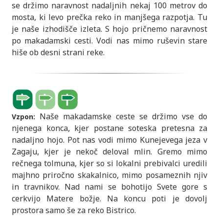
se držimo naravnost nadaljnih nekaj 100 metrov do
mosta, ki levo prečka reko in manjšega razpotja. Tu
je naše izhodišče izleta. S hojo pričnemo naravnost
po makadamski cesti. Vodi nas mimo ruševin stare
hiše ob desni strani reke.
Naše makadamske ceste se držimo vse do
Vzpon:
njenega konca, kjer postane soteska pretesna za
nadaljno hojo. Pot nas vodi mimo Kunejevega jeza v
Zagaju, kjer je nekoč deloval mlin. Gremo mimo
rečnega tolmuna, kjer so si lokalni prebivalci uredili
majhno priročno skakalnico, mimo posameznih njiv
in travnikov. Nad nami se bohotijo Svete gore s
cerkvijo Matere božje. Na koncu poti je dovolj
prostora samo še za reko Bistrico.