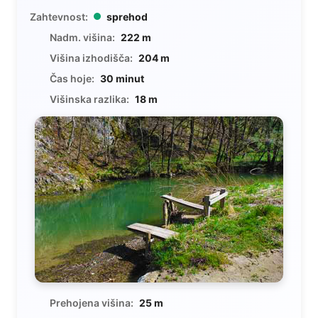
Zahtevnost:
sprehod
Nadm. višina:
222 m
Višina izhodišča:
204 m
Čas hoje:
30 minut
Višinska razlika:
18 m
Prehojena višina:
25 m