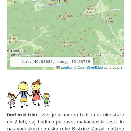
Lat: 46.03632, Long: 15.63779
Leaflet
|
©
OpenStreetMap
contributors
Izlet je primeren tudi za otroke stare
Družinski izlet:
do 2 leti, saj hodimo po ravni makadamski cesti, ki
nas vodi skozi sotesko reke Bistrice. Zaradi dolžine