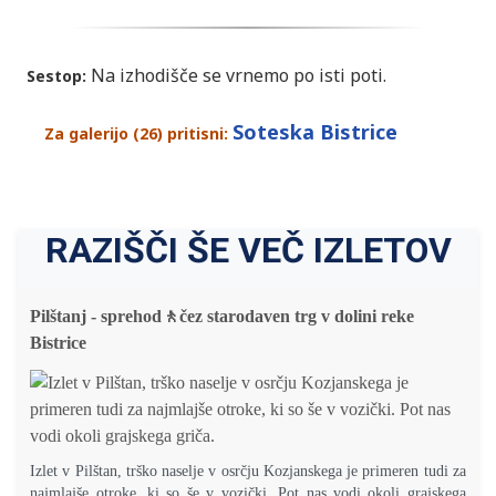
Na izhodišče se vrnemo po isti poti.
Sestop:
Soteska Bistrice
Za galerijo (26) pritisni:
RAZIŠČI ŠE VEČ IZLETOV
Pilštanj - sprehod🚶čez starodaven trg v dolini reke
Bistrice
Izlet v Pilštan, trško naselje v osrčju Kozjanskega je primeren tudi za
najmlajše otroke, ki so še v vozički. Pot nas vodi okoli grajskega