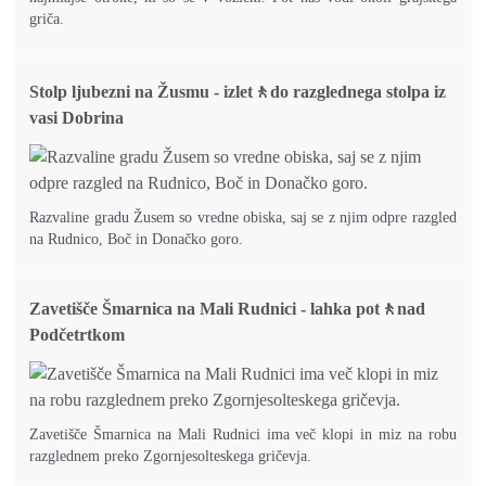
griča.
Stolp ljubezni na Žusmu - izlet🚶do razglednega stolpa iz
vasi Dobrina
Razvaline gradu Žusem so vredne obiska, saj se z njim odpre razgled
na Rudnico, Boč in Donačko goro.
Zavetišče Šmarnica na Mali Rudnici - lahka pot🚶nad
Podčetrtkom
Zavetišče Šmarnica na Mali Rudnici ima več klopi in miz na robu
razglednem preko Zgornjesolteskega gričevja.