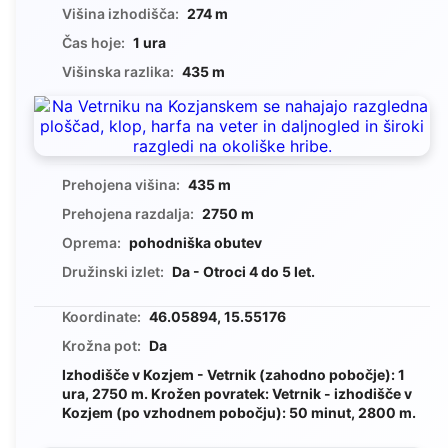
Višina izhodišča:
274 m
Čas hoje:
1 ura
Višinska razlika:
435 m
Prehojena višina:
435 m
Prehojena razdalja:
2750 m
Oprema:
pohodniška obutev
Družinski izlet:
Da - Otroci 4 do 5 let.
Koordinate:
46.05894, 15.55176
Krožna pot:
Da
Izhodišče v Kozjem - Vetrnik (zahodno pobočje): 1
ura, 2750 m. Krožen povratek: Vetrnik - izhodišče v
Kozjem (po vzhodnem pobočju): 50 minut, 2800 m.