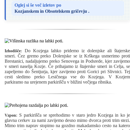
Oglej si še več izletov po
Kozjanskem in Obsotelskem gričevju
.
Do Kozjega lahko pridemo iz dolenjske ali štajerske
Izhodišče:
smeri. Čez gremo preko Dolenjske se iz Krškega usmerimo proti
Brestanici, nadaljujemo preko Senovega in Podsrede, kjer zavijemo
v smeri naselja Kozje. Če prihajamo iz štajerske smeri in Celja, se
zapeljemo do Šentjurja, kjer zavijemo proti Gorici pri Slivnici. Tej
cesti sledimo preko Lesičnega vse do Kozjega. V Kozjem
parkiramo na urejenem parkirišču v bližini večjega ribnika.
S parkirišča se sprehodimo v staro jedro Kozjega in ko je
Vzpon:
glavna cerkev za nami zavijemo desno mimo dvorca proti trim stezi.
Mimo trim naprav stopimo na gozdno makadamsko cesto na katero