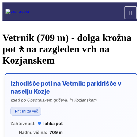
Vetrnik (709 m) - dolga krožna
pot🚶na razgleden vrh na
Kozjanskem
Izhodišče poti na Vetrnik: parkirišče v
naselju Kozje
Izleti po Obsotelskem gričevju in Kozjanskem
Pritisni za več
Zahtevnost:
lahka pot
Nadm. višina:
709 m