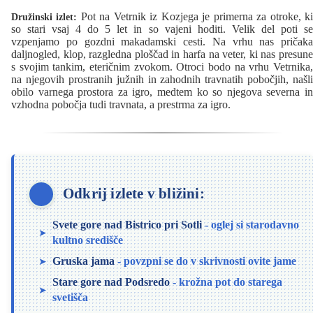
Pot na Vetrnik iz Kozjega je primerna za otroke, k
Družinski izlet:
so stari vsaj 4 do 5 let in so vajeni hoditi. Velik del poti se
vzpenjamo po gozdni makadamski cesti. Na vrhu nas pričaka
daljnogled, klop, razgledna ploščad in harfa na veter, ki nas presune
s svojim tankim, eteričnim zvokom. Otroci bodo na vrhu Vetrnika,
na njegovih prostranih južnih in zahodnih travnatih pobočjih, našli
obilo varnega prostora za igro, medtem ko so njegova severna in
vzhodna pobočja tudi travnata, a prestrma za igro.
Odkrij izlete v bližini:
Svete gore nad Bistrico pri Sotli
- oglej si starodavno
kultno središče
Gruska jama
- povzpni se do v skrivnosti ovite jame
Stare gore nad Podsredo
- krožna pot do starega
svetišča