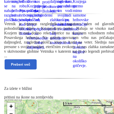
Vetrnik je izjemen razglednik in zagotovo eden od glavnih
pohodniških ciljev v Kozjanskem parku. Nahaja se visoko nad
Kozjem in nad dolino reke Bistrice na skrajnem vzhodnem robu
Posavskega hribovja. Na golem travnatem vrhu nas pričakajo
daljnogled, razgledna plošča, klop in harfa na veter. Slednja nas
presune s svojim tankim, eteričnim zvokom, ki nas zlahka zamakne
v skrivnostne globine Vetrnika v katerem naj bi po legendi prebival
...
Preberi več
Za izlete v bližini
pritisni na ikone na zemljevidu
5 km
+
−