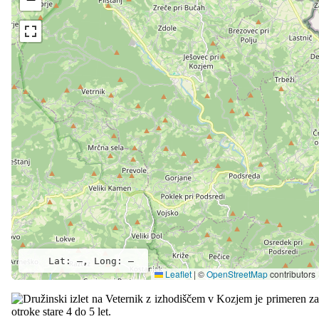
Lat: –, Long: –
Leaflet
|
©
OpenStreetMap
contributors