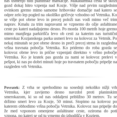
nas usmerijo tudi planinske markacije. Makadamska cesta se skozi
gozd dokaj hitro vzpenja nad Kozje. Višje nad prvim razglednim
ovinkom gremo mimo samotne hribovske domačije nad katero se
odpre zelo lep pogled na okoliško gričevje vzhodno od Vetrnika. Ko
se višje pot obrne levo in precej položi nas vodi mimo več trim
naprav. Kmalu za trim napravami se vzpnemo do ožje asfaltirane
ceste po kateri nadaljujemo desno. Po morda 100 metrih hoje gremo
mimo manjšega parkirišča levo ob cesti za katerim nas turistični
smerokaz Kozjanskega parka usmeri levo na kolovoz za Vetrnik. Po
nekaj minutah se pot obrne desno in preči precej strma in razgledna
vršna travnata pobočja Vetrnika. Ko pridemo do roba gozda se
kolovoz obrne levo in prične vzpenjati direktno v vršno pobočje
Vetrnika. Ko je kratek pas gozda za nami se kolovoz prelevi v
pešpot, ki nas po dobri minuti hoje po travnatem pobočju pripelje na
razgleden vrh Vetrnika.
Z vrha se sprehodimo na sosednji nekoliko nižji vrh
Povratek:
Vetrnika, kjer zavijemo desno navzdol proti planinskim
smerokazom, ki so od nas oddaljeni približno 30 metrov. Tu se
držimo smeri levo za Kozje, 50 minut. Stopimo na kolovoz po
katerem obhodimo vršna pobočja Vetrnika. Kolovoz nas pripelje do
že med vzponom omenjene asfaltirane ceste, oziroma do poti
vzpona, po kateri se od tu vrnemo do izhodišča v Kozjem.