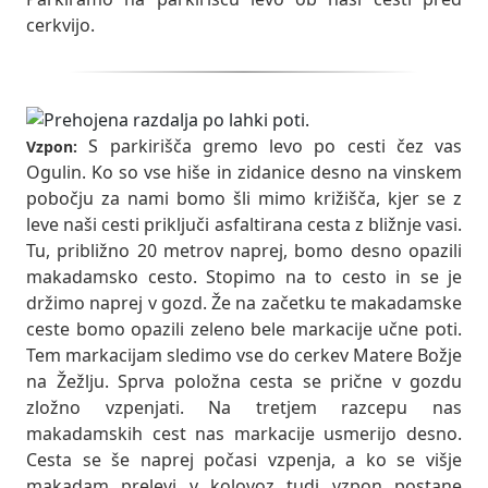
cerkvijo.
S parkirišča gremo levo po cesti čez vas
Vzpon:
Ogulin. Ko so vse hiše in zidanice desno na vinskem
pobočju za nami bomo šli mimo križišča, kjer se z
leve naši cesti priključi asfaltirana cesta z bližnje vasi.
Tu, približno 20 metrov naprej, bomo desno opazili
makadamsko cesto. Stopimo na to cesto in se je
držimo naprej v gozd. Že na začetku te makadamske
ceste bomo opazili zeleno bele markacije učne poti.
Tem markacijam sledimo vse do cerkev Matere Božje
na Žežlju. Sprva položna cesta se prične v gozdu
zložno vzpenjati. Na tretjem razcepu nas
makadamskih cest nas markacije usmerijo desno.
Cesta se še naprej počasi vzpenja, a ko se višje
makadam prelevi v kolovoz tudi vzpon postane