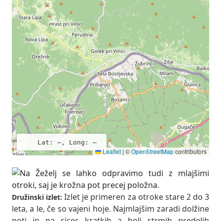
Lat: –, Long: –
Leaflet
|
©
OpenStreetMap
contributors
Izlet je primeren za otroke stare 2 do 3
Družinski izlet:
leta, a le, če so vajeni hoje. Najmlajšim zaradi dolžine
poti in na sicer kratkih a bolj strmih predelih