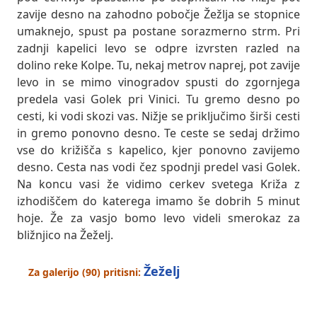
zavije desno na zahodno pobočje Žežlja se stopnice
umaknejo, spust pa postane sorazmerno strm. Pri
zadnji kapelici levo se odpre izvrsten razled na
dolino reke Kolpe. Tu, nekaj metrov naprej, pot zavije
levo in se mimo vinogradov spusti do zgornjega
predela vasi Golek pri Vinici. Tu gremo desno po
cesti, ki vodi skozi vas. Nižje se priključimo širši cesti
in gremo ponovno desno. Te ceste se sedaj držimo
vse do križišča s kapelico, kjer ponovno zavijemo
desno. Cesta nas vodi čez spodnji predel vasi Golek.
Na koncu vasi že vidimo cerkev svetega Križa z
izhodiščem do katerega imamo še dobrih 5 minut
hoje. Že za vasjo bomo levo videli smerokaz za
bližnjico na Žeželj.
Žeželj
Za galerijo (90) pritisni: