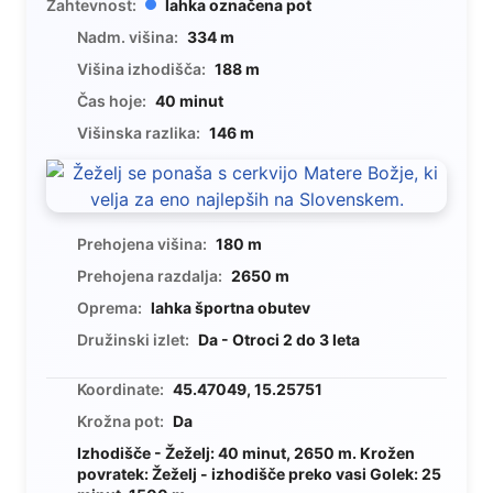
Zahtevnost:
lahka označena pot
Nadm. višina:
334 m
Višina izhodišča:
188 m
Čas hoje:
40 minut
Višinska razlika:
146 m
Prehojena višina:
180 m
Prehojena razdalja:
2650 m
Oprema:
lahka športna obutev
Družinski izlet:
Da - Otroci 2 do 3 leta
Koordinate:
45.47049, 15.25751
Krožna pot:
Da
Izhodišče - Žeželj: 40 minut, 2650 m. Krožen
povratek: Žeželj - izhodišče preko vasi Golek: 25