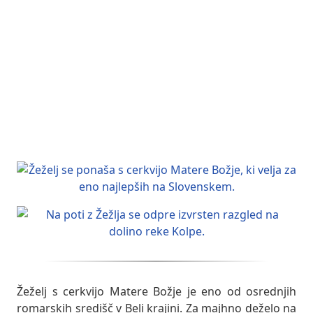
Žeželj s cerkvijo Matere Božje je eno od osrednjih
romarskih središč v Beli krajini. Za majhno deželo na