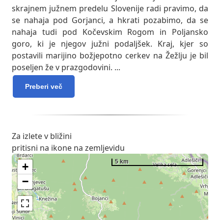
skrajnem južnem predelu Slovenije radi pravimo, da
se nahaja pod Gorjanci, a hkrati pozabimo, da se
nahaja tudi pod Kočevskim Rogom in Poljansko
goro, ki je njegov južni podaljšek. Kraj, kjer so
postavili marijino božjepotno cerkev na Žežlju je bil
poseljen že v prazgodovini.
...
Preberi več
Za izlete v bližini
pritisni na ikone na zemljevidu
5 km
+
−