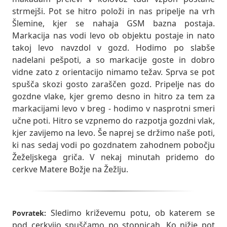
strmejši. Pot se hitro položi in nas pripelje na vrh
Šlemine, kjer se nahaja GSM bazna postaja.
Markacija nas vodi levo ob objektu postaje in nato
takoj levo navzdol v gozd. Hodimo po slabše
nadelani pešpoti, a so markacije goste in dobro
vidne zato z orientacijo nimamo težav. Sprva se pot
spušča skozi gosto zaraščen gozd. Pripelje nas do
gozdne vlake, kjer gremo desno in hitro za tem za
markacijami levo v breg - hodimo v nasprotni smeri
učne poti. Hitro se vzpnemo do razpotja gozdni vlak,
kjer zavijemo na levo. Še naprej se držimo naše poti,
ki nas sedaj vodi po gozdnatem zahodnem pobočju
Žeželjskega griča. V nekaj minutah pridemo do
cerkve Matere Božje na Žežlju.
Sledimo križevemu potu, ob katerem se
Povratek:
pod cerkvijo spuščamo po stopnicah. Ko nižje pot