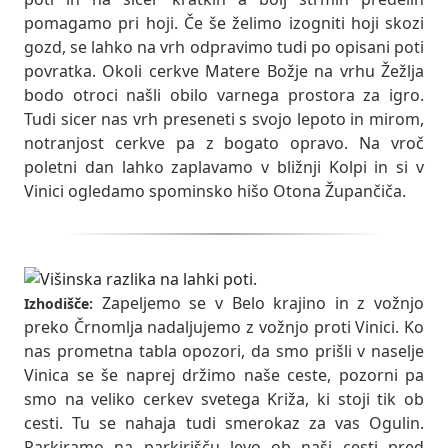
pomagamo pri hoji. Če še želimo izogniti hoji skozi
gozd, se lahko na vrh odpravimo tudi po opisani poti
povratka. Okoli cerkve Matere Božje na vrhu Žežlja
bodo otroci našli obilo varnega prostora za igro.
Tudi sicer nas vrh preseneti s svojo lepoto in mirom,
notranjost cerkve pa z bogato opravo. Na vroč
poletni dan lahko zaplavamo v bližnji Kolpi in si v
Vinici ogledamo spominsko hišo Otona Župančiča.
Zapeljemo se v Belo krajino in z vožnjo
Izhodišče:
preko Črnomlja nadaljujemo z vožnjo proti Vinici. Ko
nas prometna tabla opozori, da smo prišli v naselje
Vinica se še naprej držimo naše ceste, pozorni pa
smo na veliko cerkev svetega Križa, ki stoji tik ob
cesti. Tu se nahaja tudi smerokaz za vas Ogulin.
Parkiramo na parkirišču levo ob naši cesti pred