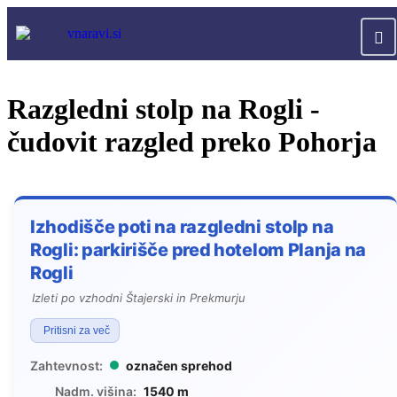
Razgledni stolp na Rogli -
čudovit razgled preko Pohorja
Izhodišče poti na razgledni stolp na
Rogli: parkirišče pred hotelom Planja na
Rogli
Izleti po vzhodni Štajerski in Prekmurju
Pritisni za več
Zahtevnost:
označen sprehod
Nadm. višina:
1540 m