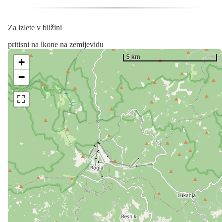
Za izlete v bližini
pritisni na ikone na zemljevidu
5 km
+
−