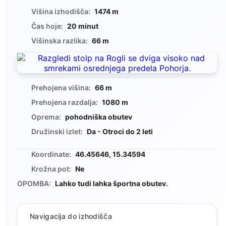
Višina izhodišča:
1474 m
Čas hoje:
20 minut
Višinska razlika:
66 m
Prehojena višina:
66 m
Prehojena razdalja:
1080 m
Oprema:
pohodniška obutev
Družinski izlet:
Da - Otroci do 2 leti
Koordinate:
46.45646, 15.34594
Krožna pot:
Ne
OPOMBA:
Lahko tudi lahka športna obutev.
Navigacija do izhodišča