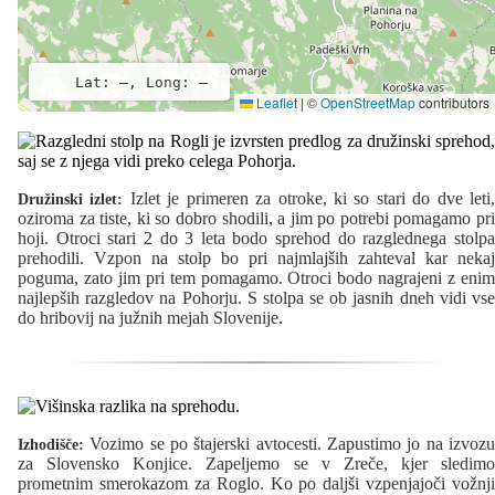
Lat: –, Long: –
Leaflet
|
©
OpenStreetMap
contributors
Izlet je primeren za otroke, ki so stari do dve leti
Družinski izlet:
oziroma za tiste, ki so dobro shodili, a jim po potrebi pomagamo pri
hoji. Otroci stari 2 do 3 leta bodo sprehod do razglednega stolpa
prehodili. Vzpon na stolp bo pri najmlajših zahteval kar nekaj
poguma, zato jim pri tem pomagamo. Otroci bodo nagrajeni z enim
najlepših razgledov na Pohorju. S stolpa se ob jasnih dneh vidi vse
do hribovij na južnih mejah Slovenije.
Vozimo se po štajerski avtocesti. Zapustimo jo na izvozu
Izhodišče:
za Slovensko Konjice. Zapeljemo se v Zreče, kjer sledimo
prometnim smerokazom za Roglo. Ko po daljši vzpenjajoči vožnji